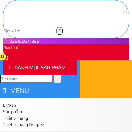
(028)62677398
Thành tiền
0
0
DANH MỤC SẢN PHẨM
MENU
Home
Sản phẩm
Thiết bị mạng
Thiết bị mạng Draytek