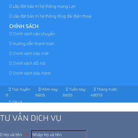
Lắp đặt bảo trì hệ thống mạng Lan
Lắp đặt bảo trì hệ thống tổng đài điện thoại
CHÍNH SÁCH
Chính sách vận chuyển
Hướng dẫn thanh toán
Chính sách bảo mật
Chính sách đổi trả
Chính sách bảo hành
Trực tuyến:
Hôm nay:
Tuần này:
Tháng trước:
11
6605
6605
48072
Tất cả:
1039112
TƯ VẤN DỊCH VỤ
Họ và tên
(*)