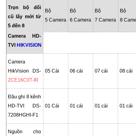
Trọn bộ đổi
Bộ
Bộ
Bộ
Bộ
cũ lấy mới từ
5 Camera
6 Camera
7 Camera
8 Came
5 đến 8
Camera HD-
TVI
HIKVISION
Camera
HikVision DS-
05 Cái
06 cái
07 cái
08 cái
2CE16C0T-IR
Đầu ghi 8 kênh
HD-TVI DS-
01 Cái
01 cái
01 cái
01 cái
7208HGHI-F1
Nguồn cho