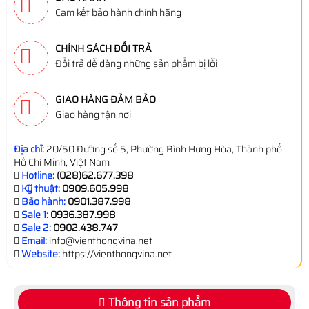
Cam kết bảo hành chính hãng
CHÍNH SÁCH ĐỔI TRẢ
Đổi trả dễ dàng những sản phẩm bị lỗi
GIAO HÀNG ĐẢM BẢO
Giao hàng tận nơi
Địa chỉ:
20/50 Đường số 5, Phường Bình Hưng Hòa, Thành phố
Hồ Chí Minh, Việt Nam
Hotline:
(028)62.677.398
Kỹ thuật:
0909.605.998
Bảo hành:
0901.387.998
Sale 1:
0936.387.998
Sale 2:
0902.438.747
Email:
info@vienthongvina.net
Website:
https://vienthongvina.net
Thông tin sản phẩm