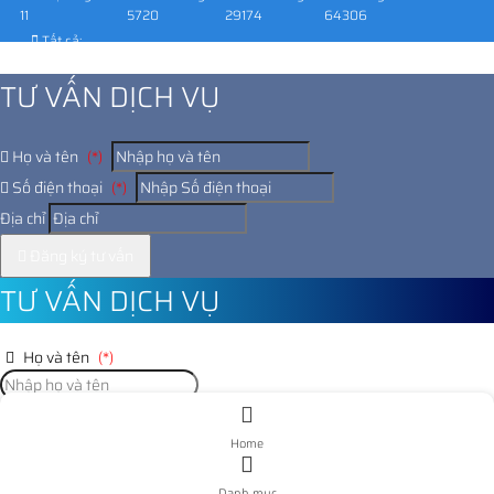
11
5720
29174
64306
Tất cả:
1026187
TƯ VẤN DỊCH VỤ
Họ và tên
(*)
Số điện thoại
(*)
Địa chỉ
Đăng ký tư vấn
TƯ VẤN DỊCH VỤ
Họ và tên
(*)
Số điện thoại
(*)
Home
Địa chỉ
Danh mục