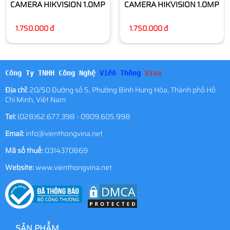
CAMERA HIKVISION 1.0MP
CAMERA HIKVISION 1.0MP
1.750.000 đ
1.750.000 đ
Công Ty TNHH Công Nghệ
Viễn Thông
Vina
Địa chỉ:
20/50 Đường số 5, Phường Bình Hưng Hòa, Thành phố Hồ
Chí Minh, Việt Nam
Tel:
(028)62.677.398 - 0909.605.998
Email:
info@vienthongvina.net
Mã số thuế:
0314370869
Website:
www.vienthongvina.net
SẢN PHẨM