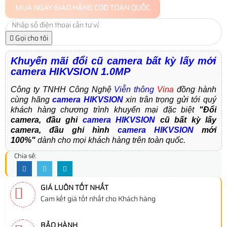
MUA NGAY
GIAO HÀNG COD TOÀN QUỐC
Gọi cho tôi
Khuyến mãi đổi cũ camera bất kỳ lấy mới
camera HIKVSION 1.0MP
Công ty TNHH Công Nghệ
Viễn thông
Vina
đồng hành
cùng hãng
camera HIKVSION
xin trân trọng gửi tới quý
khách hàng chương trình khuyến mại đặc biệt
"Đổi
camera, đầu ghi
camera HIKVSION
cũ bất kỳ lấy
camera, đầu ghi hình
camera HIKVSION
mới
100%"
dành cho mọi khách hàng trên toàn quốc.
Chia sẻ:
GIÁ LUÔN TỐT NHẤT
Cam kết giá tốt nhất cho Khách hàng
BẢO HÀNH