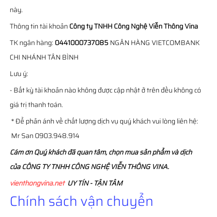
này.
Thông tin tài khoản
Công ty TNHH Công Nghệ Viễn Thông Vina
TK ngân hàng:
0441000737085
NGÂN HÀNG VIETCOMBANK
CHI NHÁNH TÂN BÌNH
Lưu ý:
- Bất kỳ tài khoản nào không được cập nhật ở trên đều không có
giá trị thanh toán.
* Để phản ánh về chất lượng dịch vụ quý khách vui lòng liên hệ:
Mr San 0903.948.914
Cám ơn Quý khách đã quan tâm, chọn mua sản phẩm và dịch
của CÔNG TY TNHH CÔNG NGHỆ VIỄN THÔNG VINA.
vienthongvina.net
UY TÍN - TẬN TÂM
Chính sách vận chuyển