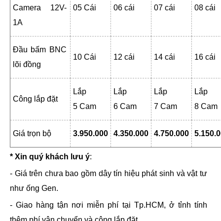
Camera 12V-
05 Cái
06 cái
07 cái
08 cái
1A
Đầu bấm BNC
10 Cái
12 cái
14 cái
16 cái
lõi đồng
Lắp
Lắp
Lắp
Lắp
Công lắp đặt
5 Cam
6 Cam
7 Cam
8 Cam
Giá trọn bộ
3.950.000
4.350.000
4.750.000
5.150.
* Xin quý khách lưu ý
:
- Giá trên chưa bao gồm dây tín hiệu phát sinh và vật tư
như ống Gen.
- Giao hàng tận nơi miễn phí tại Tp.HCM, ở tỉnh tính
thêm phí vận chuyển và công lắp đặt.