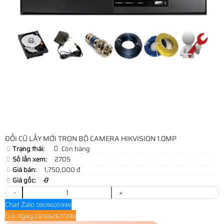
ĐỔI CŨ LẤY MỚI TRỌN BỘ CAMERA HIKVISION 1.0MP
Trạng thái:
Còn hàng
Số lần xem:
2705
Giá bán:
1,750,000 đ
Giá gốc:
0
-
+
Chat Zalo
0909605998
Gọi ngay
(028)62677398