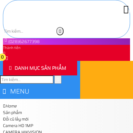
(028)62677398
Thành tiền
0
0
DANH MỤC SẢN PHẨM
MENU
Home
Sản phẩm
Đổi cũ lấy mới
Camera HD 1MP
CAMERA HIKVISION