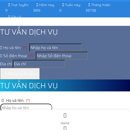
Trực tuyến:
Hôm nay:
Tuần này:
Tháng trước:
11
899
0
39738
Tất cả:
1030778
TƯ VẤN DỊCH VỤ
Họ và tên
(*)
Số điện thoại
(*)
Địa chỉ
Đăng ký tư vấn
TƯ VẤN DỊCH VỤ
Họ và tên
(*)
Số điện thoại
(*)
Home
Địa chỉ