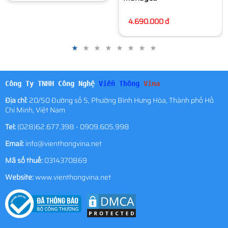
4.690.000 đ
Công Ty TNHH Công Nghệ
Viễn Thông
Vina
Địa chỉ:
20/50 Đường số 5, Phường Bình Hưng Hòa, Thành phố Hồ
Chí Minh, Việt Nam
Tel:
(028)62.677.398 - 0909.605.998
Email:
info@vienthongvina.net
Mã số thuế:
0314370869
Website:
www.vienthongvina.net