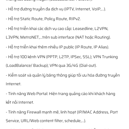
- Hỗ trợ đường truyền đa dịch vụ (IPTV, Internet, VoIP,...).
- Hỗ trợ Static Route, Policy Route, RIPv2.
- Hỗ trợ triển khai các dịch vụ cao cấp: Leasedline, L2VPN,
L3VPN, MetroNET,...trên sub interface (NAT hoặc Routing).
- Hỗ trợ triển khai thêm nhiều IP public (IP Route, IP Alias).
- Hỗ trợ 100 kênh VPN (PPTP, L2TP, IPSec, SSL); VPN Trunking
(LoadBalance/ Backup); VPN qua 3G/4G (Dial-out).
- Kiểm soát và quản lý băng thông giúp tối ưu hóa đường truyền
Internet.
- Tính năng Web Portal: Hiện trang quảng cáo khi khách hàng
kết nối Internet.
- Tính năng Firewall mạnh mẽ, linh hoạt (IP/MAC Address, Port
Service, URL/Web content filter, schedule,...).