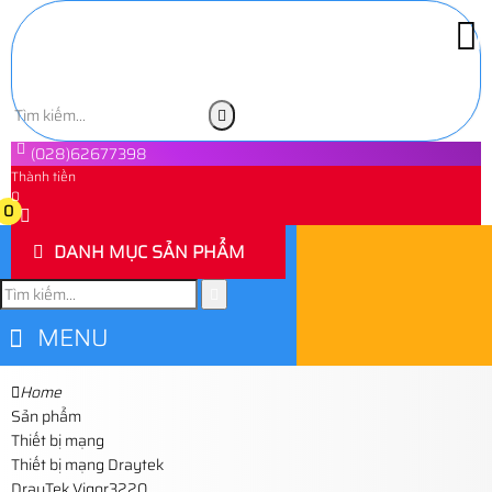
(028)62677398
Thành tiền
0
0
DANH MỤC SẢN PHẨM
MENU
Home
Sản phẩm
Thiết bị mạng
Thiết bị mạng Draytek
DrayTek Vigor3220