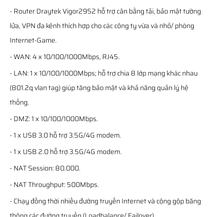
- Router Draytek Vigor2952 hỗ trợ cân bằng tải, bảo mật tường
lửa, VPN đa kênh thích hợp cho các công ty vừa và nhỏ/ phòng
Internet-Game.
- WAN: 4 x 10/100/1000Mbps, RJ45.
- LAN: 1 x 10/100/1000Mbps; hỗ trợ chia 8 lớp mạng khác nhau
(801.2q vlan tag) giúp tăng bảo mật và khả năng quản lý hệ
thống.
- DMZ: 1 x 10/100/1000Mbps.
- 1 x USB 3.0 hỗ trợ 3.5G/4G modem.
- 1 x USB 2.0 hỗ trợ 3.5G/4G modem.
- NAT Session: 80.000.
- NAT Throughput: 500Mbps.
- Chạy đồng thời nhiều đường truyền Internet và cộng gộp băng
thông các đường truyền (Loadbalance/ Failover).