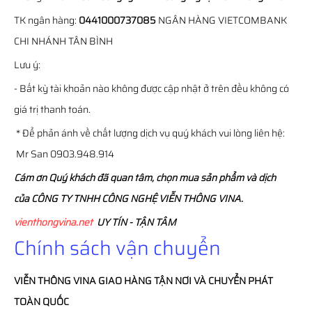
TK ngân hàng:
0441000737085
NGÂN HÀNG VIETCOMBANK
CHI NHÁNH TÂN BÌNH
Lưu ý:
- Bất kỳ tài khoản nào không được cập nhật ở trên đều không có
giá trị thanh toán.
* Để phản ánh về chất lượng dịch vụ quý khách vui lòng liên hệ:
Mr San 0903.948.914
Cám ơn Quý khách đã quan tâm, chọn mua sản phẩm và dịch
của CÔNG TY TNHH CÔNG NGHỆ VIỄN THÔNG VINA.
vienthongvina.net
UY TÍN - TẬN TÂM
Chính sách vận chuyển
VIỄN THÔNG
VINA
GIAO HÀNG TẬN NƠI VÀ CHUYỂN PHÁT
TOÀN QUỐC