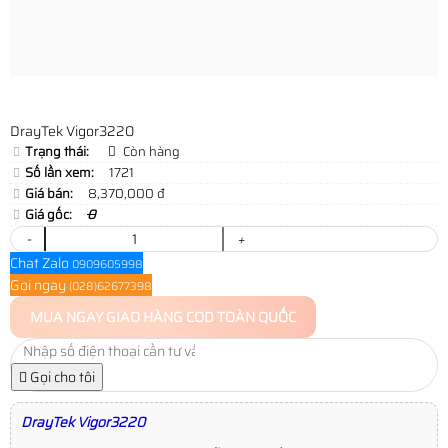
DrayTek Vigor3220
Trạng thái:
Còn hàng
Số lần xem:
1721
Giá bán:
8,370,000 đ
Giá gốc:
0
-
+
Chat Zalo
0909605998
Gọi ngay
(028)62677398
MUA NGAY
GIAO HÀNG COD TOÀN QUỐC
Gọi cho tôi
DrayTek Vigor3220