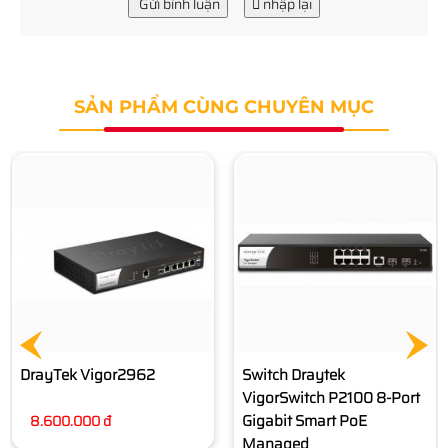
Gửi bình luận
nhập lại
SẢN PHẨM CÙNG CHUYÊN MỤC
Switch Draytek
DrayTek Vigor3900
VigorSwitch P2100 8-Port
Gigabit Smart PoE
18.650.000 đ
Managed