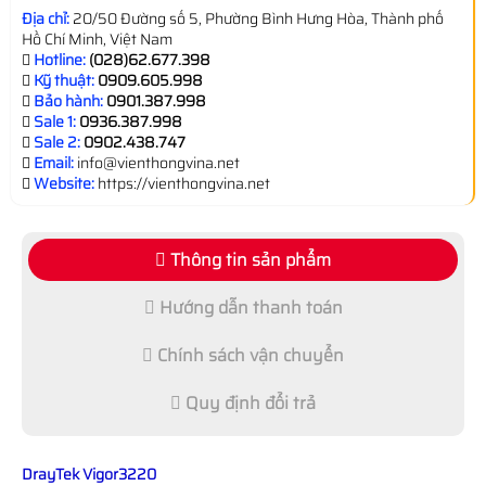
Địa chỉ:
20/50 Đường số 5, Phường Bình Hưng Hòa, Thành phố
Hồ Chí Minh, Việt Nam
Hotline:
(028)62.677.398
Kỹ thuật:
0909.605.998
Bảo hành:
0901.387.998
Sale 1:
0936.387.998
Sale 2:
0902.438.747
Email:
info@vienthongvina.net
Website:
https://vienthongvina.net
Thông tin sản phẩm
Hướng dẫn thanh toán
Chính sách vận chuyển
Quy định đổi trả
DrayTek Vigor3220