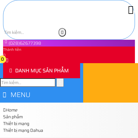
(028)62677398
Thành tiền
0
0
DANH MỤC SẢN PHẨM
MENU
Home
Sản phẩm
Thiết bị mạng
Thiết bị mạng Dahua