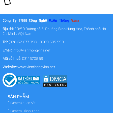
Công Ty TNHH Công Nghệ
Viễn Thông
Vina
Địa chỉ:
20/50 Đường số 5, Phường Bình Hưng Hòa, Thành phố Hồ
Chí Minh, Việt Nam
Tel:
(028)62.677.398 - 0909.605.998
Email:
info@vienthongvina.net
Mã số thuế:
0314370869
Website:
www.vienthongvina.net
SẢN PHẨM
Camera quan sát
Camera Hành Trình