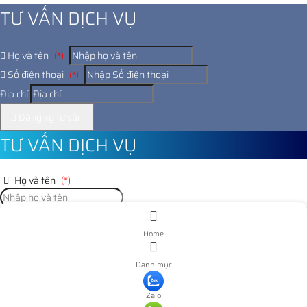
TƯ VẤN DỊCH VỤ
Họ và tên
(*)
Số điện thoại
(*)
Địa chỉ
Đăng ký tư vấn
TƯ VẤN DỊCH VỤ
Họ và tên
(*)
Số điện thoại
(*)
Home
Địa chỉ
Danh mục
Đăng ký tư vấn
Zalo