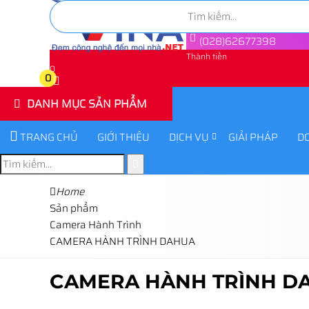
(028)62677398
Thành tiền
0
0
DANH MỤC SẢN PHẨM
TRANG CHỦ
GIỚI THIỆU
DỊCH VỤ
GIẢI PHÁP
D
Home
Sản phẩm
Camera Hành Trình
CAMERA HÀNH TRÌNH DAHUA
CAMERA HÀNH TRÌNH D