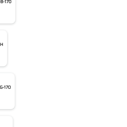
-B-170
3H
0G-170