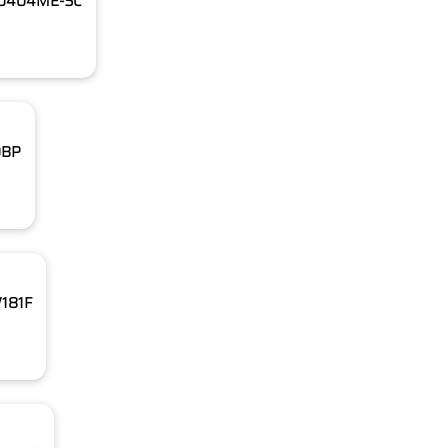
VR0404ME-SC
0BP
W181F