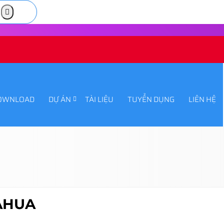
OWNLOAD
DỰ ÁN
TÀI LIỆU
TUYỂN DỤNG
LIÊN HỆ
AHUA