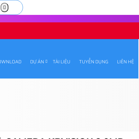
OWNLOAD
DỰ ÁN
TÀI LIỆU
TUYỂN DỤNG
LIÊN HỆ