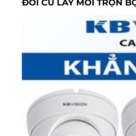
ĐỔI CŨ LẤY MỚI TRỌN B