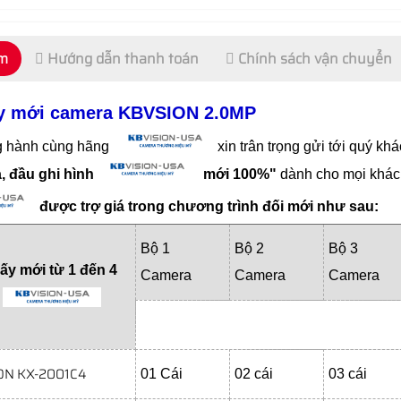
ẩm
Hướng dẫn thanh toán
Chính sách vận chuyển
lấy mới camera KBVSION 2.0MP
 hành cùng hãng
xin trân trọng gửi tới quý k
a, đầu ghi hình
mới 100%"
dành cho mọi khách
được trợ giá trong chương trình đối mới như sau:
Bộ 1
Bộ 2
Bộ 3
lấy mới từ 1 đến 4
Camera
Camera
Camera
I
ON KX-2001C4
01 Cái
02 cái
03 cái