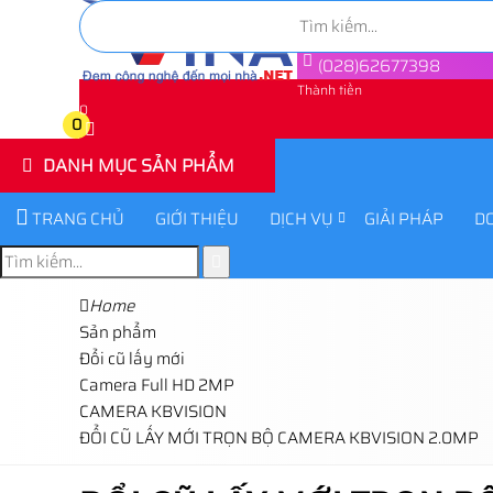
(028)62677398
Thành tiền
0
0
DANH MỤC SẢN PHẨM
TRANG CHỦ
GIỚI THIỆU
DỊCH VỤ
GIẢI PHÁP
D
Home
Sản phẩm
Đổi cũ lấy mới
Camera Full HD 2MP
CAMERA KBVISION
ĐỔI CŨ LẤY MỚI TRỌN BỘ CAMERA KBVISION 2.0MP