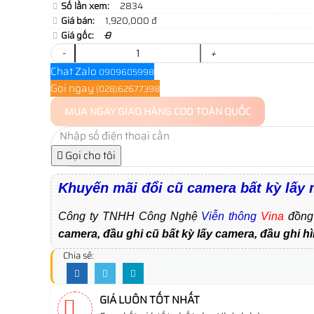
Số lần xem:
2834
Giá bán:
1,920,000 đ
Giá gốc:
0
-
+
Chat Zalo
0909605998
Gọi ngay
(028)62677398
MUA NGAY
GIAO HÀNG COD TOÀN QUỐC
Gọi cho tôi
Khuyến mãi đổi cũ camera bất kỳ lấ
Công ty TNHH Công Nghệ
Viễn thông
Vina
đồng
camera, đầu ghi cũ bất kỳ lấy camera, đầu ghi h
Chia sẻ:
GIÁ LUÔN TỐT NHẤT