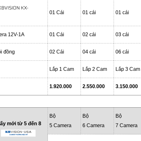
KBVISION KX-
01 Cái
01 cái
01 cái
era 12V-1A
01 Cái
02 cái
03 cái
i đồng
02 Cái
04 cái
06 cái
Lắp 1 Cam
Lắp 2 Cam
Lắp 3 Cam
1.920.000
2.550.000
3.150.000
Bộ
Bộ
Bộ
lấy mới từ 5 đến 8
5 Camera
6 Camera
7 Camera
I