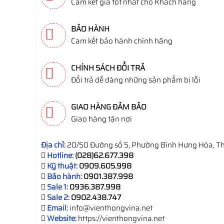
Cam kết giá tốt nhất cho Khách hàng
BẢO HÀNH
Cam kết bảo hành chính hãng
CHÍNH SÁCH ĐỔI TRẢ
Đổi trả dễ dàng những sản phẩm bị lỗi
GIAO HÀNG ĐẢM BẢO
Giao hàng tận nơi
Địa chỉ:
20/50 Đường số 5, Phường Bình Hưng Hòa, Th
Hotline:
(028)62.677.398
Kỹ thuật:
0909.605.998
Bảo hành:
0901.387.998
Sale 1:
0936.387.998
Sale 2:
0902.438.747
Email:
info@vienthongvina.net
Website:
https://vienthongvina.net