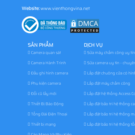
Website:
www.vienthongvina.net
SẢN PHẨM
DỊCH VỤ
Camera quan sát
Sửa máy chấm công uy tín
Camera Hành Trình
Sửa camera uy tín - chuyê
Đầu ghi hình camera
Lắp đặt chuông cửa có hìn
Phụ kiện camera
Lắp đặt máy chấm công
Đổi cũ lấy mới
Lắp đặt hệ thống Access Co
Thiết Bị Báo Động
Lắp đặt bảo trì hệ thống c
Tổng Đài Điện Thoại
Lắp đặt bảo trì hệ thống 
Thiết bị mạng
Lắp đặt bảo trì hệ thống tổ
Cáp Mạng Và Phụ Kiện