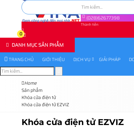
(028)62677398
Thành tiền
0
0
DANH MỤC SẢN PHẨM
TRANG CHỦ
GIỚI THIỆU
DỊCH VỤ
GIẢI PHÁP
D
Home
Sản phẩm
Khóa cửa điện tử
Khóa cửa điện tử EZVIZ
Khóa cửa điện tử EZVIZ