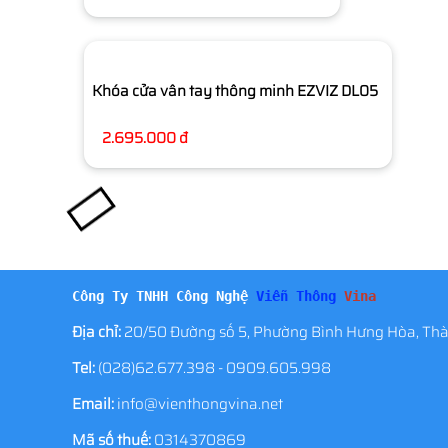
Khóa cửa vân tay thông minh EZVIZ DL05
2.695.000 đ
Công Ty TNHH Công Nghệ
Viễn Thông
Vina
Địa chỉ:
20/50 Đường số 5, Phường Bình Hưng Hòa, Thà
Tel:
(028)62.677.398 - 0909.605.998
Email:
info@vienthongvina.net
Mã số thuế:
0314370869