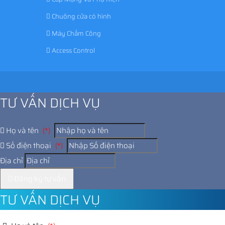
Chuông cửa có hình
Máy Chấm Công
Access Control
TƯ VẤN DỊCH VỤ
Họ và tên
(*)
Số điện thoại
(*)
Địa chỉ
Đăng ký tư vấn
TƯ VẤN DỊCH VỤ