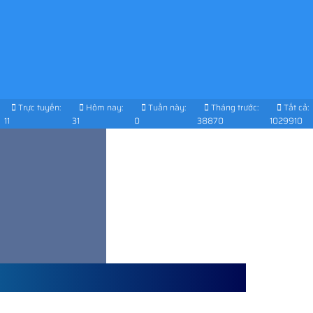
Trực tuyến:
Hôm nay:
Tuần này:
Tháng trước:
Tất cả:
11
31
0
38870
1029910