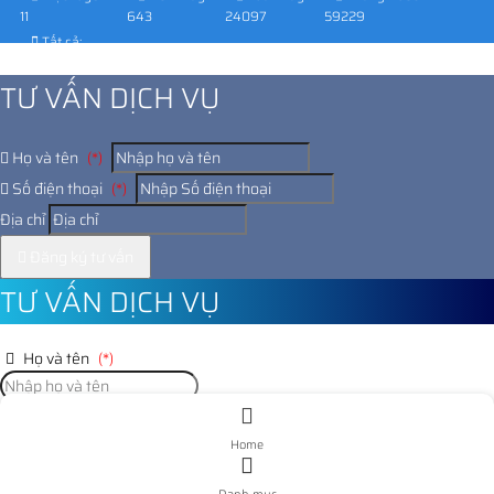
11
643
24097
59229
Tất cả:
1021110
TƯ VẤN DỊCH VỤ
Họ và tên
(*)
Số điện thoại
(*)
Địa chỉ
Đăng ký tư vấn
TƯ VẤN DỊCH VỤ
Họ và tên
(*)
Số điện thoại
(*)
Home
Địa chỉ