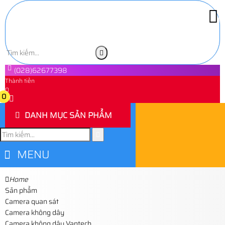
(028)62677398
Thành tiền
0
0
DANH MỤC SẢN PHẨM
MENU
Home
Sản phẩm
Camera quan sát
Camera không dây
Camera không dây Vantech