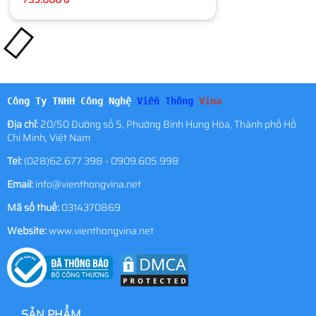
Công Ty TNHH Công Nghệ
Viễn Thông
Vina
Địa chỉ:
20/50 Đường số 5, Phường Bình Hưng Hòa, Thành phố Hồ
Chí Minh, Việt Nam
Tel:
(028)62.677.398 - 0909.605.998
Email:
info@vienthongvina.net
Mã số thuế:
0314370869
Website:
www.vienthongvina.net
SẢN PHẨM