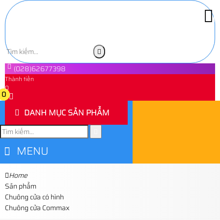
(028)62677398
Thành tiền
0
0
DANH MỤC SẢN PHẨM
MENU
Home
Sản phẩm
Chuông cửa có hình
Chuông cửa Commax