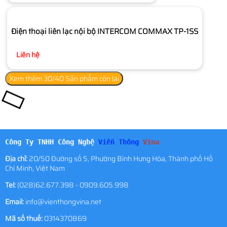
Điện thoại liên lạc nội bộ INTERCOM COMMAX TP-1SS
Liên hệ
Xem thêm
30
/40 Sản phẩm còn lại
Công Ty TNHH Công Nghệ
Viễn Thông
Vina
Địa chỉ:
20/50 Đường số 5, Phường Bình Hưng Hòa, Thành phố Hồ
Chí Minh, Việt Nam
Tel:
(028)62.677.398 - 0909.605.998
Email:
info@vienthongvina.net
Mã số thuế:
0314370869