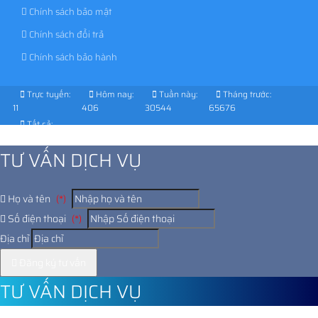
Chính sách bảo mật
Chính sách đổi trả
Chính sách bảo hành
Trực tuyến:
Hôm nay:
Tuần này:
Tháng trước:
11
406
30544
65676
Tất cả:
1027557
TƯ VẤN DỊCH VỤ
Họ và tên
(*)
Số điện thoại
(*)
Địa chỉ
Đăng ký tư vấn
TƯ VẤN DỊCH VỤ