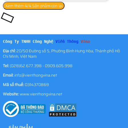
Xem thêm
4
/4 Sản phẩm còn lại
Công Ty TNHH Công Nghệ
Viễn Thông
Vina
Địa chỉ:
20/50 Đường số 5, Phường Bình Hưng Hòa, Thành phố Hồ
Chí Minh, Việt Nam
Tel:
(028)62.677.398 - 0909.605.998
Email:
info@vienthongvina.net
Mã số thuế:
0314370869
Website:
www.vienthongvina.net
SẢN PHẨM