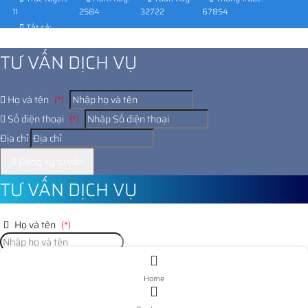
11
2584
32722
67854
Tất cả:
1029735
TƯ VẤN DỊCH VỤ
Họ và tên
(*)
Số điện thoại
(*)
Địa chỉ
Đăng ký tư vấn
TƯ VẤN DỊCH VỤ
Họ và tên
(*)
Số điện thoại
(*)
Home
Địa chỉ