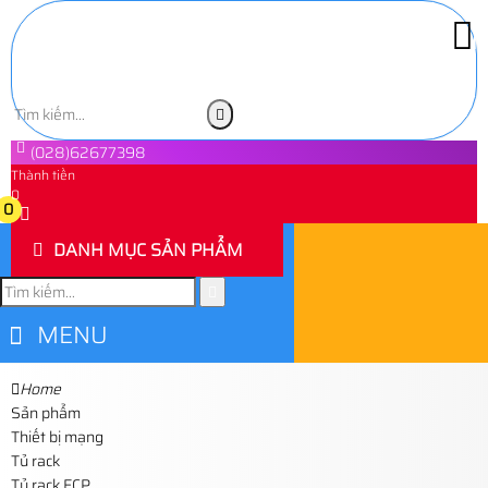
(028)62677398
Thành tiền
0
0
DANH MỤC SẢN PHẨM
MENU
Home
Sản phẩm
Thiết bị mạng
Tủ rack
Tủ rack ECP