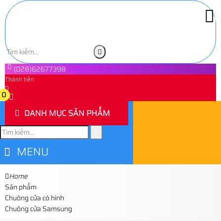
(028)62677398
Thành tiền
0
0
DANH MỤC SẢN PHẨM
MENU
Home
Sản phẩm
Chuông cửa có hình
Chuông cửa Samsung