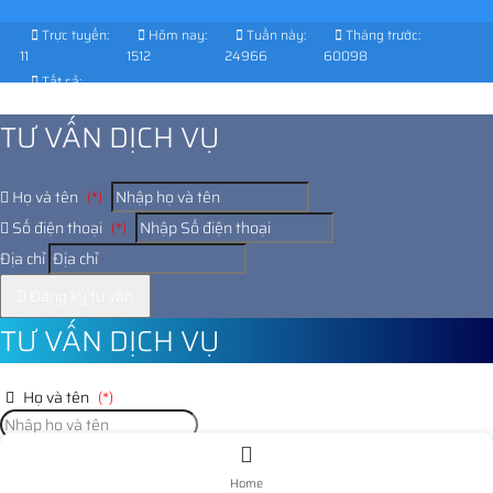
Trực tuyến:
Hôm nay:
Tuần này:
Tháng trước:
11
1512
24966
60098
Tất cả:
1021979
TƯ VẤN DỊCH VỤ
Họ và tên
(*)
Số điện thoại
(*)
Địa chỉ
Đăng ký tư vấn
TƯ VẤN DỊCH VỤ
Họ và tên
(*)
Số điện thoại
(*)
Home