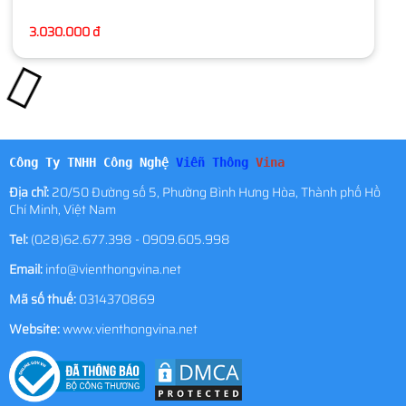
3.030.000 đ
Công Ty TNHH Công Nghệ
Viễn Thông
Vina
Địa chỉ:
20/50 Đường số 5, Phường Bình Hưng Hòa, Thành phố Hồ
Chí Minh, Việt Nam
Tel:
(028)62.677.398 - 0909.605.998
Email:
info@vienthongvina.net
Mã số thuế:
0314370869
Website:
www.vienthongvina.net