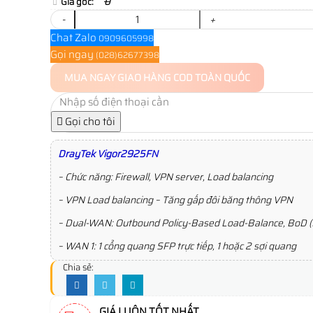
Giá gốc:
0
-
+
Chat Zalo
0909605998
Gọi ngay
(028)62677398
MUA NGAY
GIAO HÀNG COD TOÀN QUỐC
Gọi cho tôi
DrayTek Vigor2925FN
– Chức năng: Firewall, VPN server, Load balancing
– VPN Load balancing – Tăng gấp đôi băng thông VPN
– Dual-WAN: Outbound Policy-Based Load-Balance, BoD (
– WAN 1: 1 cổng quang SFP trực tiếp, 1 hoặc 2 sợi quang
Chia sẻ:
GIÁ LUÔN TỐT NHẤT