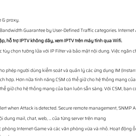
 & proxy.
dwidth Guarantee by User-Defined Traffic categories. Internet Ac
ập, hỗ trợ IPTV không dây, xem IPTV trên máy tính qua Wifi.
c tùy chọn tường lửa với IP Filter và bảo mật nội dung. Việc ngăn
o phép người dùng kiểm soát và quản lý các ứng dụng IM (Instant
ch hợp. Hơn nữa tính năng CSM có thể giữ cho hệ thống mạng của
hể giữ cho hệ thống mạng của bạn luôn sẵn sàng. Với CSM, bạn có t
alert when Attack is detected. Secure remote management, SNMP Ag
i dung mail, chat, web, … của từng server trên mạng
ác phòng Internet-Game và các văn phòng vừa và nhỏ. Hoạt động ổn