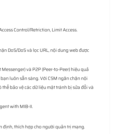
cess Control/Retriction, Limit Access.
 chặn DoS/DoS và lọc URL, nội dung web được
 Messenger) và P2P (Peer-to-Peer) hiệu quả
 bạn luôn sẵn sàng. Với CSM ngăn chặn nội
hể bảo vệ các dữ liệu mật tránh bị sửa đổi và
ent with MIB-II.
 định, thích hợp cho người quản trị mạng.