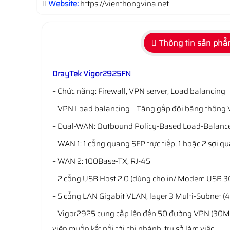
Website:
https://vienthongvina.net
Thông tin sản ph
DrayTek Vigor2925FN
– Chức năng: Firewall, VPN server, Load balancing
– VPN Load balancing – Tăng gấp đôi băng thông
– Dual-WAN: Outbound Policy-Based Load-Balance
– WAN 1: 1 cổng quang SFP trực tiếp, 1 hoặc 2 sợi q
– WAN 2: 100Base-TX, RJ-45
– 2 cổng USB Host 2.0 (dùng cho in/ Modem USB 3G
– 5 cổng LAN Gigabit VLAN, layer 3 Multi-Subnet (
– Vigor2925 cung cấp lên đến 50 đường VPN (30Mbps
viên muốn kết nối tới chi nhánh, trụ sở làm việc.