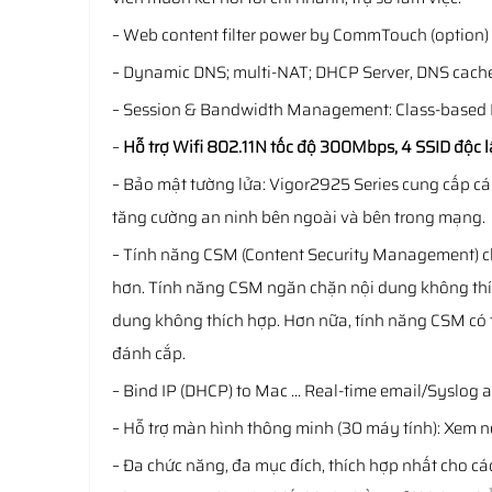
– Web content filter power by CommTouch (option)
– Dynamic DNS; multi-NAT; DHCP Server, DNS cache
– Session & Bandwidth Management: Class-based Ban
–
Hỗ trợ Wifi 802.11N tốc độ 300Mbps, 4 SSID độc l
– Bảo mật tường lửa: Vigor2925 Series cung cấp cá
tăng cường an ninh bên ngoài và bên trong mạng.
– Tính năng CSM (Content Security Management) ch
hơn. Tính năng CSM ngăn chặn nội dung không thí
dung không thích hợp. Hơn nữa, tính năng CSM có t
đánh cắp.
– Bind IP (DHCP) to Mac … Real-time email/Syslog 
– Hỗ trợ màn hình thông minh (30 máy tính): Xem nộ
– Đa chức năng, đa mục đích, thích hợp nhất cho c