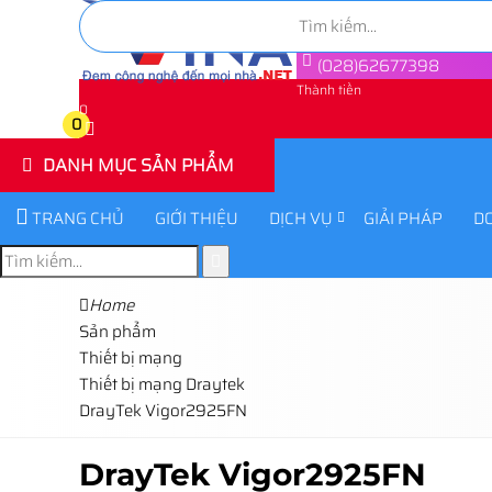
(028)62677398
Thành tiền
0
0
DANH MỤC SẢN PHẨM
TRANG CHỦ
GIỚI THIỆU
DỊCH VỤ
GIẢI PHÁP
D
Home
Sản phẩm
Thiết bị mạng
Thiết bị mạng Draytek
DrayTek Vigor2925FN
DrayTek Vigor2925FN