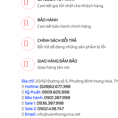
Cam kết giá tốt nhất cho Khách hàng
BẢO HÀNH
Cam kết bảo hành chính hãng
CHÍNH SÁCH ĐỔI TRẢ
Đổi trả dễ dàng những sản phẩm bị lỗi
GIAO HÀNG ĐẢM BẢO
Giao hàng tận nơi
Địa chỉ:
20/50 Đường số 5, Phường Bình Hưng Hòa, Th
Hotline:
(028)62.677.398
Kỹ thuật:
0909.605.998
Bảo hành:
0901.387.998
Sale 1:
0936.387.998
Sale 2:
0902.438.747
Email:
info@vienthongvina.net