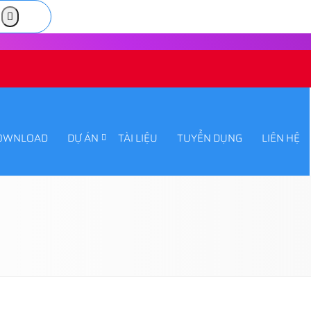
OWNLOAD
DỰ ÁN
TÀI LIỆU
TUYỂN DỤNG
LIÊN HỆ