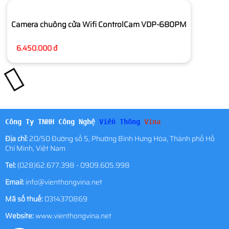
Camera chuông cửa Wifi ControlCam VDP-680PM
6.450.000 đ
Công Ty TNHH Công Nghệ
Viễn Thông
Vina
Địa chỉ:
20/50 Đường số 5, Phường Bình Hưng Hòa, Thành phố Hồ
Chí Minh, Việt Nam
Tel:
(028)62.677.398 - 0909.605.998
Email:
info@vienthongvina.net
Mã số thuế:
0314370869
Website:
www.vienthongvina.net