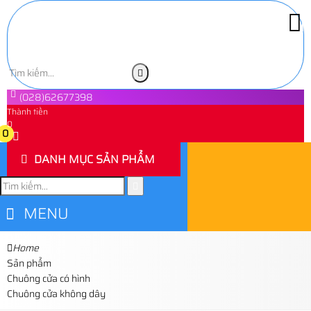
(028)62677398
Thành tiền
0
0
DANH MỤC SẢN PHẨM
MENU
Home
Sản phẩm
Chuông cửa có hình
Chuông cửa không dây