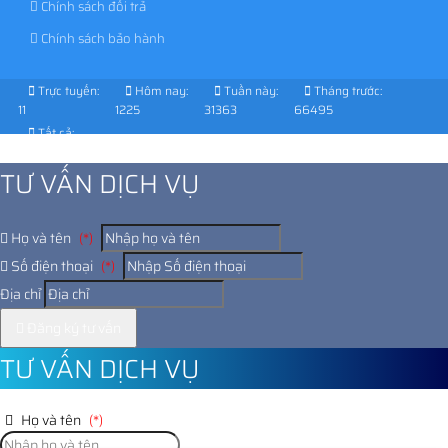
Chính sách đổi trả
Chính sách bảo hành
Trực tuyến:
Hôm nay:
Tuần này:
Tháng trước:
11
1225
31363
66495
Tất cả:
1028376
TƯ VẤN DỊCH VỤ
Họ và tên
(*)
Số điện thoại
(*)
Địa chỉ
Đăng ký tư vấn
TƯ VẤN DỊCH VỤ
Họ và tên
(*)