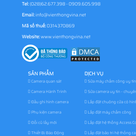
Tel:
(028)62.677.398 - 0909.605.998
Email:
info@vienthongvina.net
Mã số thuế:
0314370869
Website:
www.vienthongvina.net
SẢN PHẨM
DỊCH VỤ
Camera quan sát
Sửa máy chấm công uy tín
Camera Hành Trình
Sửa camera uy tín - chuyê
Đầu ghi hình camera
Lắp đặt chuông cửa có hìn
Phụ kiện camera
Lắp đặt máy chấm công
Đổi cũ lấy mới
Lắp đặt hệ thống Access Co
Thiết Bị Báo Động
Lắp đặt bảo trì hệ thống c