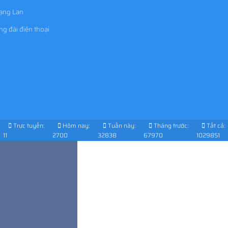
mạng Lan
ng đài điện thoại
Trực tuyến:
Hôm nay:
Tuần này:
Tháng trước:
Tất cả:
11
2700
32838
67970
1029851