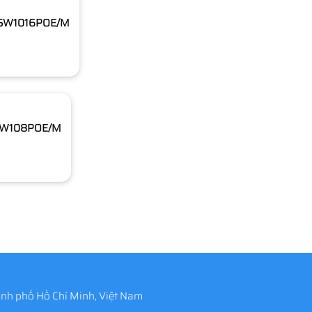
S-SW1016POE/M
-SW108POE/M
nh phố Hồ Chí Minh, Việt Nam