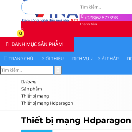
(028)62677398
Thành tiền
0
0
DANH MỤC SẢN PHẨM
TRANG CHỦ
GIỚI THIỆU
DỊCH VỤ
GIẢI PHÁP
D
Home
Sản phẩm
Thiết bị mạng
Thiết bị mạng Hdparagon
Thiết bị mạng Hdparagon