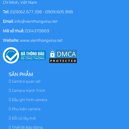
Chí Minh, Việt Nam
Tel:
(028)62.677.398 - 0909.605.998
Email:
info@vienthongvina.net
Mã số thuế:
0314370869
Website:
www.vienthongvina.net
SẢN PHẨM
Camera quan sát
Camera Hành Trình
Đầu ghi hình camera
Phụ kiện camera
Đổi cũ lấy mới
Thiết Bị Báo Động