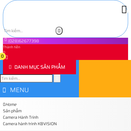
(028)62677398
Thành tiền
0
0
DANH MỤC SẢN PHẨM
MENU
Home
Sản phẩm
Camera Hành Trình
Camera hành trình KBVISION