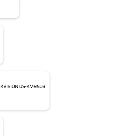
u
P HIKVISION DS-KM9503
u