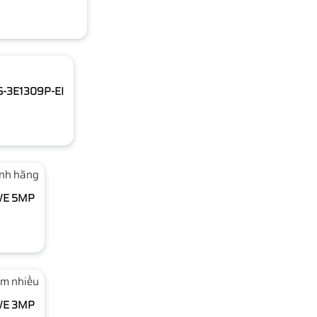
DS-3E1309P-EI
nh hãng
0WE 5MP
m nhiều
0WE 3MP