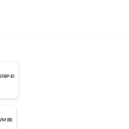
518P-EI
/M (B)