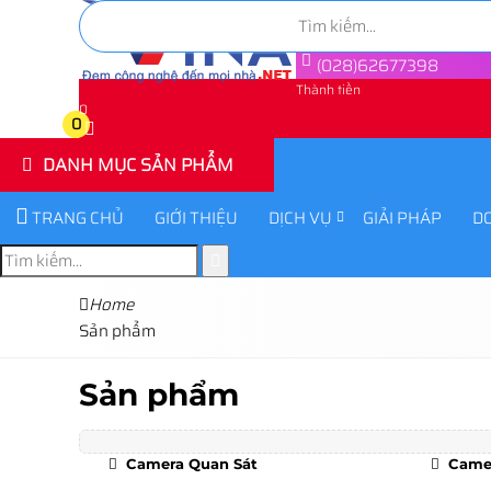
(028)62677398
Thành tiền
0
0
DANH MỤC SẢN PHẨM
TRANG CHỦ
GIỚI THIỆU
DỊCH VỤ
GIẢI PHÁP
D
Home
Sản phẩm
Sản phẩm
Camera Quan Sát
Camer