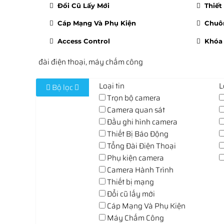
Đổi Cũ Lấy Mới
Thiết
Cáp Mạng Và Phụ Kiện
Chuôn
Access Control
Khóa 
đài điện thoại, máy chấm công
Loại tin
L
Bộ lọc
Trọn bộ camera
Camera quan sát
Đầu ghi hình camera
Thiết Bị Báo Động
Tổng Đài Điện Thoại
Phụ kiện camera
Camera Hành Trình
Thiết bị mạng
Đổi cũ lấy mới
Cáp Mạng Và Phụ Kiện
Máy Chấm Công