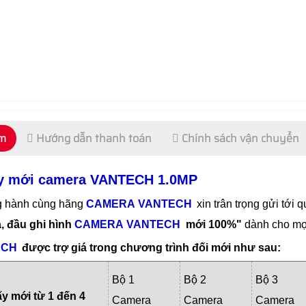
ẩm
Hướng dẫn thanh toán
Chính sách vận chuyển
lấy mới camera VANTECH 1.0MP
 hành cùng hãng
CAMERA
VANTECH
xin trân trọng gửi tới
a, đầu ghi hình
CAMERA
VANTECH
mới 100%"
dành cho mọi
ECH
được trợ giá trong chương trình đối mới như sau:
Bộ 1
Bộ 2
Bộ 3
ấy mới từ 1 đến 4
Camera
Camera
Camera