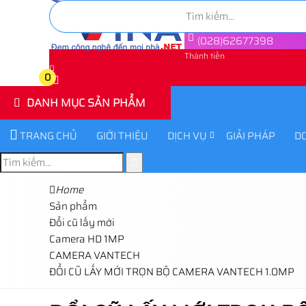
(028)62677398
Thành tiền
0
0
DANH MỤC SẢN PHẨM
TRANG CHỦ
GIỚI THIỆU
DỊCH VỤ
GIẢI PHÁP
D
Home
Sản phẩm
Đổi cũ lấy mới
Camera HD 1MP
CAMERA VANTECH
ĐỔI CŨ LẤY MỚI TRỌN BỘ CAMERA VANTECH 1.0MP