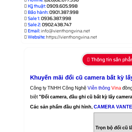
Hotline:
(028)62.677.398
Kỹ thuật:
0909.605.998
Bảo hành:
0901.387.998
Sale 1:
0936.387.998
Sale 2:
0902.438.747
Email:
info@vienthongvina.net
Website:
https://vienthongvina.net
Thông tin sản ph
Khuyến mãi đổi cũ camera bất kỳ 
Công ty TNHH Công Nghệ
Viễn thông
Vina
đồng
biệt
"Đổi camera, đầu ghi cũ bất kỳ lấy camer
Các sản phẩm đầu ghi hình,
CAMERA
VANT
Trọn bộ đổi cũ l