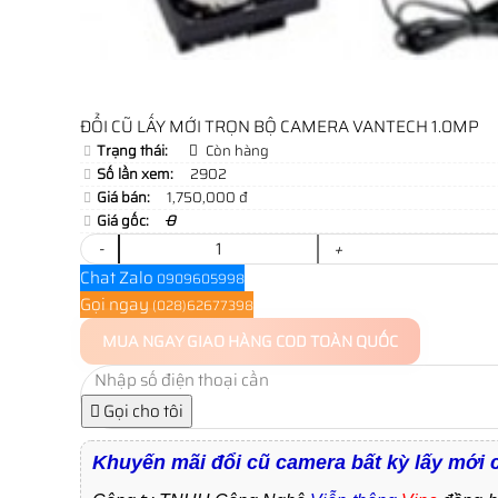
ĐỔI CŨ LẤY MỚI TRỌN BỘ CAMERA VANTECH 1.0MP
Trạng thái:
Còn hàng
Số lần xem:
2902
Giá bán:
1,750,000 đ
Giá gốc:
0
-
+
Chat Zalo
0909605998
Gọi ngay
(028)62677398
MUA NGAY
GIAO HÀNG COD TOÀN QUỐC
Gọi cho tôi
Khuyến mãi đổi cũ camera bất kỳ lấy mớ