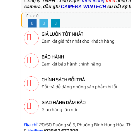
Công ty TNHH Công Nghệ
Viễn thông
Vina
đồng h
camera, đầu ghi
CAMERA
VANTECH
cũ bất kỳ 
Chia sẻ:
GIÁ LUÔN TỐT NHẤT
Cam kết giá tốt nhất cho Khách hàng
BẢO HÀNH
Cam kết bảo hành chính hãng
CHÍNH SÁCH ĐỔI TRẢ
Đổi trả dễ dàng những sản phẩm bị lỗi
GIAO HÀNG ĐẢM BẢO
Giao hàng tận nơi
Địa chỉ:
20/50 Đường số 5, Phường Bình Hưng Hòa, Th