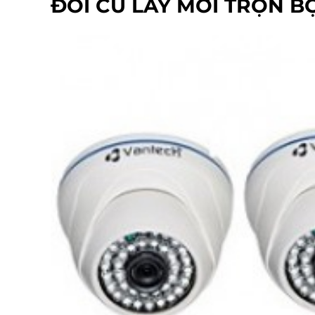
ĐỔI CŨ LẤY MỚI TRỌN B