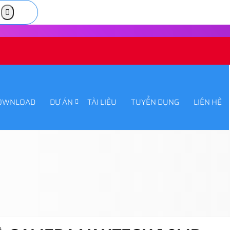
OWNLOAD
DỰ ÁN
TÀI LIỆU
TUYỂN DỤNG
LIÊN HỆ