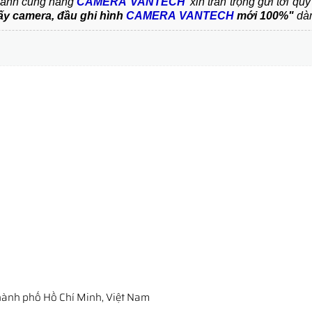
ành cùng hãng
CAMERA
VANTECH
xin trân trọng gửi tới q
lấy camera, đầu ghi hình
CAMERA
VANTECH
mới 100%"
dàn
ành phố Hồ Chí Minh, Việt Nam