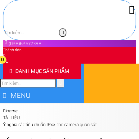
(028)62677398
Thành tiền
0
0
DANH MỤC SẢN PHẨM
MENU
Home
TÀI LIỆU
Ý nghĩa các tiêu chuẩn IPxx cho camera quan sát