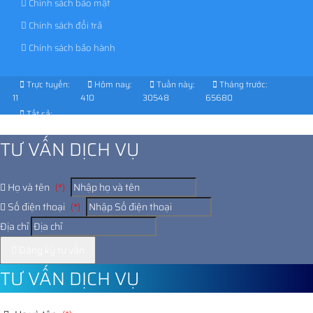
Chính sách bảo mật
Chính sách đổi trả
Chính sách bảo hành
Trực tuyến:
Hôm nay:
Tuần này:
Tháng trước:
11
410
30548
65680
Tất cả:
1027561
TƯ VẤN DỊCH VỤ
Họ và tên
(*)
Số điện thoại
(*)
Địa chỉ
Đăng ký tư vấn
TƯ VẤN DỊCH VỤ