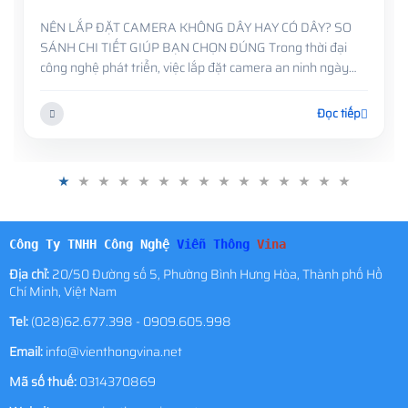
NÊN LẮP ĐẶT CAMERA KHÔNG DÂY HAY CÓ DÂY? SO
SÁNH CHI TIẾT GIÚP BẠN CHỌN ĐÚNG Trong thời đại
công nghệ phát triển, việc lắp đặt camera an ninh ngày
càng phổ biến ở mọi nơi, từ nhà ở, văn phòng, cửa hàng
đến nhà xưởng ....
Đọc tiếp
Công Ty TNHH Công Nghệ
Viễn Thông
Vina
Địa chỉ:
20/50 Đường số 5, Phường Bình Hưng Hòa, Thành phố Hồ
Chí Minh, Việt Nam
Tel:
(028)62.677.398 - 0909.605.998
Email:
info@vienthongvina.net
Mã số thuế:
0314370869