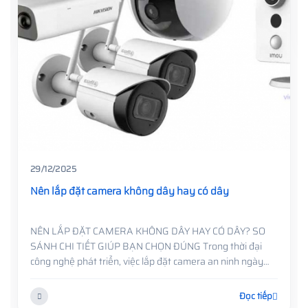
29/12/2025
Nên lắp đặt camera không dây hay có dây
NÊN LẮP ĐẶT CAMERA KHÔNG DÂY HAY CÓ DÂY? SO
SÁNH CHI TIẾT GIÚP BẠN CHỌN ĐÚNG Trong thời đại
công nghệ phát triển, việc lắp đặt camera an ninh ngày
càng phổ biến ở mọi nơi, từ nhà ở, văn phòng, cửa hàng
đến nhà xưởng ....
Đọc tiếp