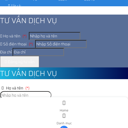
Tất cả:
1027230
TƯ VẤN DỊCH VỤ
Họ và tên
(*)
Số điện thoại
(*)
Địa chỉ
Đăng ký tư vấn
TƯ VẤN DỊCH VỤ
Họ và tên
(*)
Số điện thoại
(*)
Home
Địa chỉ
Danh mục