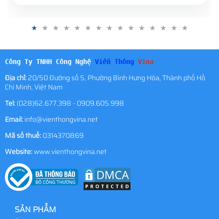
Công Ty TNHH Công Nghệ
Viễn Thông
Vina
Địa chỉ:
20/50 Đường số 5, Phường Bình Hưng Hòa, Thành phố Hồ
Chí Minh, Việt Nam
Tel:
(028)62.677.398 - 0909.605.998
Email:
info@vienthongvina.net
Mã số thuế:
0314370869
Website:
www.vienthongvina.net
SẢN PHẨM