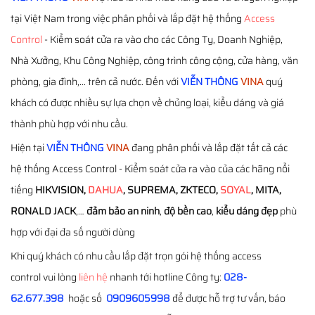
tại Việt Nam trong việc phân phối và lắp đặt hệ thống
Access
Control
- Kiểm soát cửa ra vào cho các Công Ty, Doanh Nghiệp,
Nhà Xưởng, Khu Công Nghiệp, công trình công cộng, cửa hàng, văn
phòng, gia đình,... trên cả nước. Đến với
VIỄN THÔNG
VINA
quý
khách có được nhiều sự lựa chọn về chủng loại, kiểu dáng và giá
thành phù hợp với nhu cầu.
Hiện tại
VIỄN THÔNG
VINA
đang phân phối và lắp đặt tất cả các
hệ thống Access Control - Kiểm soát cửa ra vào của các hãng nổi
tiếng
HIKVISION,
DAHUA
, SUPREMA, ZKTECO,
SOYAL
, MITA,
RONALD JACK
,…
đảm bảo an ninh
,
độ bền cao
,
kiểu dáng đẹp
phù
hợp với đại đa số người dùng
Khi quý khách có nhu cầu lắp đặt trọn gói hệ thống access
control vui lòng
liên hệ
nhanh tới hotline Công ty:
028-
62.677.398
hoặc số
0909605998
để được hỗ trợ tư vấn, báo