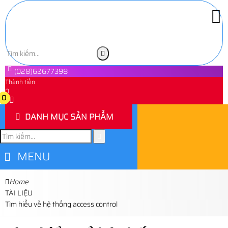
(028)62677398
Thành tiền
0
0
DANH MỤC SẢN PHẨM
MENU
Home
TÀI LIỆU
Tìm hiểu về hệ thống access control