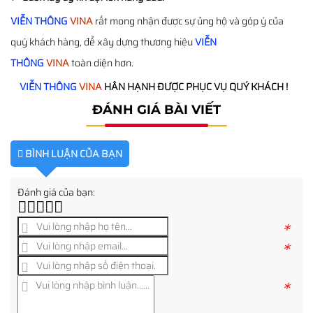
VIỄN THÔNG
VINA
rất mong nhận được sự ủng hộ và góp ý của
quý khách hàng, để xây dựng thương hiệu
VIỄN
THÔNG
VINA
toàn diện hơn.
VIỄN THÔNG
VINA
HÂN HẠNH ĐƯỢC PHỤC VỤ QUÝ KHÁCH !
ĐÁNH GIÁ BÀI VIẾT
BÌNH LUẬN CỦA BẠN
Đánh giá của bạn:
*
*
*