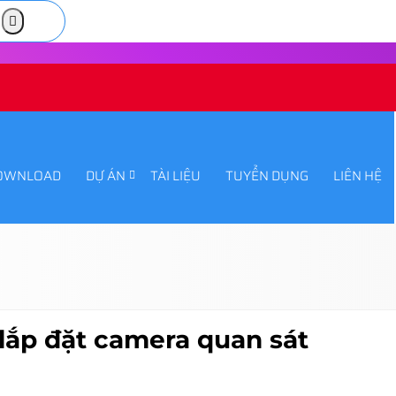
OWNLOAD
DỰ ÁN
TÀI LIỆU
TUYỂN DỤNG
LIÊN HỆ
 lắp đặt camera quan sát