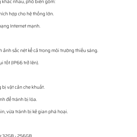
ng khác nhau, phổ biến gồm:
thích hợp cho hệ thống lớn.
mạng Internet mạnh.
h ảnh sắc nét kể cả trong môi trường thiếu sáng.
 tốt (IP66 trở lên).
 bị vật cản che khuất.
h để tránh bị lóa.
n, vừa tránh bị kẻ gian phá hoại.
từ 32GB - 256GB.