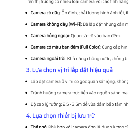
Trên thị trường có nhiều loại camera với các tính nă
Camera có dây
: Ổn định, chất lượng hình ảnh tốt, 
Camera không dây (Wi-Fi)
: Dễ lắp đặt nhưng cần 
Camera hồng ngoại
: Quan sát rõ vào ban đêm.
Camera có màu ban đêm (Full Color)
: Cung cấp hìn
Camera ngoài trời
: Khả năng chống nước, chống bụi
3. Lựa chọn vị trí lắp đặt hiệu quả
Lắp đặt camera ở vị trí có góc quan sát rộng, không
Tránh hướng camera trực tiếp vào nguồn sáng mạn
Độ cao lý tưởng: 2.5 - 3.5m để vừa đảm bảo tầm nhì
4. Lựa chọn thiết bị lưu trữ
Thẻ nhớ
: Phù hợp với camera đơn lẻ, dung lượng 