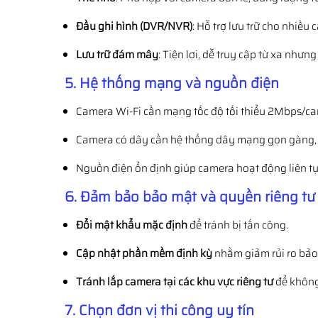
Đầu ghi hình (DVR/NVR)
: Hỗ trợ lưu trữ cho nhiề
Lưu trữ đám mây
: Tiện lợi, dễ truy cập từ xa nhưng
5. Hệ thống mạng và nguồn điện
Camera Wi-Fi cần mạng tốc độ tối thiểu 2Mbps/ca
Camera có dây cần hệ thống dây mạng gọn gàng, t
Nguồn điện ổn định giúp camera hoạt động liên tụ
6. Đảm bảo bảo mật và quyền riêng tư
Đổi mật khẩu mặc định
để tránh bị tấn công.
Cập nhật phần mềm định kỳ
nhằm giảm rủi ro bảo
Tránh lắp camera tại các khu vực riêng tư
để không
7. Chọn đơn vị thi công uy tín