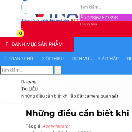
(028)62677398
Thành tiền
0
0
DANH MỤC SẢN PHẨM
TRANG CHỦ
GIỚI THIỆU
DỊCH VỤ
GIẢI PHÁP
D
Home
TÀI LIỆU
Những điều cần biết khi lắp đặt camera quan sát
Những điều cần biết khi
Tác giả:
Administrator