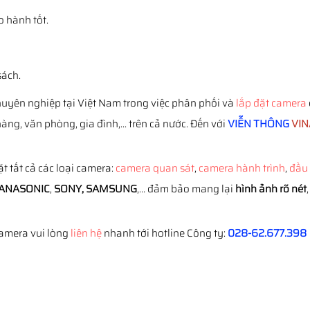
 hành tốt.
sách.
huyên nghiệp tại Việt Nam trong việc phân phối và
lắp đặt camera
ng, văn phòng, gia đình,... trên cả nước. Đến với
VIỄN THÔNG
VIN
 tất cả các loại camera:
camera quan sát
,
camera hành trình
,
đầu 
PANASONIC
,
SONY, SAMSUNG
,… đảm bảo mang lại
hình ảnh rõ nét
Camera vui lòng
liên hệ
nhanh tới hotline Công ty:
028-62.677.398