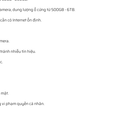
u camera, dung lượng ổ cứng từ 500GB - 6TB.
 cần có Internet ổn định.
mera.
ránh nhiễu tín hiệu.
c.
 mật.
 vi phạm quyền cá nhân.