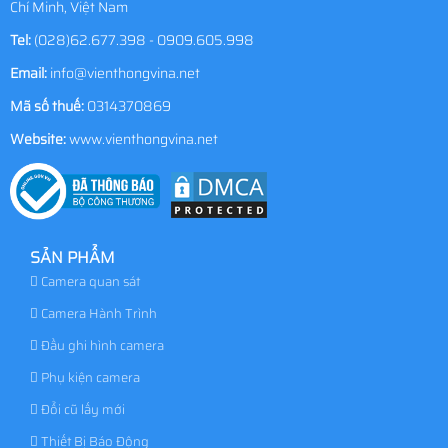
Chí Minh, Việt Nam
Tel:
(028)62.677.398 - 0909.605.998
Email:
info@vienthongvina.net
Mã số thuế:
0314370869
Website:
www.vienthongvina.net
SẢN PHẨM
Camera quan sát
Camera Hành Trình
Đầu ghi hình camera
Phụ kiện camera
Đổi cũ lấy mới
Thiết Bị Báo Động