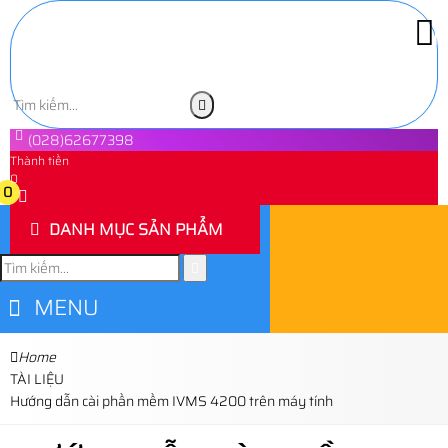
(028)62677398
Thành tiền
0
0
DANH MỤC SẢN PHẨM
MENU
Home
TÀI LIỆU
Hướng dẫn cài phần mềm IVMS 4200 trên máy tính