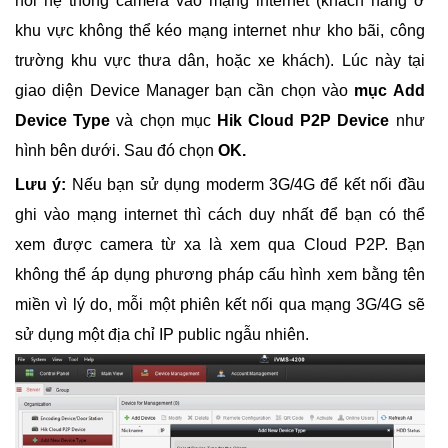
nối hệ thống camera vào mạng internet (khách hàng ở
khu vực không thể kéo mạng internet như kho bãi, công
trường khu vực thưa dân, hoặc xe khách). Lúc này tại
giao diện Device Manager bạn cần chọn vào
mục Add
Device Type
và chọn mục
Hik Cloud P2P Device
như
hình bên dưới. Sau đó chọn
OK.
Lưu ý:
Nếu bạn sử dụng moderm 3G/4G để kết nối đầu
ghi vào mạng internet thì cách duy nhất để bạn có thể
xem được camera từ xa là xem qua Cloud P2P. Bạn
không thể áp dụng phương pháp cấu hình xem bằng tên
miền vì lý do, mỗi một phiên kết nối qua mạng 3G/4G sẽ
sử dụng một địa chỉ IP public ngẫu nhiên.