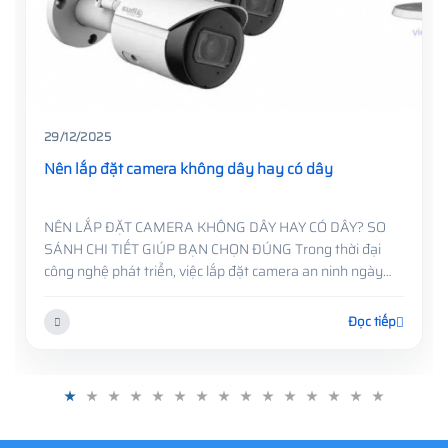
29/12/2025
Nên lắp đặt camera không dây hay có dây
NÊN LẮP ĐẶT CAMERA KHÔNG DÂY HAY CÓ DÂY? SO
SÁNH CHI TIẾT GIÚP BẠN CHỌN ĐÚNG Trong thời đại
công nghệ phát triển, việc lắp đặt camera an ninh ngày
càng phổ biến ở mọi nơi, từ nhà ở, văn phòng, cửa hàng
đến nhà xưởng ....
Đọc tiếp