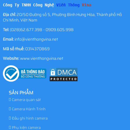
Công Ty TNHH Công Nghệ
Viễn Thông
Vina
Địa chỉ:
20/50 Đường số 5, Phường Bình Hưng Hòa, Thành phố Hồ
Chí Minh, Việt Nam
Tel:
(028)62.677.398 - 0909.605.998
Email:
info@vienthongvina.net
Mã số thuế:
0314370869
Website:
www.vienthongvina.net
SẢN PHẨM
Camera quan sát
Camera Hành Trình
Đầu ghi hình camera
Phụ kiện camera