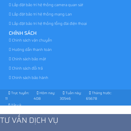
Lắp đặt bảo trì hệ thống camera quan sát
Lắp đặt bảo trì hệ thống mạng Lan
Lắp đặt bảo trì hệ thống tổng đài điện thoại
CHÍNH SÁCH
Chính sách vận chuyển
Hướng dẫn thanh toán
Chính sách bảo mật
Chính sách đổi trả
Chính sách bảo hành
Trực tuyến:
Hôm nay:
Tuần này:
Tháng trước:
11
408
30546
65678
Tất cả:
1027559
TƯ VẤN DỊCH VỤ