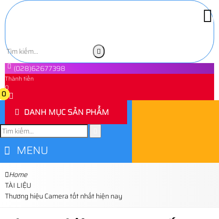
(028)62677398
Thành tiền
0
0
DANH MỤC SẢN PHẨM
MENU
Home
TÀI LIỆU
Thương hiệu Camera tốt nhất hiện nay