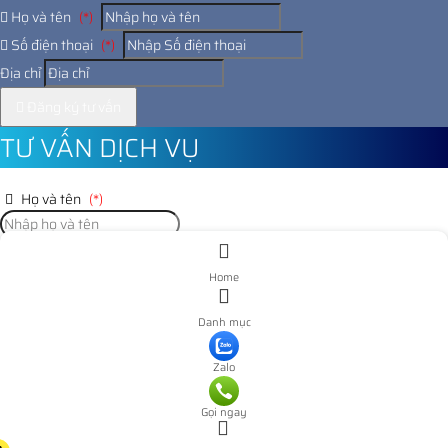
Họ và tên
(*)
Số điện thoại
(*)
Địa chỉ
Đăng ký tư vấn
TƯ VẤN DỊCH VỤ
Họ và tên
(*)
Số điện thoại
(*)
Home
Địa chỉ
Danh mục
Đăng ký tư vấn
Zalo
Nooijd ung o day
Gọi ngay