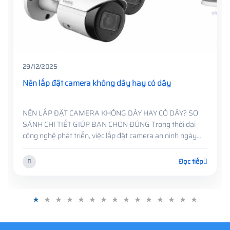
29/12/2025
Nên lắp đặt camera không dây hay có dây
NÊN LẮP ĐẶT CAMERA KHÔNG DÂY HAY CÓ DÂY? SO
SÁNH CHI TIẾT GIÚP BẠN CHỌN ĐÚNG Trong thời đại
công nghệ phát triển, việc lắp đặt camera an ninh ngày
càng phổ biến ở mọi nơi, từ nhà ở, văn phòng, cửa hàng
đến nhà xưởng ....
Đọc tiếp