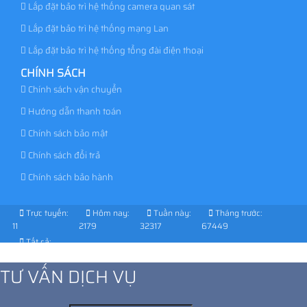
Lắp đặt bảo trì hệ thống camera quan sát
Lắp đặt bảo trì hệ thống mạng Lan
Lắp đặt bảo trì hệ thống tổng đài điện thoại
CHÍNH SÁCH
Chính sách vận chuyển
Hướng dẫn thanh toán
Chính sách bảo mật
Chính sách đổi trả
Chính sách bảo hành
Trực tuyến:
Hôm nay:
Tuần này:
Tháng trước:
11
2179
32317
67449
Tất cả:
1029330
TƯ VẤN DỊCH VỤ