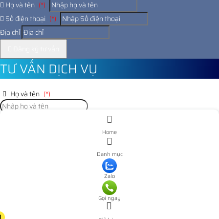
Họ và tên
(*)
Số điện thoại
(*)
Địa chỉ
Đăng ký tư vấn
TƯ VẤN DỊCH VỤ
Họ và tên
(*)
Số điện thoại
(*)
Home
Địa chỉ
Danh mục
Đăng ký tư vấn
Zalo
Nooijd ung o day
Gọi ngay
0