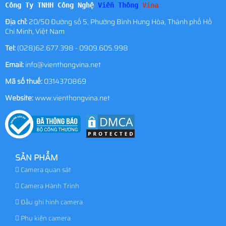
Công Ty TNHH Công Nghệ
Viễn Thông
Vina
Địa chỉ:
20/50 Đường số 5, Phường Bình Hưng Hòa, Thành phố Hồ
Chí Minh, Việt Nam
Tel:
(028)62.677.398 - 0909.605.998
Email:
info@vienthongvina.net
Mã số thuế:
0314370869
Website:
www.vienthongvina.net
SẢN PHẨM
Camera quan sát
Camera Hành Trình
Đầu ghi hình camera
Phụ kiện camera