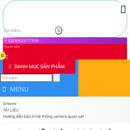
(028)62677398
Thành tiền
0
0
DANH MỤC SẢN PHẨM
MENU
Home
TÀI LIỆU
Hướng dẫn bảo trì hệ thống camera quan sát