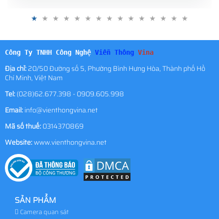
Công Ty TNHH Công Nghệ
Viễn Thông
Vina
Địa chỉ:
20/50 Đường số 5, Phường Bình Hưng Hòa, Thành phố Hồ
Chí Minh, Việt Nam
Tel:
(028)62.677.398 - 0909.605.998
Email:
info@vienthongvina.net
Mã số thuế:
0314370869
Website:
www.vienthongvina.net
SẢN PHẨM
Camera quan sát