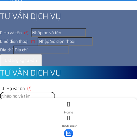
Tất cả:
1037035
TƯ VẤN DỊCH VỤ
Họ và tên
(*)
Số điện thoại
(*)
Địa chỉ
Đăng ký tư vấn
TƯ VẤN DỊCH VỤ
Họ và tên
(*)
Số điện thoại
(*)
Home
Địa chỉ
Danh mục
Đăng ký tư vấn