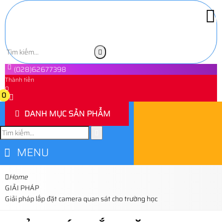
(028)62677398
Thành tiền
0
0
DANH MỤC SẢN PHẨM
MENU
Home
GIẢI PHÁP
Giải pháp lắp đặt camera quan sát cho trường học