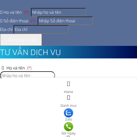
Họ và tên
(*)
Số điện thoại
(*)
Địa chỉ
Đăng ký tư vấn
TƯ VẤN DỊCH VỤ
Họ và tên
(*)
Số điện thoại
(*)
Home
Địa chỉ
Danh mục
Đăng ký tư vấn
Zalo
Nooijd ung o day
Gọi ngay