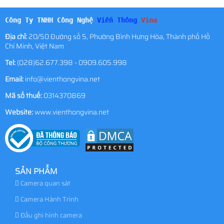
Công Ty TNHH Công Nghệ
Viễn Thông
Vina
Địa chỉ:
20/50 Đường số 5, Phường Bình Hưng Hòa, Thành phố Hồ
Chí Minh, Việt Nam
Tel:
(028)62.677.398 - 0909.605.998
Email:
info@vienthongvina.net
Mã số thuế:
0314370869
Website:
www.vienthongvina.net
SẢN PHẨM
Camera quan sát
Camera Hành Trình
Đầu ghi hình camera