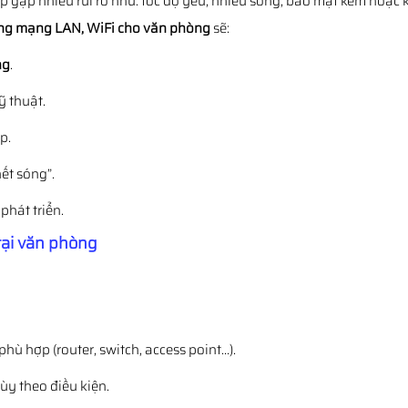
p gặp nhiều rủi ro như: tốc độ yếu, nhiễu sóng, bảo mật kém hoặ
ống mạng LAN, WiFi cho văn phòng
sẽ:
ng
.
 thuật.
p.
ết sóng”.
phát triển.
tại văn phòng
 phù hợp (router, switch, access point…).
ùy theo điều kiện.