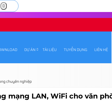
OWNLOAD
DỰ ÁN
TÀI LIỆU
TUYỂN DỤNG
LIÊN HỆ
hòng chuyên nghiệp
ống mạng LAN, WiFi cho văn p