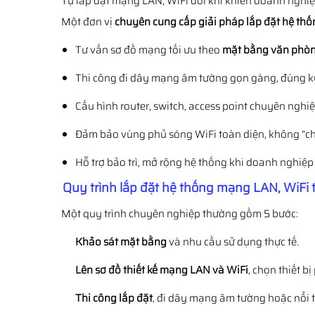
Tự lắp đặt mạng LAN, WiFi đôi khi khiến doanh nghiệ
Một đơn vị
chuyên cung cấp giải pháp lắp đặt hệ th
Tư vấn sơ đồ mạng tối ưu theo
mặt bằng văn phò
Thi công đi dây mạng âm tường gọn gàng, đúng kỹ
Cấu hình router, switch, access point chuyên nghiệ
Đảm bảo vùng phủ sóng WiFi toàn diện, không “ch
Hỗ trợ bảo trì, mở rộng hệ thống khi doanh nghiệp 
Quy trình lắp đặt hệ thống mạng LAN, WiFi 
Một quy trình chuyên nghiệp thường gồm 5 bước:
Khảo sát mặt bằng
và nhu cầu sử dụng thực tế.
Lên sơ đồ thiết kế mạng LAN và WiFi
, chọn thiết bị
Thi công lắp đặt
, đi dây mạng âm tường hoặc nổi t