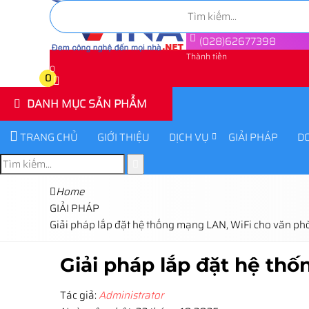
(028)62677398
Thành tiền
0
0
DANH MỤC SẢN PHẨM
TRANG CHỦ
GIỚI THIỆU
DỊCH VỤ
GIẢI PHÁP
D
Home
GIẢI PHÁP
Giải pháp lắp đặt hệ thống mạng LAN, WiFi cho văn p
Giải pháp lắp đặt hệ th
Tác giả:
Administrator