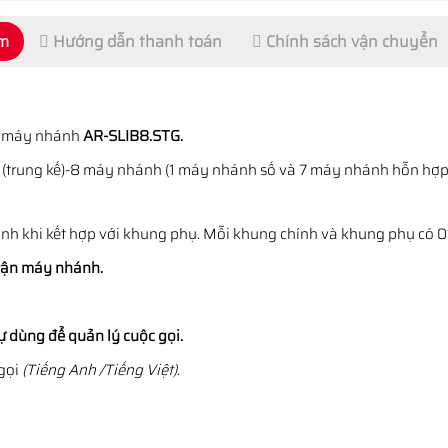
ẩm
Hướng dẫn thanh toán
Chính sách vận chuyển
8 máy nhánh
AR-SLIB8.STG.
CO (trung kế)-8 máy nhánh (1 máy nhánh số và 7 máy nhánh hỗn hợp
nh khi kết hợp với khung phụ. Mỗi khung chính và khung phụ có 
 tận máy nhánh.
ự dùng để quản lý cuộc gọi.
 gọi
(Tiếng Anh /Tiếng Việt)
.