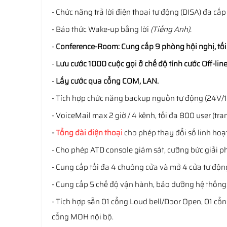
- Chức năng trả lời điện thoại tự động (DISA) đa c
- Báo thức Wake-up bằng lời
(Tiếng Anh).
-
Conference-Room: Cung cấp 9 phòng hội nghị, tối 
-
Lưu cước 1000 cuộc gọi ở chế độ tính cước Off-lin
-
Lấy cước qua cổng COM, LAN.
- Tích hợp chức năng backup nguồn tự động (24V/1
- VoiceMail max 2 giờ / 4 kênh, tối đa 800 user (tr
-
Tổng đài điện thoại
cho phép thay đổi số linh hoạt
- Cho phép ATD console giám sát, cưỡng bức giải p
- Cung cấp tối đa 4 chuông cửa và mở 4 cửa tự độn
- Cung cấp 5 chế độ vận hành, bảo dưỡng hệ thống
- Tích hợp sẵn 01 cổng Loud bell/Door Open, 01 c
cổng MOH nội bộ.