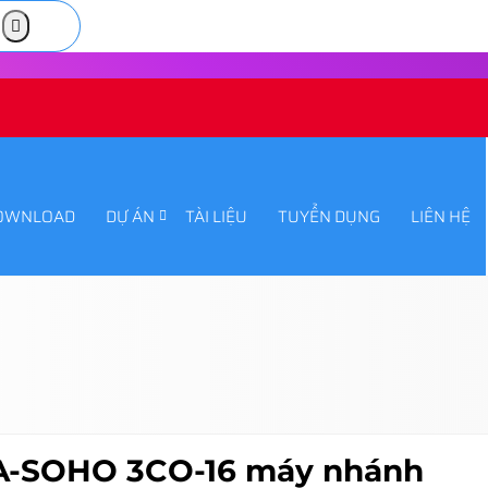
OWNLOAD
DỰ ÁN
TÀI LIỆU
TUYỂN DỤNG
LIÊN HỆ
IA-SOHO 3CO-16 máy nhánh