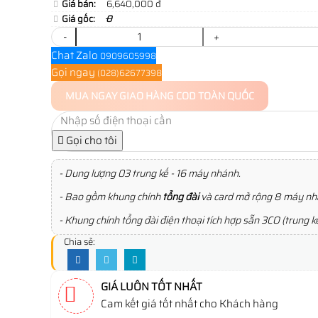
Giá bán:
6,640,000 đ
Giá gốc:
0
-
+
Chat Zalo
0909605998
Gọi ngay
(028)62677398
MUA NGAY
GIAO HÀNG COD TOÀN QUỐC
Gọi cho tôi
- Dung lượng 03 trung kế - 16 máy nhánh.
- Bao gồm khung chính
tổng đài
và card mở rộng 8 máy n
- Khung chính tổng đài điện thoại tích hợp sẵn 3CO (trung
Chia sẻ:
GIÁ LUÔN TỐT NHẤT
Cam kết giá tốt nhất cho Khách hàng