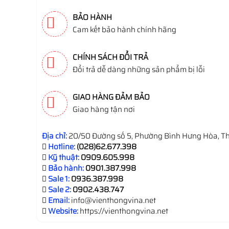
BẢO HÀNH
Cam kết bảo hành chính hãng
CHÍNH SÁCH ĐỔI TRẢ
Đổi trả dễ dàng những sản phẩm bị lỗi
GIAO HÀNG ĐẢM BẢO
Giao hàng tận nơi
Địa chỉ:
20/50 Đường số 5, Phường Bình Hưng Hòa, Th
Hotline:
(028)62.677.398
Kỹ thuật:
0909.605.998
Bảo hành:
0901.387.998
Sale 1:
0936.387.998
Sale 2:
0902.438.747
Email:
info@vienthongvina.net
Website:
https://vienthongvina.net