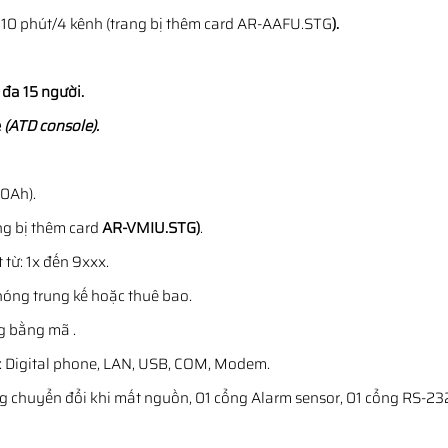
ấp 10 phút/4 kênh (trang bị thêm card AR-AAFU.STG
).
đa 15 người.
e
(ATD console).
0Ah).
ang bị thêm card
AR-VMIU.STG)
.
 từ: 1x đến 9xxx.
hóng trung kế hoặc thuê bao.
g bằng mã .
: Digital phone, LAN, USB, COM, Modem.
ổng chuyển đổi khi mất nguồn, 01 cổng Alarm sensor, 01 cổng RS-