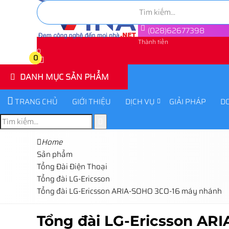
(028)62677398
Thành tiền
0
0
DANH MỤC SẢN PHẨM
TRANG CHỦ
GIỚI THIỆU
DỊCH VỤ
GIẢI PHÁP
D
Home
Sản phẩm
Tổng Đài Điện Thoại
Tổng đài LG-Ericsson
Tổng đài LG-Ericsson ARIA-SOHO 3CO-16 máy nhánh
Tổng đài LG-Ericsson AR