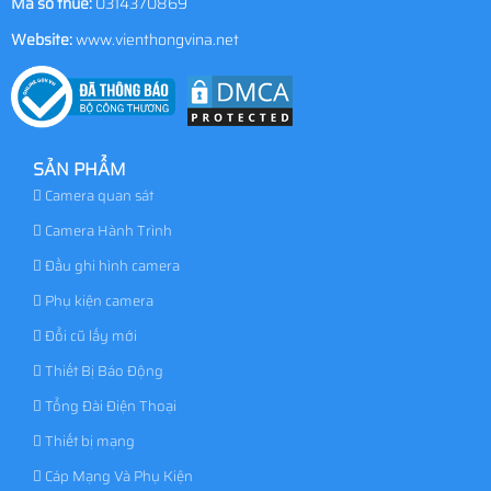
Mã số thuế:
0314370869
Website:
www.vienthongvina.net
SẢN PHẨM
Camera quan sát
Camera Hành Trình
Đầu ghi hình camera
Phụ kiện camera
Đổi cũ lấy mới
Thiết Bị Báo Động
Tổng Đài Điện Thoại
Thiết bị mạng
Cáp Mạng Và Phụ Kiện