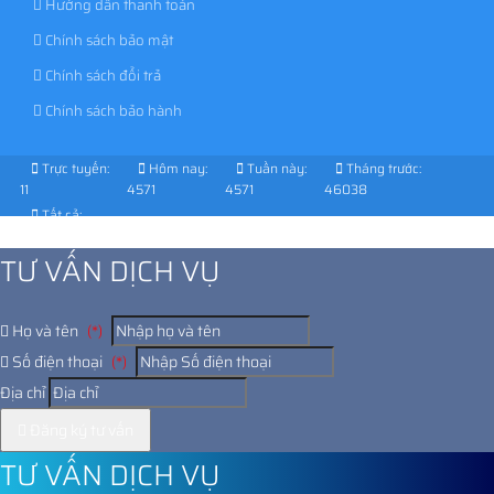
Hướng dẫn thanh toán
Chính sách bảo mật
Chính sách đổi trả
Chính sách bảo hành
Trực tuyến:
Hôm nay:
Tuần này:
Tháng trước:
11
4571
4571
46038
Tất cả:
1037078
TƯ VẤN DỊCH VỤ
Họ và tên
(*)
Số điện thoại
(*)
Địa chỉ
Đăng ký tư vấn
TƯ VẤN DỊCH VỤ