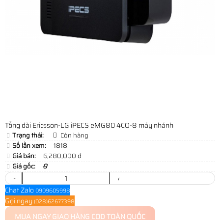
Tổng đài Ericsson-LG iPECS eMG80 4CO-8 máy nhánh
Trạng thái:
Còn hàng
Số lần xem:
1818
Giá bán:
6,280,000 đ
Giá gốc:
0
-
+
Chat Zalo
0909605998
Gọi ngay
(028)62677398
MUA NGAY
GIAO HÀNG COD TOÀN QUỐC