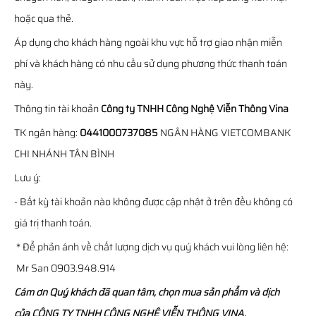
hoặc qua thẻ.
Áp dụng cho khách hàng ngoài khu vực hỗ trợ giao nhận miễn
phí và khách hàng có nhu cầu sử dụng phương thức thanh toán
này.
Thông tin tài khoản
Công ty TNHH Công Nghệ Viễn Thông Vina
TK ngân hàng:
0441000737085
NGÂN HÀNG VIETCOMBANK
CHI NHÁNH TÂN BÌNH
Lưu ý:
- Bất kỳ tài khoản nào không được cập nhật ở trên đều không có
giá trị thanh toán.
* Để phản ánh về chất lượng dịch vụ quý khách vui lòng liên hệ:
Mr San 0903.948.914
Cám ơn Quý khách đã quan tâm, chọn mua sản phẩm và dịch
của CÔNG TY TNHH CÔNG NGHỆ VIỄN THÔNG VINA.