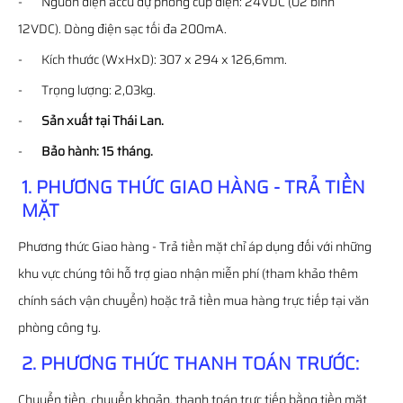
- Nguồn điện accu dự phòng cúp điện: 24VDC (02 bình
12VDC). Dòng điện sạc tối đa 200mA.
- Kích thước (WxHxD): 307 x 294 x 126,6mm.
- Trọng lượng: 2,03kg.
-
Sản xuất tại Thái Lan.
-
Bảo hành: 15 tháng.
1. PHƯƠNG THỨC GIAO HÀNG - TRẢ TIỀN
MẶT
Phương thức Giao hàng - Trả tiền mặt chỉ áp dụng đối với những
khu vực chúng tôi hỗ trợ giao nhận miễn phí (tham khảo thêm
chính sách vận chuyển) hoặc trả tiền mua hàng trực tiếp tại văn
phòng công ty.
2. PHƯƠNG THỨC THANH TOÁN TRƯỚC:
Chuyển tiền, chuyển khoản, thanh toán trực tiếp bằng tiền mặt