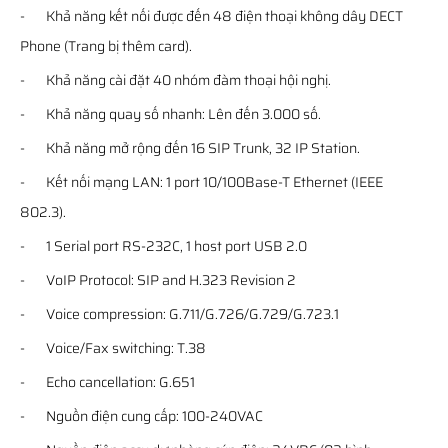
- Khả năng kết nối được đến 48 điện thoại không dây DECT
Phone (Trang bị thêm card).
- Khả năng cài đặt 40 nhóm đàm thoại hội nghị.
- Khả năng quay số nhanh: Lên đến 3.000 số.
- Khả năng mở rộng đến 16 SIP Trunk, 32 IP Station.
- Kết nối mạng LAN: 1 port 10/100Base-T Ethernet (IEEE
802.3).
- 1 Serial port RS-232C, 1 host port USB 2.0
- VoIP Protocol: SIP and H.323 Revision 2
- Voice compression: G.711/G.726/G.729/G.723.1
- Voice/Fax switching: T.38
- Echo cancellation: G.651
- Nguồn điện cung cấp: 100-240VAC