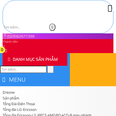
(028)62677398
Thành tiền
0
0
DANH MỤC SẢN PHẨM
MENU
Home
Sản phẩm
Tổng Đài Điện Thoại
Tổng đài LG-Ericsson
Tổng đài Ericsson-LG iPECS eMG80 4CO-8 máy nhánh