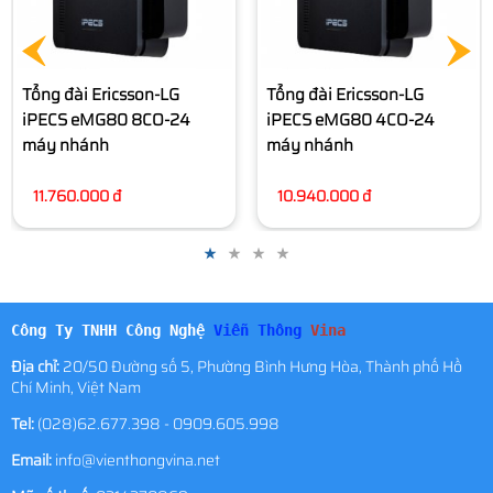
Tổng đài Ericsson-LG
Khung phụ tổng đài
iPECS eMG80 4CO-24
Ericsson-LG iPECS eMG80
máy nhánh
EKSU
10.940.000 đ
7.760.000 đ
Công Ty TNHH Công Nghệ
Viễn Thông
Vina
Địa chỉ:
20/50 Đường số 5, Phường Bình Hưng Hòa, Thành phố Hồ
Chí Minh, Việt Nam
Tel:
(028)62.677.398 - 0909.605.998
Email:
info@vienthongvina.net