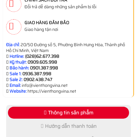
CHÍNH SÁCH ĐỔI TRẢ
Đổi trả dễ dàng những sản phẩm bị lỗi
GIAO HÀNG ĐẢM BẢO
Giao hàng tận nơi
Địa chỉ:
20/50 Đường số 5, Phường Bình Hưng Hòa, Thành phố
Hồ Chí Minh, Việt Nam
Hotline:
(028)62.677.398
Kỹ thuật:
0909.605.998
Bảo hành:
0901.387.998
Sale 1:
0936.387.998
Sale 2:
0902.438.747
Email:
info@vienthongvina.net
Website:
https://vienthongvina.net
Thông tin sản phẩm
Hướng dẫn thanh toán