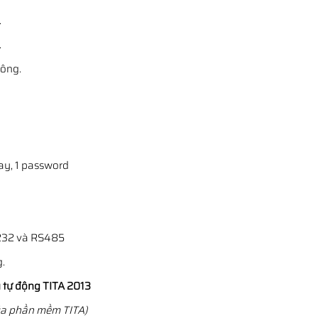
.
.
ông.
ay, 1 password
S232 và RS485
g.
u tự động TITA 2013
của phần mềm TITA)