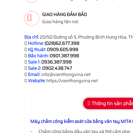
GIAO HÀNG ĐẢM BẢO
Giao hàng tận nơi
Địa chỉ:
20/50 Đường số 5, Phường Bình Hưng Hòa, Th
Hotline:
(028)62.677.398
Kỹ thuật:
0909.605.998
Bảo hành:
0901.387.998
Sale 1:
0936.387.998
Sale 2:
0902.438.747
Email:
info@vienthongvina.net
Website:
https://vienthongvina.net
Thông tin sản ph
Máy chấm công kiểm soát cửa bằng vân tay MITA
– Chấm công bằng dấu vân tay và thẻ cảm ứng.