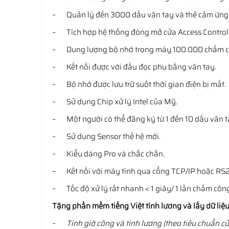
– Quản lý đến 3000 dấu vân tay và thẻ cảm ứng
– Tích hợp hệ thống đóng mở cửa Access Control
– Dung lượng bộ nhớ trong máy 100.000 chấm c
– Kết nối được với đầu đọc phụ bằng vân tay.
– Bộ nhớ được lưu trữ suốt thời gian điện bị mất.
– Sử dụng Chip xử lý Intel của Mỹ.
– Một người có thể đăng ký từ 1 đến 10 dấu vân t
– Sử dụng Sensor thế hệ mới.
– Kiểu dáng Pro và chắc chắn.
– Kết nối với máy tính qua cổng TCP/IP hoặc R
– Tốc độ xử lý rất nhanh < 1 giây/ 1 lần chấm côn
Tặng phần mềm tiếng Việt tính lương và lấy dữ liệ
–
Tính giờ công và tính lương (theo tiêu chuẩn 