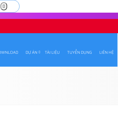
OWNLOAD
DỰ ÁN
TÀI LIỆU
TUYỂN DỤNG
LIÊN HỆ