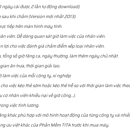
1 ngày cài được 2 lần tự động download).
sau khi chấm (Version mới nhất 2013).
rực tiếp trên màn hình máy tính.
hân viên. Dễ dàng quan sát giờ làm việc của nhân viên.
n lợi cho việc đánh giá chấm điểm xếp loại nhân viên.
h, tổng số giờ tăng ca, ngày thường, làm thêm ngày chủ nhật.
ian ăn trưa, thời gian giải lao.
 làm việc của mỗi công ty, xí nghiệp
cho việc kéo thẻ sớm hoặc kéo thẻ trễ so với thời gian làm việc theo
ếu có nhân viên khiếu nại về giờ công…).
ong việc tính lương.
ăng khác phù hợp với mô hình hoạt động của từng công ty và nhiều
ng ưu việt khác của Phần Mềm TITA trước khi mua máy.