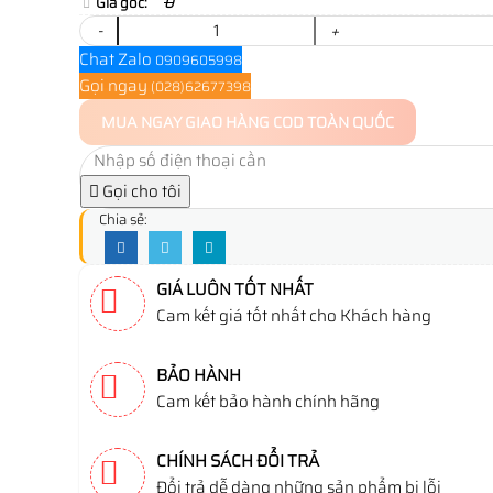
Giá gốc:
0
-
+
Chat Zalo
0909605998
Gọi ngay
(028)62677398
MUA NGAY
GIAO HÀNG COD TOÀN QUỐC
Gọi cho tôi
Chia sẻ:
GIÁ LUÔN TỐT NHẤT
Cam kết giá tốt nhất cho Khách hàng
BẢO HÀNH
Cam kết bảo hành chính hãng
CHÍNH SÁCH ĐỔI TRẢ
Đổi trả dễ dàng những sản phẩm bị lỗi