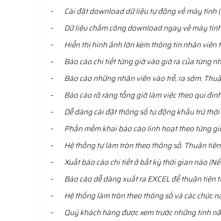
–
Cài đặt download dữ liệu tự động về máy tính (
–
Dữ liệu chấm công download ngay về máy tính 
–
Hiển thị hình ảnh lớn kèm thông tin nhân viên t
–
Báo cáo chi tiết từng giờ vào giờ ra của từng n
–
Báo cáo những nhân viên vào trễ, ra sớm. Thuậ
–
Báo cáo rõ ràng tổng giờ làm việc theo qui địn
–
Dễ dàng cài đặt thông số tự động khấu trừ thời g
–
Phần mềm khai báo cáo linh hoạt theo từng giờ
–
Hệ thống tự làm tròn theo thông số. Thuận tiện 
–
Xuất báo cáo chi tiết ở bất kỳ thời gian nào (N
–
Báo cáo dễ dàng xuất ra EXCEL để thuận tiện tr
–
Hệ thống làm tròn theo thông số và các chức n
–
Quý khách hàng được xem trước những tính nă