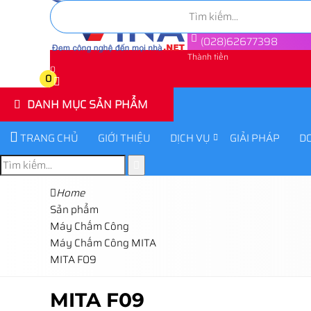
(028)62677398
Thành tiền
0
0
DANH MỤC SẢN PHẨM
TRANG CHỦ
GIỚI THIỆU
DỊCH VỤ
GIẢI PHÁP
D
Home
Sản phẩm
Máy Chấm Công
Máy Chấm Công MITA
MITA F09
MITA F09