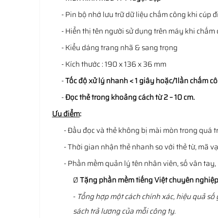
- Pin bộ nhớ lưu trữ dữ liệu chấm công khi cúp đ
- Hiển thị tên người sử dụng trên máy khi chấm 
- Kiểu dáng trang nhã & sang trọng
- Kích thước : 190 x 136 x 36 mm
-
Tốc độ xử lý nhanh < 1 giây hoặc/1lần chấm cô
-
Đọc thẻ trong khoảng cách từ 2 – 10 cm.
Ưu điểm
:
- Đầu đọc và thẻ không bị mài mòn trong quá tr
- Thời gian nhận thẻ nhanh so với thẻ từ, mã vạ
- Phần mềm quản lý tên nhân viên, số vân tay, g
Ø
Tặng phần mềm tiếng Việt chuyên nghiệp
-
Tổng hợp một cách chính xác, hiệu quả số g
sách trả lương của mỗi công ty.