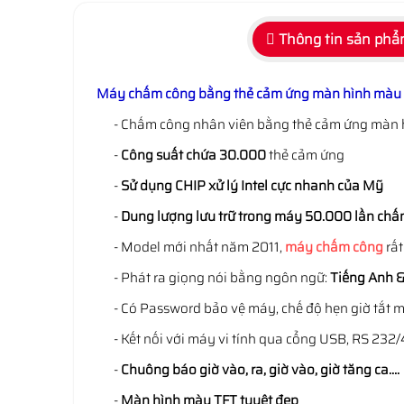
Thông tin sản ph
Máy chấm công bằng thẻ cảm ứng màn hình mà
- Chấm công nhân viên bằng thẻ cảm ứng màn 
-
Công suất chứa 30.000
thẻ cảm ứng
-
Sử dụng CHIP xử lý Intel cực nhanh của Mỹ
-
Dung lượng lưu trữ trong máy 50.000 lần chấ
- Model mới nhất năm 2011,
máy chấm công
rấ
- Phát ra giọng nói bằng ngôn ngữ:
Tiếng Anh &
- Có Password bảo vệ máy, chế độ hẹn giờ tắt 
- Kết nối với máy vi tính qua cổng USB, RS 232
-
Chuông báo giờ vào, ra, giờ vào, giờ tăng ca….
-
Màn hình màu TFT tuyệt đẹp