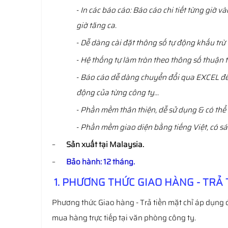
-
In các báo cáo: Báo cáo chi tiết từng giờ v
giờ tăng ca.
-
Dễ dàng cài đặt thông số tự động khấu trừ th
-
Hệ thống tự làm tròn theo thông số thuận ti
-
Báo cáo dễ dàng chuyển đổi qua EXCEL để t
động của từng công ty…
-
Phần mềm thân thiện, dễ sử dụng & có thể 
-
Phần mềm giao diện bằng tiếng Việt, có sá
–
Sản xuất tại Malaysia.
–
Bảo hành: 12 tháng.
1. PHƯƠNG THỨC GIAO HÀNG - TRẢ 
Phương thức Giao hàng - Trả tiền mặt chỉ áp dụng 
mua hàng trực tiếp tại văn phòng công ty.