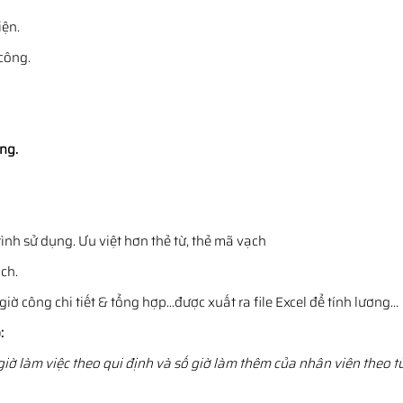
iện.
công.
ng.
ình sử dụng. Ưu việt hơn thẻ từ, thẻ mã vạch
ch.
iờ công chi tiết & tổng hợp…được xuất ra file Excel để tính lương…
:
iờ làm việc theo qui định và số giờ làm thêm của nhân viên theo t