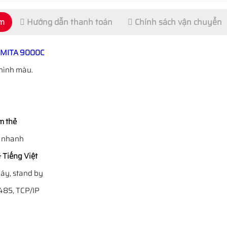
ẩm
Hướng dẫn thanh toán
Chính sách vận chuyển
u MITA 9000C
hình màu.
m thẻ
t nhanh
 Tiếng Việt
máy, stand by
/485, TCP/IP