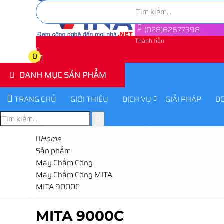
(028)62677398
Thành tiền
0
0
DANH MỤC SẢN PHẨM
TRANG CHỦ
GIỚI THIỆU
DỊCH VỤ
GIẢI PHÁP
D
Home
Sản phẩm
Máy Chấm Công
Máy Chấm Công MITA
MITA 9000C
MITA 9000C