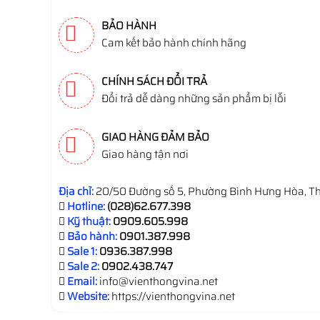
BẢO HÀNH
Cam kết bảo hành chính hãng
CHÍNH SÁCH ĐỔI TRẢ
Đổi trả dễ dàng những sản phẩm bị lỗi
GIAO HÀNG ĐẢM BẢO
Giao hàng tận nơi
Địa chỉ:
20/50 Đường số 5, Phường Bình Hưng Hòa, Th
Hotline:
(028)62.677.398
Kỹ thuật:
0909.605.998
Bảo hành:
0901.387.998
Sale 1:
0936.387.998
Sale 2:
0902.438.747
Email:
info@vienthongvina.net
Website:
https://vienthongvina.net