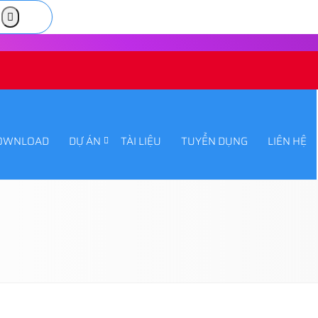
OWNLOAD
DỰ ÁN
TÀI LIỆU
TUYỂN DỤNG
LIÊN HỆ