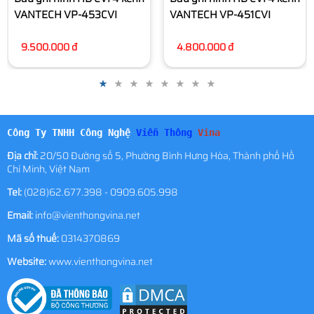
VANTECH VP-451CVI
4.800.000 đ
Công Ty TNHH Công Nghệ
Viễn Thông
Vina
Địa chỉ:
20/50 Đường số 5, Phường Bình Hưng Hòa, Thành phố Hồ
Chí Minh, Việt Nam
Tel:
(028)62.677.398 - 0909.605.998
Email:
info@vienthongvina.net
Mã số thuế:
0314370869
Website:
www.vienthongvina.net