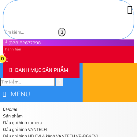
(028)62677398
Thành tiền
0
0
DANH MỤC SẢN PHẨM
MENU
Home
Sản phẩm
Đầu ghi hình camera
Đầu ghi hình VANTECH
Đầu ghi hình HD CVI 4 kênh VANTECH VP-864CVI