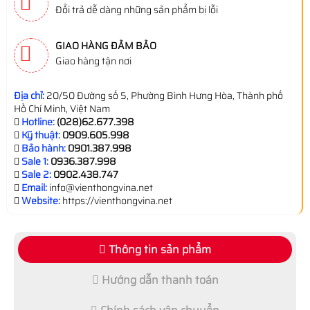
Đổi trả dễ dàng những sản phẩm bị lỗi
GIAO HÀNG ĐẢM BẢO
Giao hàng tận nơi
Địa chỉ:
20/50 Đường số 5, Phường Bình Hưng Hòa, Thành phố
Hồ Chí Minh, Việt Nam
Hotline:
(028)62.677.398
Kỹ thuật:
0909.605.998
Bảo hành:
0901.387.998
Sale 1:
0936.387.998
Sale 2:
0902.438.747
Email:
info@vienthongvina.net
Website:
https://vienthongvina.net
Thông tin sản phẩm
Hướng dẫn thanh toán