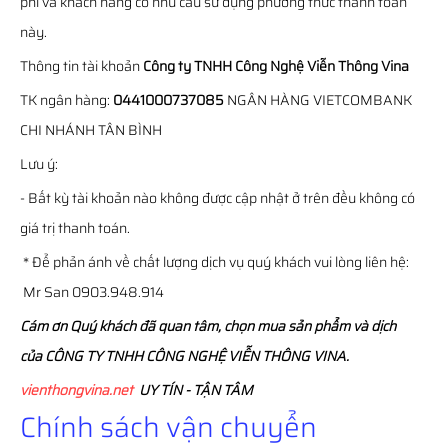
phí và khách hàng có nhu cầu sử dụng phương thức thanh toán
này.
Thông tin tài khoản
Công ty TNHH Công Nghệ Viễn Thông Vina
TK ngân hàng:
0441000737085
NGÂN HÀNG VIETCOMBANK
CHI NHÁNH TÂN BÌNH
Lưu ý:
- Bất kỳ tài khoản nào không được cập nhật ở trên đều không có
giá trị thanh toán.
* Để phản ánh về chất lượng dịch vụ quý khách vui lòng liên hệ:
Mr San 0903.948.914
Cám ơn Quý khách đã quan tâm, chọn mua sản phẩm và dịch
của CÔNG TY TNHH CÔNG NGHỆ VIỄN THÔNG VINA.
vienthongvina.net
UY TÍN - TẬN TÂM
Chính sách vận chuyển