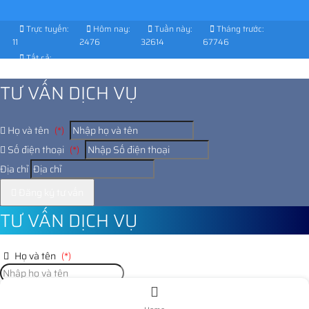
Trực tuyến:
Hôm nay:
Tuần này:
Tháng trước:
11
2476
32614
67746
Tất cả:
1029627
TƯ VẤN DỊCH VỤ
Họ và tên
(*)
Số điện thoại
(*)
Địa chỉ
Đăng ký tư vấn
TƯ VẤN DỊCH VỤ
Họ và tên
(*)
Số điện thoại
(*)