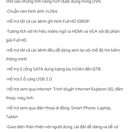
nhờ vào những tính năng P2P được dùng trong DVR.
-Chuẩn nén hình ảnh: H.264
-Hỗ trợ tất cả các kênh ghi hình Full HD 1080P.
-Tương tích với tín hiệu Video ngõ ra HDMI và VGA với độ phân
giải Full HD.
-Hỗ trợ tất cả các kênh đều dễ dàng xem lại với chế độ tìm kiếm
thông minh.
-Hỗ trợ 2 cổng SATA dung lượng lưu trữ lên đến 6TB.
-Hỗ trợ 2 ổ cứng USB 2.0
-Hỗ trợ xem qua internet: Trình duyệt Internet Explorer (IE), điện
thoại, máy tính.
-Hỗ trợ xem qua điện thoại di động: Smart Phone, Laptop,
Tablet.
-Giao diện thân thiện với người dùng, cài đặt dễ dàng và dễ sử