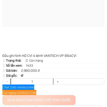
Đầu ghi hình HD CVI 4 kênh VANTECH VP-864CVI
Trạng thái:
Còn hàng
Số lần xem:
1433
Giá bán:
2,980,000 đ
Giá gốc:
0
-
+
Chat Zalo
0909605998
Gọi ngay
(028)62677398
MUA NGAY
GIAO HÀNG COD TOÀN QUỐC