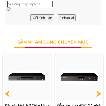
Gửi bình luận
nhập lại
SẢN PHẨM CÙNG CHUYÊN MỤC
Đầu ghi hình AHD 4 kênh
VANTECH VP-463AHD
3.980.000 đ
Đầu ghi hình HD CVI 4 kênh