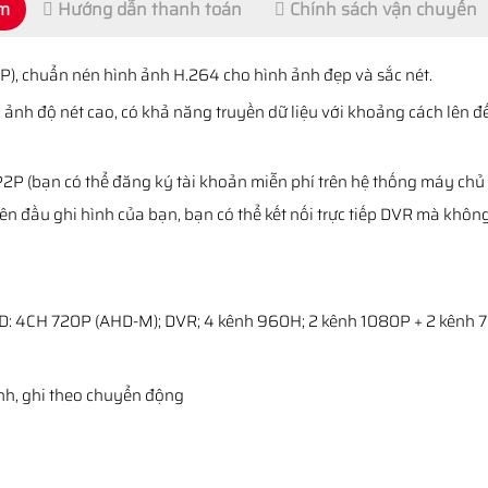
ẩm
Hướng dẫn thanh toán
Chính sách vận chuyển
), chuẩn nén hình ảnh H.264 cho hình ảnh đẹp và sắc nét.
 ảnh độ nét cao, có khả năng truyền dữ liệu với khoảng cách lên 
2P (bạn có thể đăng ký tài khoản miễn phí trên hệ thống máy chủ 
n đầu ghi hình của bạn, bạn có thể kết nối trực tiếp DVR mà không 
AHD: 4CH 720P (AHD-M); DVR; 4 kênh 960H; 2 kênh 1080P + 2 kênh 
rình, ghi theo chuyển động