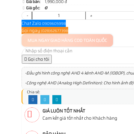
Giá bán:
1,990,000 đ
Giá gốc:
0
-
+
Chat Zalo
0909605998
Gọi ngay
(028)62677398
MUA NGAY
GIAO HÀNG COD TOÀN QUỐC
Gọi cho tôi
-Đầu ghi hình công nghệ AHD 4 kênh AHD-M (1080P), chuẩn
-Công nghệ AHD (Analog High Definition): Cho hình ảnh độ 
Chia sẻ:
GIÁ LUÔN TỐT NHẤT
Cam kết giá tốt nhất cho Khách hàng