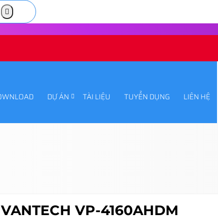
OWNLOAD
DỰ ÁN
TÀI LIỆU
TUYỂN DỤNG
LIÊN HỆ
nh VANTECH VP-4160AHDM