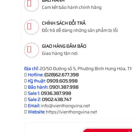
BẢO HÀNH
Cam kết bảo hành chính hãng
CHÍNH SÁCH ĐỔI TRẢ
Đổi trả dễ dàng những sản phẩm bị lỗi
GIAO HÀNG ĐẢM BẢO
Giao hàng tận nơi
Địa chỉ:
20/50 Đường số 5, Phường Bình Hưng Hòa, Th
Hotline:
(028)62.677.398
Kỹ thuật:
0909.605.998
Bảo hành:
0901.387.998
Sale 1:
0936.387.998
Sale 2:
0902.438.747
Email:
info@vienthongvina.net
Website:
https://vienthongvina.net