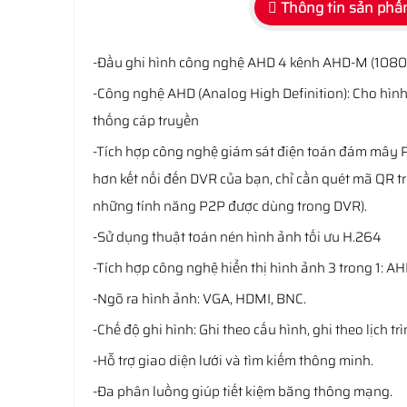
Thông tin sản ph
-Đầu ghi hình công nghệ AHD 4 kênh AHD-M (1080P
-Công nghệ AHD (Analog High Definition): Cho hình
thống cáp truyền
-Tích hợp công nghệ giám sát điện toán đám mây P
hơn kết nối đến DVR của bạn, chỉ cần quét mã QR trê
những tính năng P2P được dùng trong DVR).
-Sử dụng thuật toán nén hình ảnh tối ưu H.264
-Tích hợp công nghệ hiển thị hình ảnh 3 trong 1: 
-Ngõ ra hình ảnh: VGA, HDMI, BNC.
-Chế độ ghi hình: Ghi theo cấu hình, ghi theo lịch t
-Hỗ trợ giao diện lưới và tìm kiếm thông minh.
-Đa phân luồng giúp tiết kiệm băng thông mạng.