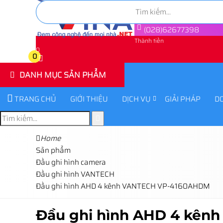
(028)62677398
Thành tiền
0
0
DANH MỤC SẢN PHẨM
TRANG CHỦ
GIỚI THIỆU
DỊCH VỤ
GIẢI PHÁP
D
Home
Sản phẩm
Đầu ghi hình camera
Đầu ghi hình VANTECH
Đầu ghi hình AHD 4 kênh VANTECH VP-4160AHDM
Đầu ghi hình AHD 4 kê