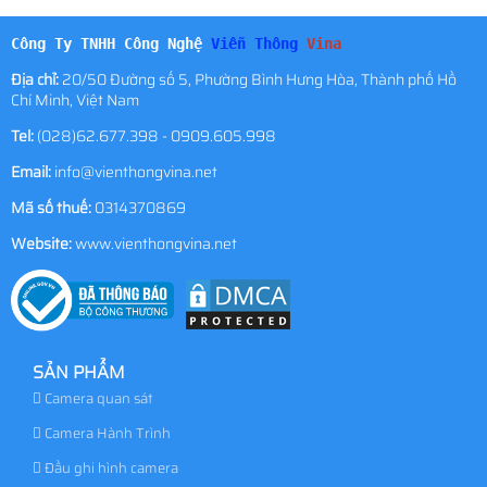
Công Ty TNHH Công Nghệ
Viễn Thông
Vina
Địa chỉ:
20/50 Đường số 5, Phường Bình Hưng Hòa, Thành phố Hồ
Chí Minh, Việt Nam
Tel:
(028)62.677.398 - 0909.605.998
Email:
info@vienthongvina.net
Mã số thuế:
0314370869
Website:
www.vienthongvina.net
SẢN PHẨM
Camera quan sát
Camera Hành Trình
Đầu ghi hình camera