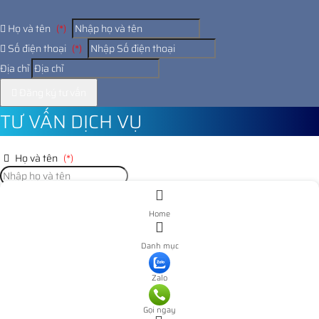
Họ và tên
(*)
Số điện thoại
(*)
Địa chỉ
Đăng ký tư vấn
TƯ VẤN DỊCH VỤ
Họ và tên
(*)
Số điện thoại
(*)
Home
Địa chỉ
Danh mục
Đăng ký tư vấn
Zalo
Nooijd ung o day
Gọi ngay