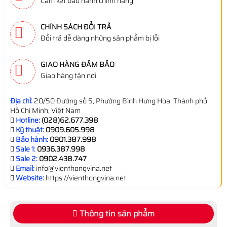
Cam kết bảo hành chính hãng
CHÍNH SÁCH ĐỔI TRẢ
Đổi trả dễ dàng những sản phẩm bị lỗi
GIAO HÀNG ĐẢM BẢO
Giao hàng tận nơi
Địa chỉ:
20/50 Đường số 5, Phường Bình Hưng Hòa, Thành phố
Hồ Chí Minh, Việt Nam
Hotline:
(028)62.677.398
Kỹ thuật:
0909.605.998
Bảo hành:
0901.387.998
Sale 1:
0936.387.998
Sale 2:
0902.438.747
Email:
info@vienthongvina.net
Website:
https://vienthongvina.net
Thông tin sản phẩm