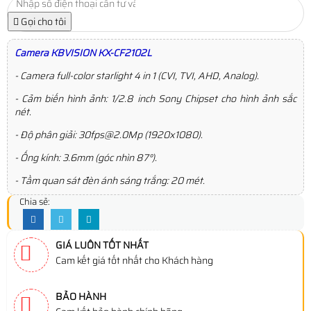
Gọi cho tôi
Camera KBVISION KX-CF2102L
- Camera full-color starlight 4 in 1 (CVI, TVI, AHD, Analog).
- Cảm biến hình ảnh: 1/2.8 inch Sony Chipset cho hình ảnh sắc
nét.
- Độ phân giải: 30fps@2.0Mp (1920x1080).
- Ống kính: 3.6mm (góc nhìn 87°).
- Tầm quan sát đèn ánh sáng trắng: 20 mét.
Chia sẻ:
GIÁ LUÔN TỐT NHẤT
Cam kết giá tốt nhất cho Khách hàng
BẢO HÀNH