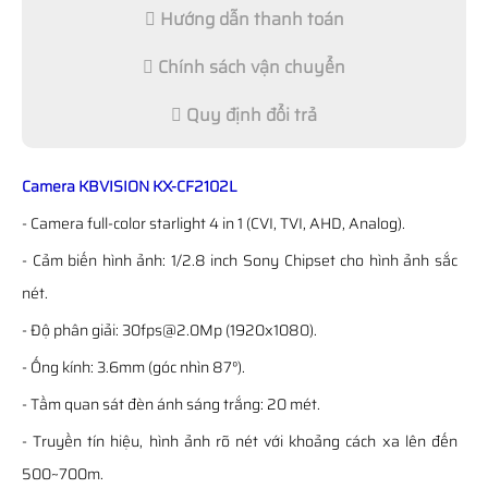
Hướng dẫn thanh toán
Chính sách vận chuyển
Quy định đổi trả
Camera KBVISION KX-CF2102L
- Camera full-color starlight 4 in 1 (CVI, TVI, AHD, Analog).
- Cảm biến hình ảnh: 1/2.8 inch Sony Chipset cho hình ảnh sắc
nét.
- Độ phân giải: 30fps@2.0Mp (1920x1080).
- Ống kính: 3.6mm (góc nhìn 87°).
- Tầm quan sát đèn ánh sáng trắng: 20 mét.
- Truyền tín hiệu, hình ảnh rõ nét với khoảng cách xa lên đến
500~700m.