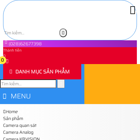
(028)62677398
Thành tiền
0
0
DANH MỤC SẢN PHẨM
MENU
Home
Sản phẩm
Camera quan sát
Camera Analog
Camera KBVISION