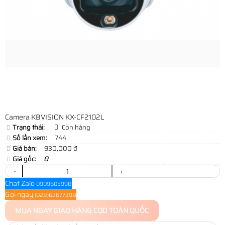
Camera KBVISION KX-CF2102L
Trạng thái:
Còn hàng
Số lần xem:
744
Giá bán:
930,000 đ
Giá gốc:
0
-
+
Chat Zalo
0909605998
Gọi ngay
(028)62677398
MUA NGAY
GIAO HÀNG COD TOÀN QUỐC