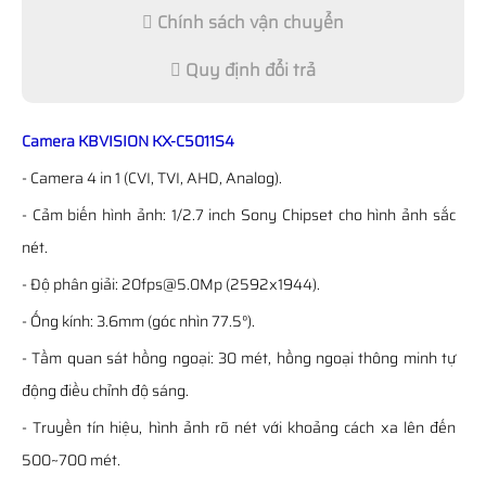
Chính sách vận chuyển
Quy định đổi trả
Camera KBVISION KX-C5011S4
- Camera 4 in 1 (CVI, TVI, AHD, Analog).
- Cảm biến hình ảnh: 1/2.7 inch Sony Chipset cho hình ảnh sắc
nét.
- Độ phân giải: 20fps@5.0Mp (2592x1944).
- Ống kính: 3.6mm (góc nhìn 77.5°).
- Tầm quan sát hồng ngoại: 30 mét, hồng ngoại thông minh tự
động điều chỉnh độ sáng.
- Truyền tín hiệu, hình ảnh rõ nét với khoảng cách xa lên đến
500~700 mét.