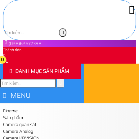
(028)62677398
Thành tiền
0
0
DANH MỤC SẢN PHẨM
MENU
Home
Sản phẩm
Camera quan sát
Camera Analog
Camera KBVISION