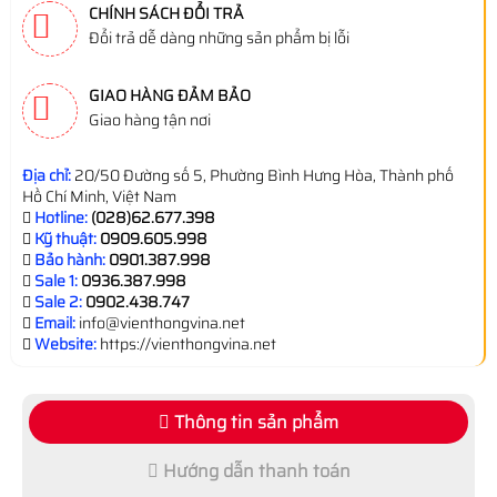
CHÍNH SÁCH ĐỔI TRẢ
Đổi trả dễ dàng những sản phẩm bị lỗi
GIAO HÀNG ĐẢM BẢO
Giao hàng tận nơi
Địa chỉ:
20/50 Đường số 5, Phường Bình Hưng Hòa, Thành phố
Hồ Chí Minh, Việt Nam
Hotline:
(028)62.677.398
Kỹ thuật:
0909.605.998
Bảo hành:
0901.387.998
Sale 1:
0936.387.998
Sale 2:
0902.438.747
Email:
info@vienthongvina.net
Website:
https://vienthongvina.net
Thông tin sản phẩm
Hướng dẫn thanh toán