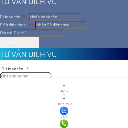
TƯ VẤN DỊCH VỤ
Họ và tên
(*)
Số điện thoại
(*)
Địa chỉ
Đăng ký tư vấn
TƯ VẤN DỊCH VỤ
Họ và tên
(*)
Số điện thoại
(*)
Home
Địa chỉ
Danh mục
Đăng ký tư vấn
Zalo
Nooijd ung o day