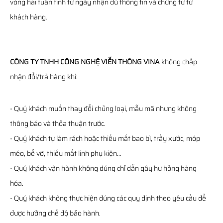
vòng hai tuần tính từ ngày nhận đủ thông tin và chứng từ từ
khách hàng.
CÔNG TY TNHH CÔNG NGHỆ VIỄN THÔNG VINA
không chấp
nhận đổi/trả hàng khi:
- Quý khách muốn thay đổi chủng loại, mẫu mã nhưng không
thông báo và thỏa thuận trước.
- Quý khách tự làm rách hoặc thiếu mất bao bì, trầy xước, móp
méo, bể vỡ, thiếu mất linh phụ kiện…
- Quý khách vận hành không đúng chỉ dẫn gây hư hỏng hàng
hóa.
- Quý khách không thực hiện đúng các quy định theo yêu cầu để
được hưởng chế độ bảo hành.