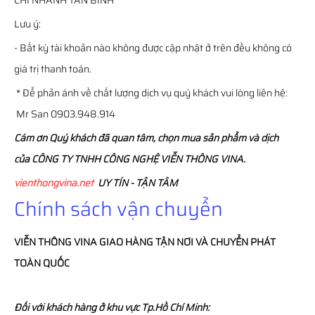
CHI NHÁNH TÂN BÌNH
Lưu ý:
- Bất kỳ tài khoản nào không được cập nhật ở trên đều không có
giá trị thanh toán.
* Để phản ánh về chất lượng dịch vụ quý khách vui lòng liên hệ:
Mr San 0903.948.914
Cám ơn Quý khách đã quan tâm, chọn mua sản phẩm và dịch
của CÔNG TY TNHH CÔNG NGHỆ VIỄN THÔNG VINA.
vienthongvina.net
UY TÍN - TẬN TÂM
Chính sách vận chuyển
VIỄN THÔNG
VINA
GIAO HÀNG TẬN NƠI VÀ CHUYỂN PHÁT
TOÀN QUỐC
Đối với khách hàng ở khu vực Tp.Hồ Chí Minh: