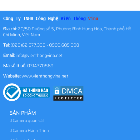
Công Ty TNHH Công Nghệ
Viễn Thông
Vina
Địa chỉ:
20/50 Đường số 5, Phường Bình Hưng Hòa, Thành phố Hồ
Chí Minh, Việt Nam
Tel:
(028)62.677.398 - 0909.605.998
Email:
info@vienthongvina.net
Mã số thuế:
0314370869
Website:
www.vienthongvina.net
SẢN PHẨM
Camera quan sát
Camera Hành Trình