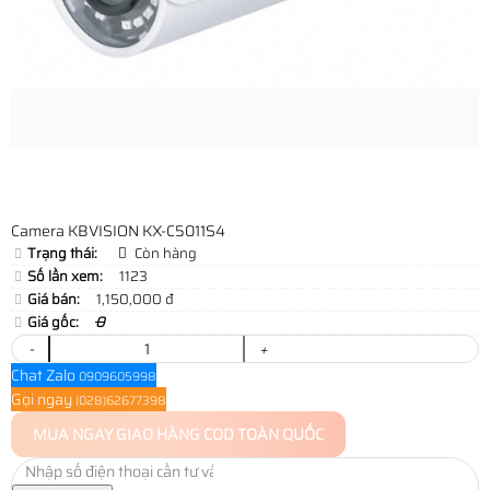
Camera KBVISION KX-C5011S4
Trạng thái:
Còn hàng
Số lần xem:
1123
Giá bán:
1,150,000 đ
Giá gốc:
0
-
+
Chat Zalo
0909605998
Gọi ngay
(028)62677398
MUA NGAY
GIAO HÀNG COD TOÀN QUỐC