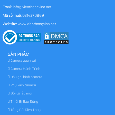
Email:
info@vienthongvina.net
Mã số thuế:
0314370869
Website:
www.vienthongvina.net
SẢN PHẨM
Camera quan sát
Camera Hành Trình
Đầu ghi hình camera
Phụ kiện camera
Đổi cũ lấy mới
Thiết Bị Báo Động
Tổng Đài Điện Thoại