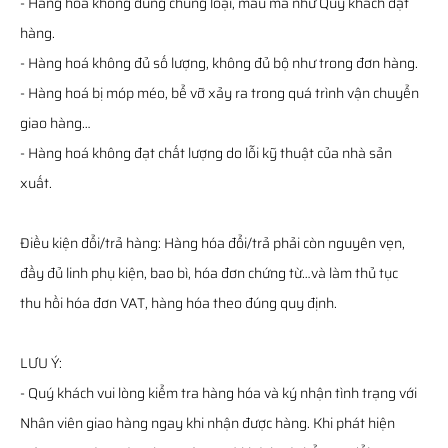
- Hàng hoá không đúng chủng loại, mẫu mã như Quý khách đặt
hàng.
- Hàng hoá không đủ số lượng, không đủ bộ như trong đơn hàng.
- Hàng hoá bị móp méo, bể vỡ xảy ra trong quá trình vận chuyển
giao hàng…
- Hàng hoá không đạt chất lượng do lỗi kỹ thuật của nhà sản
xuất.
Điều kiện đổi/trả hàng: Hàng hóa đổi/trả phải còn nguyên vẹn,
đầy đủ linh phụ kiện, bao bì, hóa đơn chứng từ…và làm thủ tục
thu hồi hóa đơn VAT, hàng hóa theo đúng quy định.
LƯU Ý:
- Quý khách vui lòng kiểm tra hàng hóa và ký nhận tình trạng với
Nhân viên giao hàng ngay khi nhận được hàng. Khi phát hiện