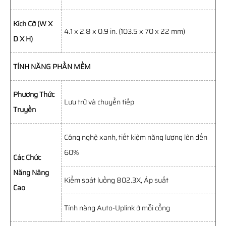
Kích Cỡ (W X
4.1 x 2.8 x 0.9 in. (103.5 x 70 x 22 mm)
D X H)
TÍNH NĂNG PHẦN MỀM
Phương Thức
Lưu trữ và chuyển tiếp
Truyền
Công nghệ xanh, tiết kiệm năng lượng lên đến
60%
Các Chức
Năng Nâng
Kiểm soát luồng 802.3X, Áp suất
Cao
Tính năng Auto-Uplink ở mỗi cổng