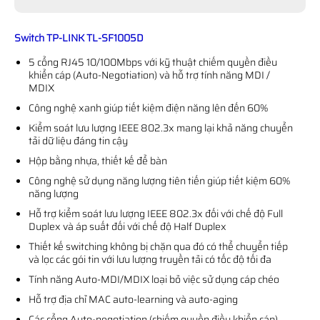
Switch TP-LINK TL-SF1005D
5 cổng RJ45 10/100Mbps với kỹ thuật chiếm quyền điều
khiển cáp (Auto-Negotiation) và hỗ trợ tính năng MDI /
MDIX
Công nghệ xanh giúp tiết kiệm điện năng lên đến 60%
Kiểm soát lưu lượng IEEE 802.3x mang lại khả năng chuyển
tải dữ liệu đáng tin cậy
Hộp bằng nhựa, thiết kế để bàn
Công nghệ sử dụng năng lượng tiên tiến giúp tiết kiệm 60%
năng lượng
Hỗ trợ kiểm soát lưu lượng IEEE 802.3x đối với chế độ Full
Duplex và áp suất đối với chế độ Half Duplex
Thiết kế switching không bị chặn qua đó có thể chuyển tiếp
và lọc các gói tin với lưu lượng truyền tải có tốc độ tối đa
Tính năng Auto-MDI/MDIX loại bỏ việc sử dụng cáp chéo
Hỗ trợ địa chỉ MAC auto-learning và auto-aging
Các cổng Auto-negotiation (chiếm quyền điều khiển cáp)