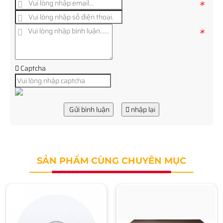
*
*
Captcha
Gửi bình luận
nhập lại
SẢN PHẨM CÙNG CHUYÊN MỤC
Switch TP-LINK TL-
SG1024DE