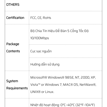
OTHERS
Certification
FCC, CE, RoHs
Bộ Chia Tín Hiệu Để Bàn 5 Cổng Tốc Độ
10/100Mbps
Package
Contents
Cục sạc nguồn
Hướng dẫn sử dụng
Microsoft® Windows® 98SE, NT, 2000, XP,
System
Vista™ or Windows 7, MAC® OS, NetWare®,
Requirements
UNIX® or Linux.
Nhiệt độ hoạt động: 0°C~40°C (32°F~104°F)