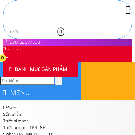
(028)62677398
Thành tiền
0
0
DANH MỤC SẢN PHẨM
MENU
Home
Sản phẩm
Thiết bị mạng
Thiết bị mạng TP-LINK
Switch TP-LINK TL-SF1005D