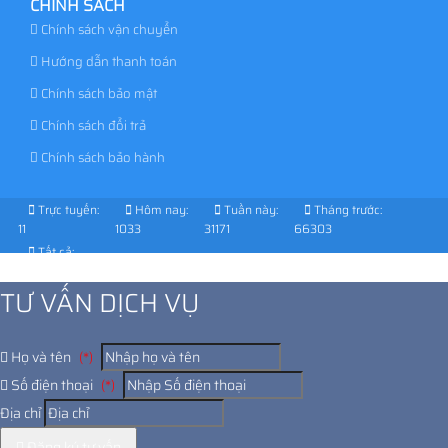
CHÍNH SÁCH
Chính sách vận chuyển
Hướng dẫn thanh toán
Chính sách bảo mật
Chính sách đổi trả
Chính sách bảo hành
Trực tuyến:
Hôm nay:
Tuần này:
Tháng trước:
11
1033
31171
66303
Tất cả:
1028184
TƯ VẤN DỊCH VỤ
Họ và tên
(*)
Số điện thoại
(*)
Địa chỉ
Đăng ký tư vấn