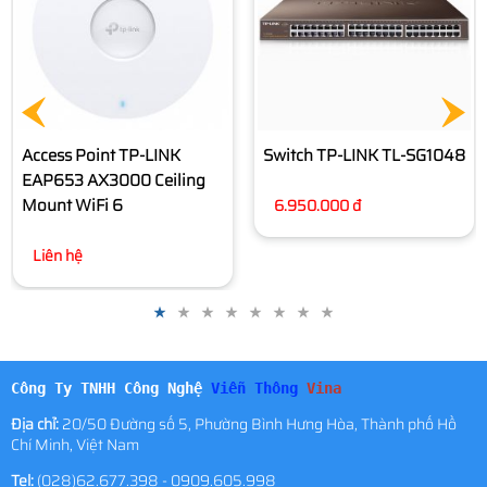
2.580.000 đ
Switch TP-LINK TL-SG1048
6.950.000 đ
Công Ty TNHH Công Nghệ
Viễn Thông
Vina
Địa chỉ:
20/50 Đường số 5, Phường Bình Hưng Hòa, Thành phố Hồ
Chí Minh, Việt Nam
Tel:
(028)62.677.398 - 0909.605.998