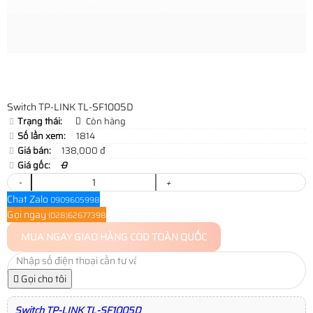
Switch TP-LINK TL-SF1005D
Trạng thái:
Còn hàng
Số lần xem:
1814
Giá bán:
138,000 đ
Giá gốc:
0
-
+
Chat Zalo
0909605998
Gọi ngay
(028)62677398
MUA NGAY
GIAO HÀNG COD TOÀN QUỐC
Gọi cho tôi
Switch TP-LINK TL-SF1005D