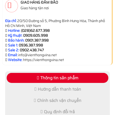
GIAO HÀNG ĐẢM BẢO
Giao hàng tận nơi
Địa chỉ:
20/50 Đường số 5, Phường Bình Hưng Hòa, Thành phố
Hồ Chí Minh, Việt Nam
Hotline:
(028)62.677.398
Kỹ thuật:
0909.605.998
Bảo hành:
0901.387.998
Sale 1:
0936.387.998
Sale 2:
0902.438.747
Email:
info@vienthongvina.net
Website:
https://vienthongvina.net
Thông tin sản phẩm
Hướng dẫn thanh toán
Chính sách vận chuyển
Quy định đổi trả