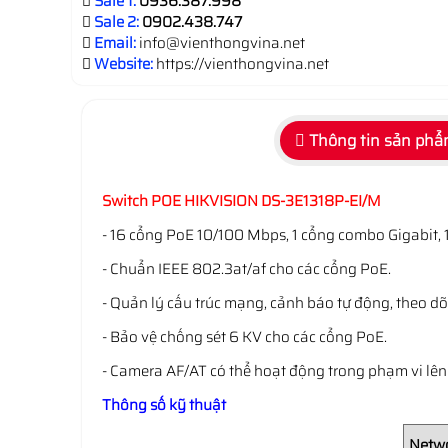
Sale 1:
0936.387.998
Sale 2:
0902.438.747
Email:
info@vienthongvina.net
Website:
https://vienthongvina.net
Thông tin sản ph
Switch POE HIKVISION DS-3E1318P-EI/M
- 16 cổng PoE 10/100 Mbps, 1 cổng combo Gigabit, 
- Chuẩn IEEE 802.3at/af cho các cổng PoE.
- Quản lý cấu trúc mạng, cảnh báo tự động, theo dõ
- Bảo vệ chống sét 6 KV cho các cổng PoE.
- Camera AF/AT có thể hoạt động trong phạm vi lê
Thông số kỹ thuật
Netwo