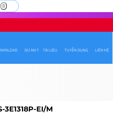
OWNLOAD
DỰ ÁN
TÀI LIỆU
TUYỂN DỤNG
LIÊN HỆ
-3E1318P-EI/M