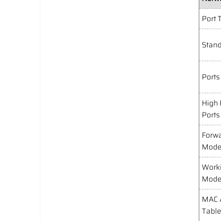
Port 
Stan
Ports
High 
Ports
Forw
Mod
Work
Mod
MAC 
Table