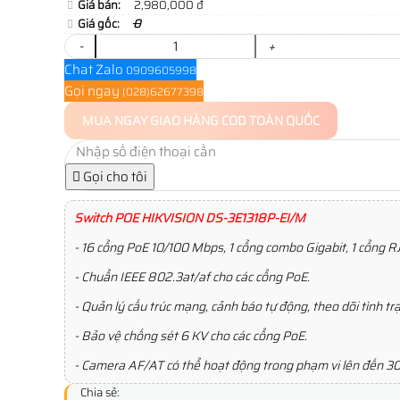
Giá bán:
2,980,000 đ
Giá gốc:
0
-
+
Chat Zalo
0909605998
Gọi ngay
(028)62677398
MUA NGAY
GIAO HÀNG COD TOÀN QUỐC
Gọi cho tôi
Switch POE HIKVISION DS-3E1318P-EI/M
- 16 cổng PoE 10/100 Mbps, 1 cổng combo Gigabit, 1 cổng R
- Chuẩn IEEE 802.3at/af cho các cổng PoE.
- Quản lý cấu trúc mạng, cảnh báo tự động, theo dõi tình t
- Bảo vệ chống sét 6 KV cho các cổng PoE.
- Camera AF/AT có thể hoạt động trong phạm vi lên đến 3
Chia sẻ: