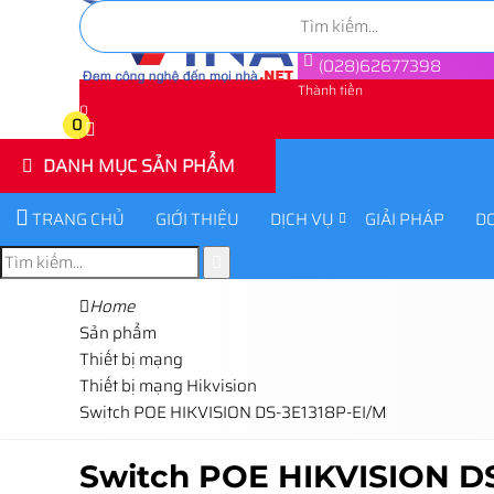
(028)62677398
Thành tiền
0
0
DANH MỤC SẢN PHẨM
TRANG CHỦ
GIỚI THIỆU
DỊCH VỤ
GIẢI PHÁP
D
Home
Sản phẩm
Thiết bị mạng
Thiết bị mạng Hikvision
Switch POE HIKVISION DS-3E1318P-EI/M
Switch POE HIKVISION DS