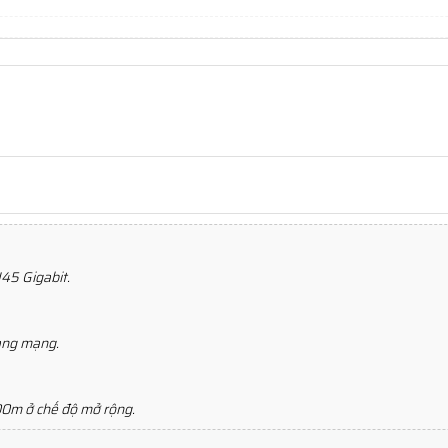
J45 Gigabit.
rạng mạng.
00m ở chế độ mở rộng.