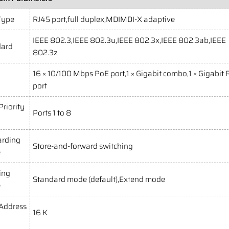
Type
RJ45 port,full duplex,MDIMDI-X adaptive
IEEE 802.3,IEEE 802.3u,IEEE 802.3x,IEEE 802.3ab,IEEE
dard
802.3z
16 × 10/100 Mbps PoE port,1 × Gigabit combo,1 × Gigabit 
port
Priority
Ports 1 to 8
arding
Store-and-forward switching
e
ing
Standard mode (default),Extend mode
e
Address
16 K