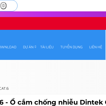
OWNLOAD
DỰ ÁN
TÀI LIỆU
TUYỂN DỤNG
LIÊN HỆ
 CAT.6
6 - Ổ cắm chống nhiễu Dintek 