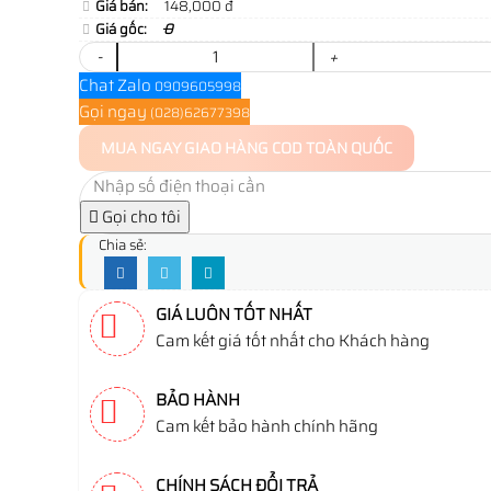
Giá bán:
148,000 đ
Giá gốc:
0
-
+
Chat Zalo
0909605998
Gọi ngay
(028)62677398
MUA NGAY
GIAO HÀNG COD TOÀN QUỐC
Gọi cho tôi
Chia sẻ:
GIÁ LUÔN TỐT NHẤT
Cam kết giá tốt nhất cho Khách hàng
BẢO HÀNH
Cam kết bảo hành chính hãng
CHÍNH SÁCH ĐỔI TRẢ