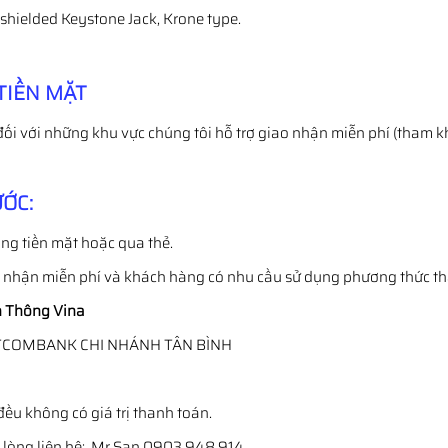
hielded Keystone Jack, Krone type.
TIỀN MẶT
đối với những khu vực chúng tôi hỗ trợ giao nhận miễn phí (tham k
ỚC:
ng tiền mặt hoặc qua thẻ.
o nhận miễn phí và khách hàng có nhu cầu sử dụng phương thức t
 Thông Vina
TCOMBANK CHI NHÁNH TÂN BÌNH
đều không có giá trị thanh toán.
i lòng liên hệ: Mr San 0903.948.914