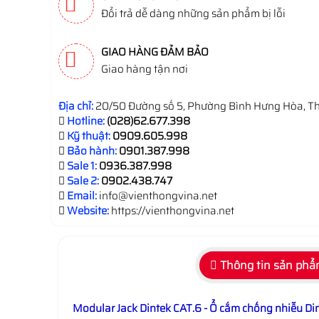
Đổi trả dễ dàng những sản phẩm bị lỗi
GIAO HÀNG ĐẢM BẢO
Giao hàng tận nơi
Địa chỉ:
20/50 Đường số 5, Phường Bình Hưng Hòa, Th
Hotline:
(028)62.677.398
Kỹ thuật:
0909.605.998
Bảo hành:
0901.387.998
Sale 1:
0936.387.998
Sale 2:
0902.438.747
Email:
info@vienthongvina.net
Website:
https://vienthongvina.net
Thông tin sản ph
Modular Jack Dintek CAT.6 - Ổ cắm chống nhiễu Di