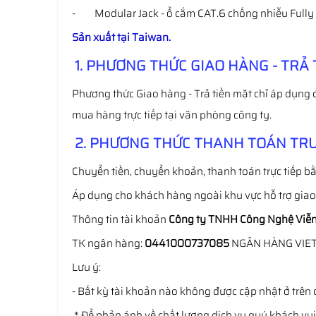
- Modular Jack - ổ cắm CAT.6 chống nhiễu Fully s
Sản xuất tại Taiwan.
1. PHƯƠNG THỨC GIAO HÀNG - TRẢ 
Phương thức Giao hàng - Trả tiền mặt chỉ áp dụng 
mua hàng trực tiếp tại văn phòng công ty.
2. PHƯƠNG THỨC THANH TOÁN TRƯ
Chuyển tiền, chuyển khoản, thanh toán trực tiếp bằ
Áp dụng cho khách hàng ngoài khu vực hỗ trợ gia
Thông tin tài khoản
Công ty TNHH Công Nghệ Viễn
TK ngân hàng:
0441000737085
NGÂN HÀNG VIE
Lưu ý:
- Bất kỳ tài khoản nào không được cập nhật ở trên 
* Để phản ánh về chất lượng dịch vụ quý khách vu