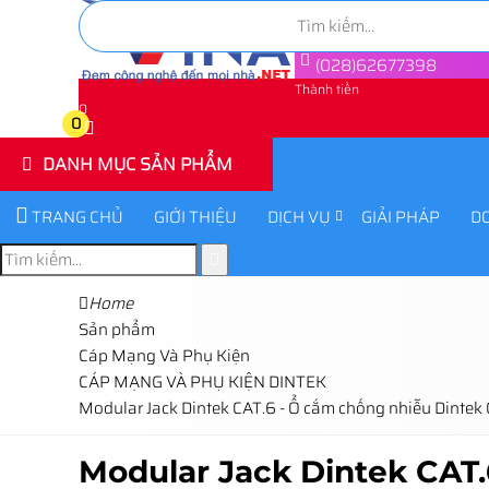
(028)62677398
Thành tiền
0
0
DANH MỤC SẢN PHẨM
TRANG CHỦ
GIỚI THIỆU
DỊCH VỤ
GIẢI PHÁP
D
Home
Sản phẩm
Cáp Mạng Và Phụ Kiện
CÁP MẠNG VÀ PHỤ KIỆN DINTEK
Modular Jack Dintek CAT.6 - Ổ cắm chống nhiễu Dintek
Modular Jack Dintek CAT.