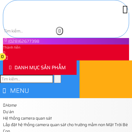
(028)62677398
Thành tiền
0
0
DANH MỤC SẢN PHẨM
MENU
Home
Dự án
Hệ thống camera quan sát
Lắp đặt hệ thống camera quan sát cho trường mầm non Mặt Trời Bé
Con