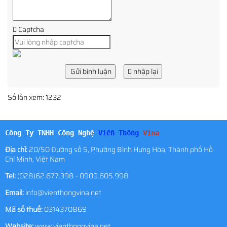
Captcha
Gửi bình luận
nhập lại
Số lần xem: 1232
Công Ty TNHH Công Nghệ
Viễn Thông
Vina
Địa chỉ:
20/50 Đường số 5, Phường Bình Hưng Hòa, Thành phố Hồ
Chí Minh, Việt Nam
Tel:
(028)62.677.398 - 0909.605.998
Email:
info@vienthongvina.net
Mã số thuế:
0314370869
Website:
www.vienthongvina.net