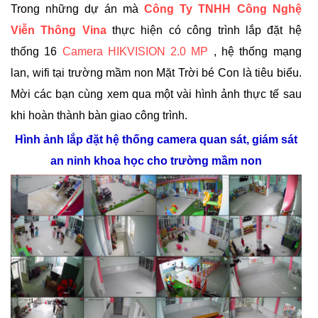
Trong những dự án mà
Công Ty TNHH Công Nghệ
Viễn Thông Vina
thực hiện có công trình lắp đặt hệ
thống 16
Camera HIKVISION
2.0 MP
, hệ thống mạng
lan, wifi tại trường mầm non Mặt Trời bé Con là tiêu biểu.
Mời các bạn cùng xem qua một vài hình ảnh thực tế sau
khi hoàn thành bàn giao công trình.
Hình ảnh lắp đặt hệ thống camera quan sát, giám sát
an ninh khoa học cho trường mầm non