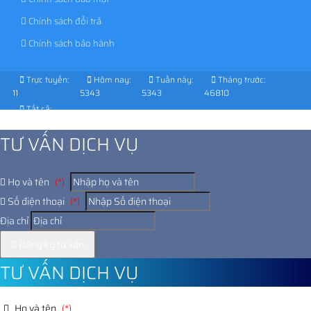
Chính sách đổi trả
Chính sách bảo hành
Trực tuyến:
Hôm nay:
Tuần này:
Tháng trước:
11
5343
5343
46810
Tất cả:
1037850
TƯ VẤN DỊCH VỤ
Họ và tên
(*)
Số điện thoại
(*)
Địa chỉ
Đăng ký tư vấn
TƯ VẤN DỊCH VỤ
Họ và tên
(*)