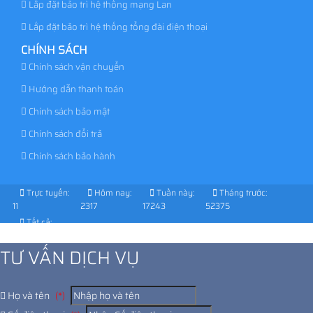
Lắp đặt bảo trì hệ thống mạng Lan
Lắp đặt bảo trì hệ thống tổng đài điện thoại
CHÍNH SÁCH
Chính sách vận chuyển
Hướng dẫn thanh toán
Chính sách bảo mật
Chính sách đổi trả
Chính sách bảo hành
Trực tuyến:
Hôm nay:
Tuần này:
Tháng trước:
11
2317
17243
52375
Tất cả:
1014256
TƯ VẤN DỊCH VỤ
Họ và tên
(*)