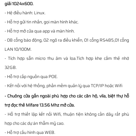
giải 1024x600.
- Hệ điều hành: Linux.
- Hỗ trợ gửi tin nhắn, gọi màn hình khác.
- Hỗ trợ mở cửa qua app và màn hình.
- 08 cổng báo động, 02 ngõ ra điều khiển, 01 cổng RS485,01 cổng
LAN 10/100M.
- Tích hợp sẵn micro thu âm và loa.Tích hợp khe cắm thẻ nhớ
32GB.
- Hỗ trợ cấp nguồn qua POE.
- Kết nối với hệ thống, phần mềm quản lý qua TCP/IP hoặc Wifi
- Chuông cửa gắn ngoài phù hợp cho các căn hộ, vila, biệt thự hỗ
trợ đọc thẻ Mifare 13.56 Mhz mở cửa.
- Hỗ trợ thiết lập kết nối Wifi, thuận tiện không cần dây rất phù
hợp cho các dự án thẫm mỹ cao.
- Hỗ trợ cấu hình qua WEB.