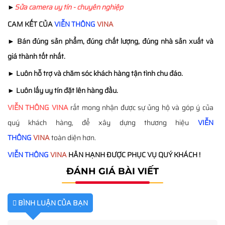
►
Sửa camera uy tín - chuyên nghiệp
CAM KẾT CỦA
VIỄN THÔNG
VINA
►
Bán đúng sản phẩm, đúng chất lượng, đúng nhà sản xuất và
giá thành tốt nhất.
►
Luôn hỗ trợ và chăm sóc khách hàng tận tình chu đáo.
►
Luôn lấy uy tín đặt lên hàng đầu.
VIỄN THÔNG
VINA
rất mong nhận được sự ủng hộ và góp ý của
quý khách hàng, để xây dựng thương hiệu
VIỄN
THÔNG
VINA
toàn diện hơn.
VIỄN THÔNG
VINA
HÂN HẠNH ĐƯỢC PHỤC VỤ QUÝ KHÁCH !
ĐÁNH GIÁ BÀI VIẾT
BÌNH LUẬN CỦA BẠN