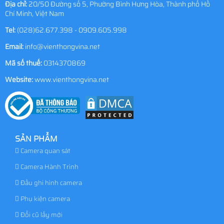
Địa chỉ:
20/50 Đường số 5, Phường Bình Hưng Hòa, Thành phố Hồ
Chí Minh, Việt Nam
Tel:
(028)62.677.398 - 0909.605.998
Email:
info@vienthongvina.net
Mã số thuế:
0314370869
Website:
www.vienthongvina.net
SẢN PHẨM
Camera quan sát
Camera Hành Trình
Đầu ghi hình camera
Phụ kiện camera
Đổi cũ lấy mới