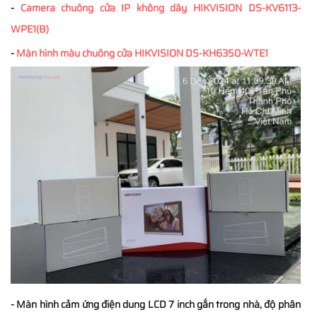
-
Camera chuông cửa IP không dây HIKVISION DS-KV6113-
WPE1(B)
-
Màn hình màu chuông cửa HIKVISION DS-KH6350-WTE1
- Màn hình cảm ứng điện dung LCD 7 inch gắn trong nhà, độ phân