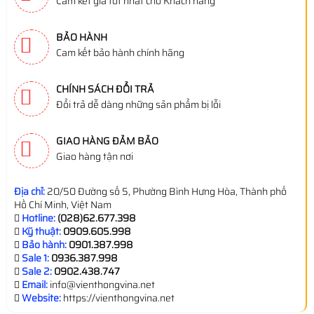
Cam kết giá tốt nhất cho Khách hàng
BẢO HÀNH
Cam kết bảo hành chính hãng
CHÍNH SÁCH ĐỔI TRẢ
Đổi trả dễ dàng những sản phẩm bị lỗi
GIAO HÀNG ĐẢM BẢO
Giao hàng tận nơi
Địa chỉ:
20/50 Đường số 5, Phường Bình Hưng Hòa, Thành phố
Hồ Chí Minh, Việt Nam
Hotline:
(028)62.677.398
Kỹ thuật:
0909.605.998
Bảo hành:
0901.387.998
Sale 1:
0936.387.998
Sale 2:
0902.438.747
Email:
info@vienthongvina.net
Website:
https://vienthongvina.net