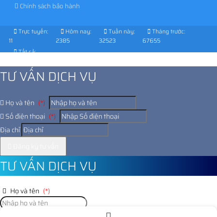
Chính sách bảo hành
Trực tuyến:
Hôm nay:
Tuần này:
Tháng trước:
11
2385
32523
67655
Tất cả:
1029536
TƯ VẤN DỊCH VỤ
Họ và tên
(*)
Số điện thoại
(*)
Địa chỉ
Đăng ký tư vấn
TƯ VẤN DỊCH VỤ
Họ và tên
(*)
Số điện thoại
(*)