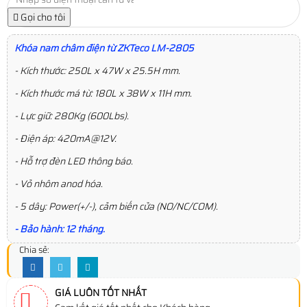
Gọi cho tôi
Khóa nam châm điện từ ZKTeco LM-2805
- Kích thước: 250L x 47W x 25.5H mm.
- Kích thước má từ: 180L x 38W x 11H mm.
- Lực giữ: 280Kg (600Lbs).
- Điện áp: 420mA@12V.
- Hỗ trợ đèn LED thông báo.
- Vỏ nhôm anod hóa.
- 5 dây: Power(+/-), cảm biến cửa (NO/NC/COM).
- Bảo hành: 12 tháng.
Chia sẻ:
GIÁ LUÔN TỐT NHẤT