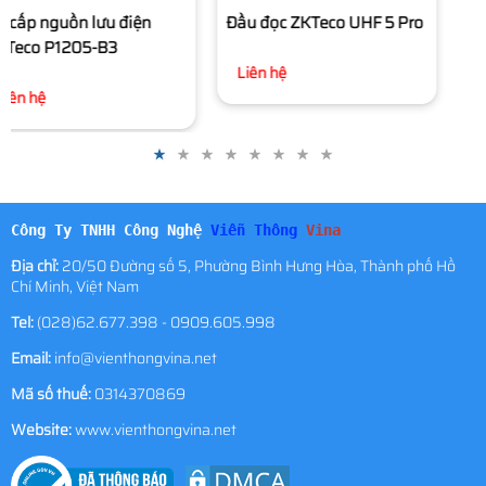
Đầu đọc ZKTeco UHF 5 Pro
Đầu đọc ZKTeco UHF 10
Pro
Liên hệ
Liên hệ
Công Ty TNHH Công Nghệ
Viễn Thông
Vina
Địa chỉ:
20/50 Đường số 5, Phường Bình Hưng Hòa, Thành phố Hồ
Chí Minh, Việt Nam
Tel:
(028)62.677.398 - 0909.605.998
Email:
info@vienthongvina.net
Mã số thuế:
0314370869
Website:
www.vienthongvina.net