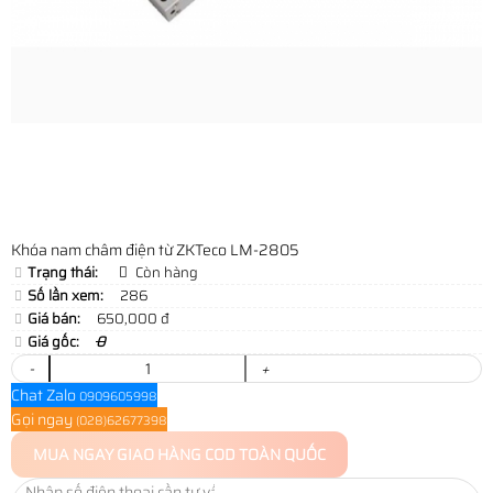
Khóa nam châm điện từ ZKTeco LM-2805
Trạng thái:
Còn hàng
Số lần xem:
286
Giá bán:
650,000 đ
Giá gốc:
0
-
+
Chat Zalo
0909605998
Gọi ngay
(028)62677398
MUA NGAY
GIAO HÀNG COD TOÀN QUỐC