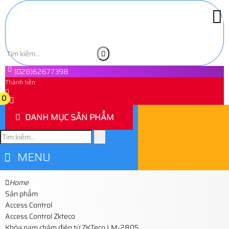
(028)62677398
Thành tiền
0
0
DANH MỤC SẢN PHẨM
MENU
Home
Sản phẩm
Access Control
Access Control Zkteco
Khóa nam châm điện từ ZKTeco LM-2805