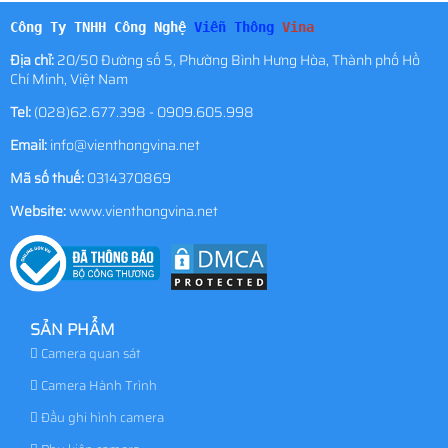
Công Ty TNHH Công Nghệ
Viễn Thông
Vina
Địa chỉ:
20/50 Đường số 5, Phường Bình Hưng Hòa, Thành phố Hồ
Chí Minh, Việt Nam
Tel:
(028)62.677.398 - 0909.605.998
Email:
info@vienthongvina.net
Mã số thuế:
0314370869
Website:
www.vienthongvina.net
SẢN PHẨM
Camera quan sát
Camera Hành Trình
Đầu ghi hình camera