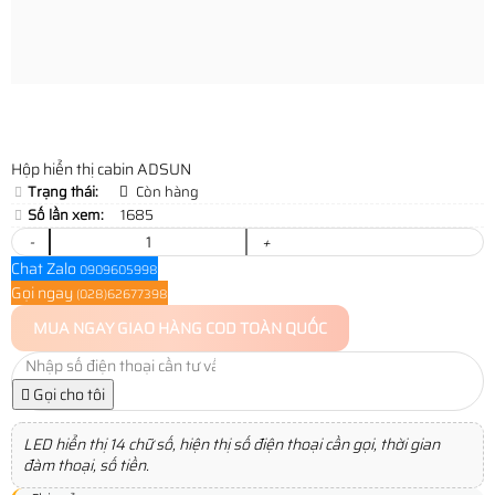
Hộp hiển thị cabin ADSUN
Trạng thái:
Còn hàng
Số lần xem:
1685
-
+
Chat Zalo
0909605998
Gọi ngay
(028)62677398
MUA NGAY
GIAO HÀNG COD TOÀN QUỐC
Gọi cho tôi
LED hiển thị 14 chữ số, hiện thị số điện thoại cần gọi, thời gian
đàm thoại, số tiền.