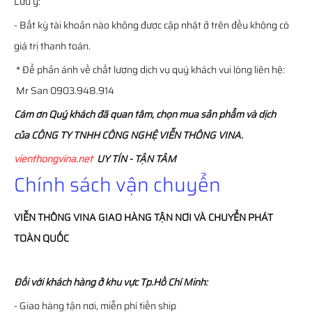
Lưu ý:
- Bất kỳ tài khoản nào không được cập nhật ở trên đều không có
giá trị thanh toán.
* Để phản ánh về chất lượng dịch vụ quý khách vui lòng liên hệ:
Mr San 0903.948.914
Cám ơn Quý khách đã quan tâm, chọn mua sản phẩm và dịch
của CÔNG TY TNHH CÔNG NGHỆ VIỄN THÔNG VINA.
vienthongvina.net
UY TÍN - TẬN TÂM
Chính sách vận chuyển
VIỄN THÔNG
VINA
GIAO HÀNG TẬN NƠI VÀ CHUYỂN PHÁT
TOÀN QUỐC
Đối với khách hàng ở khu vực Tp.Hồ Chí Minh:
- Giao hàng tận nơi, miễn phí tiền ship