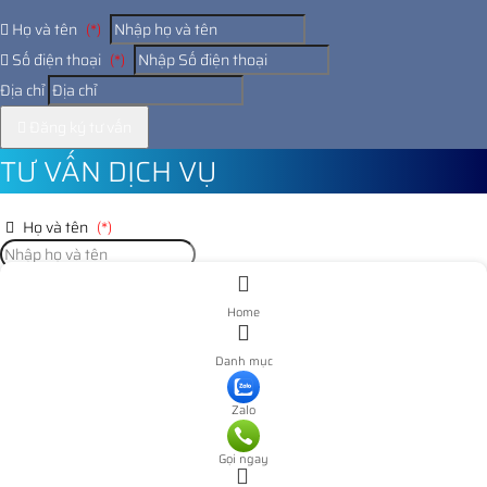
Họ và tên
(*)
Số điện thoại
(*)
Địa chỉ
Đăng ký tư vấn
TƯ VẤN DỊCH VỤ
Họ và tên
(*)
Số điện thoại
(*)
Home
Địa chỉ
Danh mục
Đăng ký tư vấn
Zalo
Nooijd ung o day
Gọi ngay