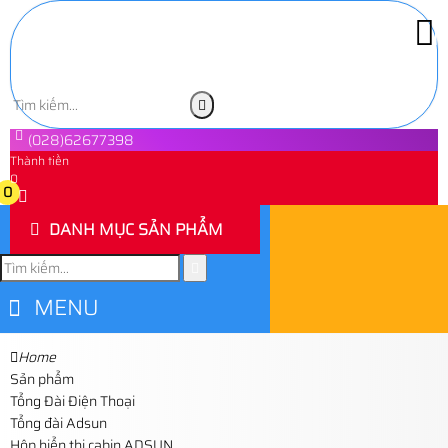
(028)62677398
Thành tiền
0
0
DANH MỤC SẢN PHẨM
MENU
Home
Sản phẩm
Tổng Đài Điện Thoại
Tổng đài Adsun
Hộp hiển thị cabin ADSUN