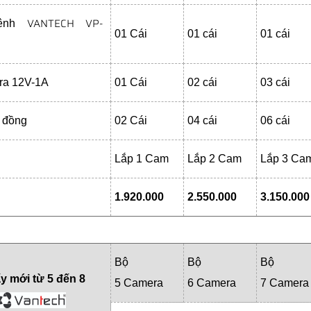
VANTECH VP-
kênh
01 Cái
01 cái
01 cái
ra 12V-1A
01 Cái
02 cái
03 cái
 đồng
02 Cái
04 cái
06 cái
Lắp 1 Cam
Lắp 2 Cam
Lắp 3 Ca
1.920.000
2.550.000
3.150.000
Bộ
Bộ
Bộ
ấy mới từ 5 đến 8
5 Camera
6 Camera
7 Camera