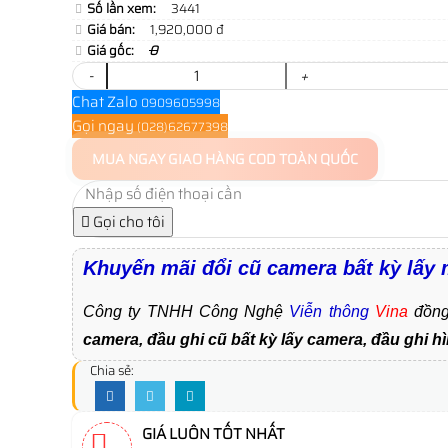
Số lần xem:
3441
Giá bán:
1,920,000 đ
Giá gốc:
0
-
+
Chat Zalo
0909605998
Gọi ngay
(028)62677398
MUA NGAY
GIAO HÀNG COD TOÀN QUỐC
Gọi cho tôi
Khuyến mãi đổi cũ camera bất kỳ lấ
Công ty TNHH Công Nghệ
Viễn thông
Vina
đồng
camera, đầu ghi cũ bất kỳ lấy camera, đầu ghi h
Chia sẻ:
GIÁ LUÔN TỐT NHẤT