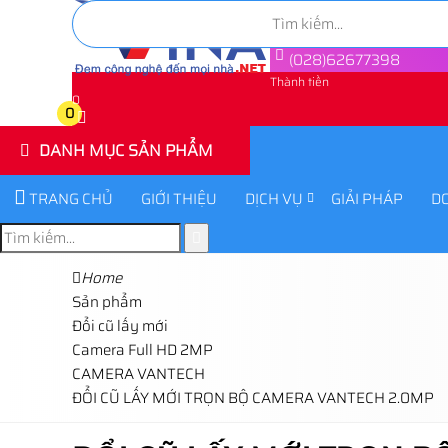
(028)62677398
Thành tiền
0
0
DANH MỤC SẢN PHẨM
TRANG CHỦ
GIỚI THIỆU
DỊCH VỤ
GIẢI PHÁP
D
Home
Sản phẩm
Đổi cũ lấy mới
Camera Full HD 2MP
CAMERA VANTECH
ĐỔI CŨ LẤY MỚI TRỌN BỘ CAMERA VANTECH 2.0MP