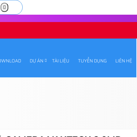
OWNLOAD
DỰ ÁN
TÀI LIỆU
TUYỂN DỤNG
LIÊN HỆ