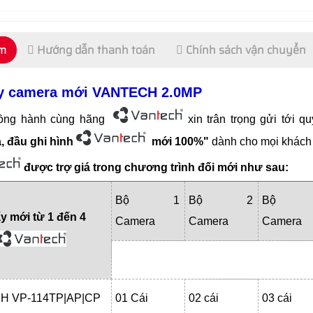
ẩm
Hướng dẫn thanh toán
Chính sách vận chuyển
lấy camera mới VANTECH 2.0MP
ng hành cùng hãng
xin trân trọng gửi tới 
a, đầu ghi hình
mới 100%"
dành cho mọi khách 
được trợ giá trong chương trình đối mới như sau:
Bộ 1
Bộ 2
Bộ 
ấy mới từ 1 đến 4
Camera
Camera
Camera
H VP-114TP|AP|CP
01 Cái
02 cái
03 cái