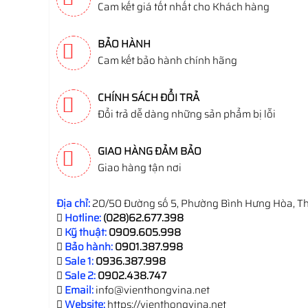
Cam kết giá tốt nhất cho Khách hàng
BẢO HÀNH
Cam kết bảo hành chính hãng
CHÍNH SÁCH ĐỔI TRẢ
Đổi trả dễ dàng những sản phẩm bị lỗi
GIAO HÀNG ĐẢM BẢO
Giao hàng tận nơi
Địa chỉ:
20/50 Đường số 5, Phường Bình Hưng Hòa, Th
Hotline:
(028)62.677.398
Kỹ thuật:
0909.605.998
Bảo hành:
0901.387.998
Sale 1:
0936.387.998
Sale 2:
0902.438.747
Email:
info@vienthongvina.net
Website:
https://vienthongvina.net