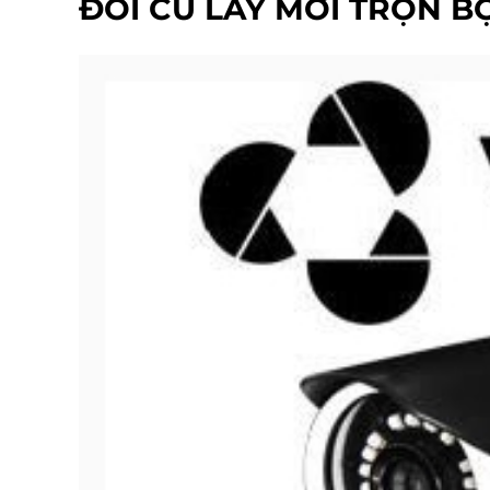
ĐỔI CŨ LẤY MỚI TRỌN 