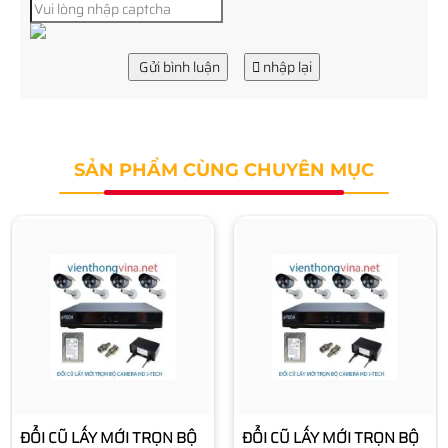
Gửi bình luận
nhập lại
SẢN PHẨM CÙNG CHUYÊN MỤC
ĐỔI CŨ LẤY MỚI TRỌN BỘ
ĐỔI CŨ LẤY MỚI TRỌN BỘ