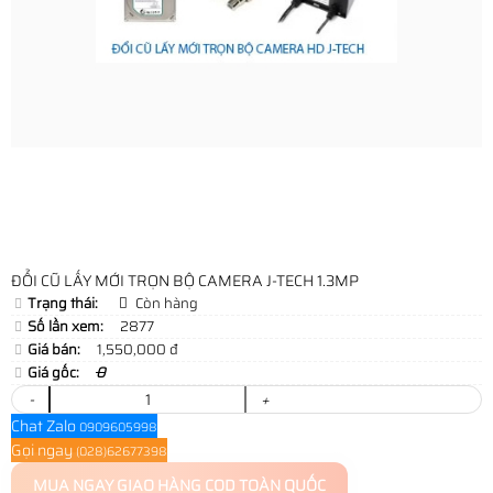
ĐỔI CŨ LẤY MỚI TRỌN BỘ CAMERA J-TECH 1.3MP
Trạng thái:
Còn hàng
Số lần xem:
2877
Giá bán:
1,550,000 đ
Giá gốc:
0
-
+
Chat Zalo
0909605998
Gọi ngay
(028)62677398
MUA NGAY
GIAO HÀNG COD TOÀN QUỐC