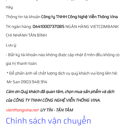
này.
Thông tin tài khoản
Công ty TNHH Công Nghệ Viễn Thông Vina
TK ngân hàng:
0441000737085
NGÂN HÀNG VIETCOMBANK
CHI NHÁNH TÂN BÌNH
Lưu ý:
- Bất kỳ tài khoản nào không được cập nhật ở trên đều không có
giá trị thanh toán.
* Để phản ánh về chất lượng dịch vụ quý khách vui lòng liên hệ:
Mr San 0903.948.914
Cám ơn Quý khách đã quan tâm, chọn mua sản phẩm và dịch
của CÔNG TY TNHH CÔNG NGHỆ VIỄN THÔNG VINA.
vienthongvina.net
UY TÍN - TẬN TÂM
Chính sách vận chuyển