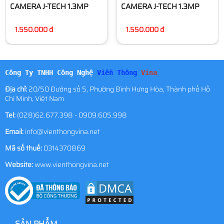
CAMERA J-TECH 1.3MP
CAMERA J-TECH 1.3MP
1.550.000 đ
1.550.000 đ
Công Ty TNHH Công Nghệ
Viễn Thông
Vina
Địa chỉ:
20/50 Đường số 5, Phường Bình Hưng Hòa, Thành phố Hồ
Chí Minh, Việt Nam
Tel:
(028)62.677.398 - 0909.605.998
Email:
info@vienthongvina.net
Mã số thuế:
0314370869
Website:
www.vienthongvina.net
SẢN PHẨM