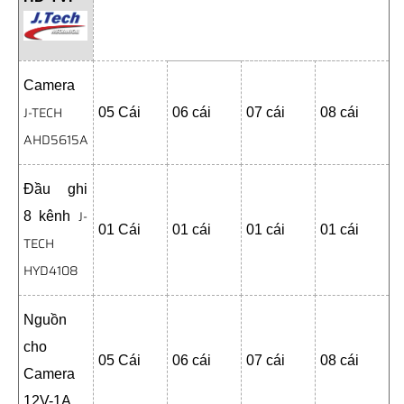
Camera
J-TECH
05 Cái
06 cái
07 cái
08 cái
AHD5615A
Đầu ghi
J-
8 kênh
01 Cái
01 cái
01 cái
01 cái
TECH
HYD4108
Nguồn
cho
05 Cái
06 cái
07 cái
08 cái
Camera
12V-1A