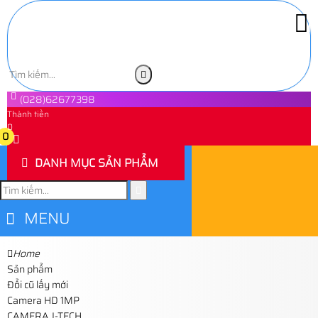
(028)62677398
Thành tiền
0
0
DANH MỤC SẢN PHẨM
MENU
Home
Sản phẩm
Đổi cũ lấy mới
Camera HD 1MP
CAMERA J-TECH