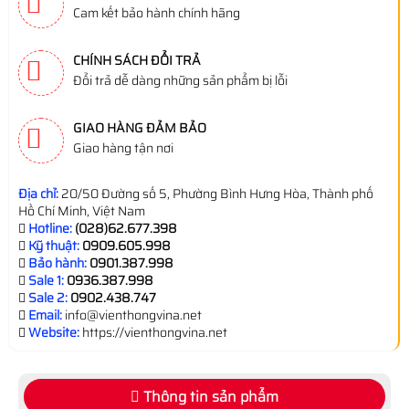
Cam kết bảo hành chính hãng
CHÍNH SÁCH ĐỔI TRẢ
Đổi trả dễ dàng những sản phẩm bị lỗi
GIAO HÀNG ĐẢM BẢO
Giao hàng tận nơi
Địa chỉ:
20/50 Đường số 5, Phường Bình Hưng Hòa, Thành phố
Hồ Chí Minh, Việt Nam
Hotline:
(028)62.677.398
Kỹ thuật:
0909.605.998
Bảo hành:
0901.387.998
Sale 1:
0936.387.998
Sale 2:
0902.438.747
Email:
info@vienthongvina.net
Website:
https://vienthongvina.net
Thông tin sản phẩm