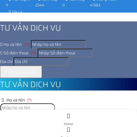
11
2544
0
41383
Tất cả:
1032423
TƯ VẤN DỊCH VỤ
Họ và tên
(*)
Số điện thoại
(*)
Địa chỉ
Đăng ký tư vấn
TƯ VẤN DỊCH VỤ
Họ và tên
(*)
Số điện thoại
(*)
Home
Địa chỉ