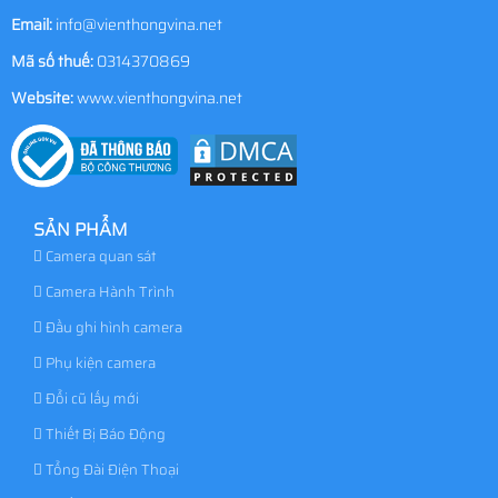
Email:
info@vienthongvina.net
Mã số thuế:
0314370869
Website:
www.vienthongvina.net
SẢN PHẨM
Camera quan sát
Camera Hành Trình
Đầu ghi hình camera
Phụ kiện camera
Đổi cũ lấy mới
Thiết Bị Báo Động
Tổng Đài Điện Thoại