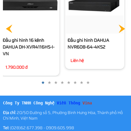
Đầu ghi hình DAHUA
Đầu ghi hình DAHUA
NVR608-64-4KS2
NVR608-32-4KS2
Liên hệ
Liên hệ
Công Ty TNHH Công Nghệ
Viễn Thông
Vina
Địa chỉ:
20/50 Đường số 5, Phường Bình Hưng Hòa, Thành phố Hồ
Chí Minh, Việt Nam
Tel:
(028)62.677.398 - 0909.605.998