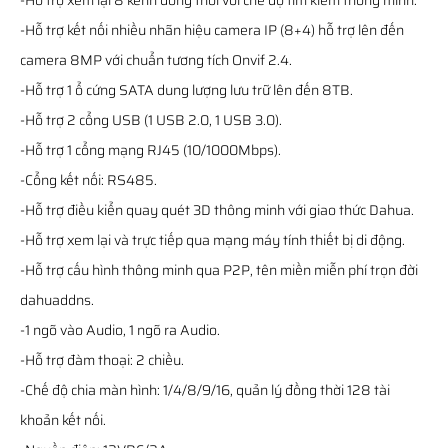
-Hỗ trợ xem lại 8 kênh đồng thời với chế độ tìm kiếm thông minh.
-Hỗ trợ kết nối nhiều nhãn hiệu camera IP (8+4) hỗ trợ lên đến
camera 8MP với chuẩn tương tích Onvif 2.4.
-Hỗ trợ 1 ổ cứng SATA dung lượng lưu trữ lên đến 8TB.
-Hỗ trợ 2 cổng USB (1 USB 2.0, 1 USB 3.0).
-Hỗ trợ 1 cổng mạng RJ45 (10/1000Mbps).
-Cổng kết nối: RS485.
-Hỗ trợ điều kiển quay quét 3D thông minh với giao thức Dahua.
-Hỗ trợ xem lại và trực tiếp qua mạng máy tính thiết bị di động.
-Hỗ trợ cấu hình thông minh qua P2P, tên miền miễn phí trọn đời
dahuaddns.
-1 ngõ vào Audio, 1 ngõ ra Audio.
-Hỗ trợ đàm thoại: 2 chiều.
-Chế độ chia màn hình: 1/4/8/9/16, quản lý đồng thời 128 tài
khoản kết nối.