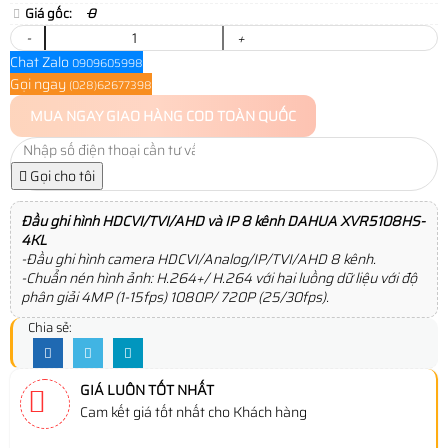
Giá gốc:
0
-
+
Chat Zalo
0909605998
Gọi ngay
(028)62677398
MUA NGAY
GIAO HÀNG COD TOÀN QUỐC
Gọi cho tôi
Đầu ghi hình HDCVI/TVI/AHD và IP 8 kênh DAHUA XVR5108HS-
4KL
-Đầu ghi hình camera HDCVI/Analog/IP/TVI/AHD 8 kênh.
-Chuẩn nén hình ảnh: H.264+/ H.264 với hai luồng dữ liệu với độ
phân giải 4MP (1-15fps) 1080P/ 720P (25/30fps).
Chia sẻ:
GIÁ LUÔN TỐT NHẤT
Cam kết giá tốt nhất cho Khách hàng