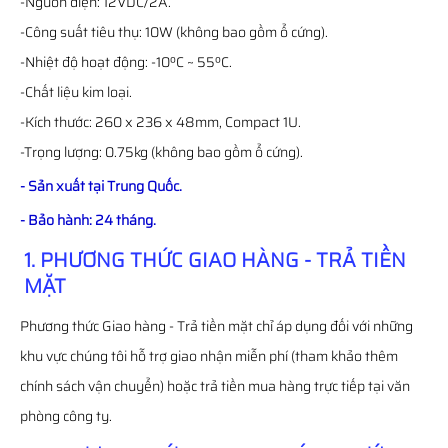
-Nguồn điện: 12VDC/2A.
-Công suất tiêu thụ: 10W (không bao gồm ổ cứng).
-Nhiệt độ hoạt động: -10ºC ~ 55ºC.
-Chất liệu kim loại.
-Kích thước: 260 x 236 x 48mm, Compact 1U.
-Trọng lượng: 0.75kg (không bao gồm ổ cứng).
- Sản xuất tại Trung Quốc.
- Bảo hành: 24 tháng.
1. PHƯƠNG THỨC GIAO HÀNG - TRẢ TIỀN
MẶT
Phương thức Giao hàng - Trả tiền mặt chỉ áp dụng đối với những
khu vực chúng tôi hỗ trợ giao nhận miễn phí (tham khảo thêm
chính sách vận chuyển) hoặc trả tiền mua hàng trực tiếp tại văn
phòng công ty.