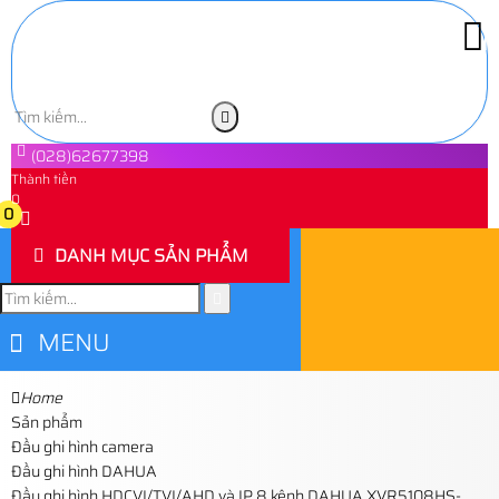
(028)62677398
Thành tiền
0
0
DANH MỤC SẢN PHẨM
MENU
Home
Sản phẩm
Đầu ghi hình camera
Đầu ghi hình DAHUA
Đầu ghi hình HDCVI/TVI/AHD và IP 8 kênh DAHUA XVR5108HS-