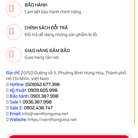
BẢO HÀNH
Cam kết bảo hành chính hãng
CHÍNH SÁCH ĐỔI TRẢ
Đổi trả dễ dàng những sản phẩm bị lỗi
GIAO HÀNG ĐẢM BẢO
Giao hàng tận nơi
Địa chỉ:
20/50 Đường số 5, Phường Bình Hưng Hòa, Thành phố
Hồ Chí Minh, Việt Nam
Hotline:
(028)62.677.398
Kỹ thuật:
0909.605.998
Bảo hành:
0901.387.998
Sale 1:
0936.387.998
Sale 2:
0902.438.747
Email:
info@vienthongvina.net
Website:
https://vienthongvina.net