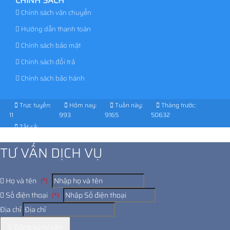
CHÍNH SÁCH
Chính sách vận chuyển
Hướng dẫn thanh toán
Chính sách bảo mật
Chính sách đổi trả
Chính sách bảo hành
Trực tuyến:
Hôm nay:
Tuần này:
Tháng trước:
11
993
9165
50632
Tất cả:
1041672
TƯ VẤN DỊCH VỤ
Họ và tên
(*)
Số điện thoại
(*)
Địa chỉ
Đăng ký tư vấn