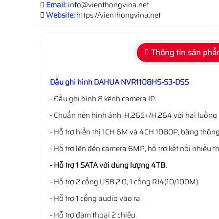
Email:
info@vienthongvina.net
Website:
https://vienthongvina.net
Thông tin sản ph
Đầu ghi hình DAHUA NVR1108HS-S3-DSS
- Đầu ghi hình 8 kênh camera IP.
- Chuẩn nén hình ảnh: H.265+/H.264 với hai luồng d
- Hỗ trợ hiển thị 1CH 6M và 4CH 1080P, băng thô
- Hỗ trợ lên đến camera 6MP, hỗ trợ kết nối nhiều 
- Hỗ trợ 1 SATA với dung lượng 4TB.
- Hỗ trợ 2 cổng USB 2.0, 1 cổng RJ4(10/100M).
- Hỗ trợ 1 cổng audio vào ra.
- Hỗ trợ đàm thoại 2 chiều.