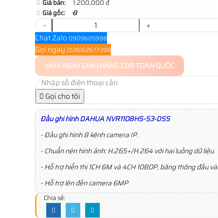
Giá bán:
1,200,000 đ
Giá gốc:
0
-
+
Chat Zalo
0909605998
Gọi ngay
(028)62677398
MUA NGAY
GIAO HÀNG COD TOÀN QUỐC
Gọi cho tôi
Đầu ghi hình DAHUA NVR1108HS-S3-DSS
- Đầu ghi hình 8 kênh camera IP.
- Chuẩn nén hình ảnh: H.265+/H.264 với hai luồng dữ liệu.
- Hỗ trợ hiển thị 1CH 6M và 4CH 1080P, băng thông đầu 
- Hỗ trợ lên đến camera 6MP
Chia sẻ: