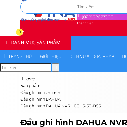
(028)62677398
Thành tiền
0
0
DANH MỤC SẢN PHẨM
TRANG CHỦ
GIỚI THIỆU
DỊCH VỤ
GIẢI PHÁP
D
Home
Sản phẩm
Đầu ghi hình camera
Đầu ghi hình DAHUA
Đầu ghi hình DAHUA NVR1108HS-S3-DSS
Đầu ghi hình DAHUA NVR