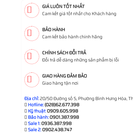
GIÁ LUÔN TỐT NHẤT
Cam kết giá tốt nhất cho Khách hàng
BẢO HÀNH
Cam kết bảo hành chính hãng
CHÍNH SÁCH ĐỔI TRẢ
Đổi trả dễ dàng những sản phẩm bị lỗi
GIAO HÀNG ĐẢM BẢO
Giao hàng tận nơi
Địa chỉ:
20/50 Đường số 5, Phường Bình Hưng Hòa, Th
Hotline:
(028)62.677.398
Kỹ thuật:
0909.605.998
Bảo hành:
0901.387.998
Sale 1:
0936.387.998
Sale 2:
0902.438.747