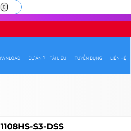
OWNLOAD
DỰ ÁN
TÀI LIỆU
TUYỂN DỤNG
LIÊN HỆ
1108HS-S3-DSS