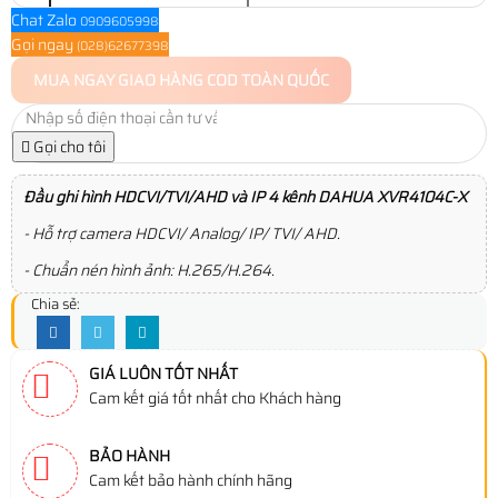
Chat Zalo
0909605998
Gọi ngay
(028)62677398
MUA NGAY
GIAO HÀNG COD TOÀN QUỐC
Gọi cho tôi
Đầu ghi hình HDCVI/TVI/AHD và IP 4 kênh DAHUA XVR4104C-X
- Hỗ trợ camera HDCVI/ Analog/ IP/ TVI/ AHD.
- Chuẩn nén hình ảnh: H.265/H.264.
Chia sẻ:
GIÁ LUÔN TỐT NHẤT
Cam kết giá tốt nhất cho Khách hàng
BẢO HÀNH
Cam kết bảo hành chính hãng