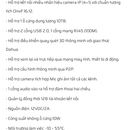
- Hỗ trợ kết nối nhiều nhãn hiệu camera IP (4+1) với chuẩn tương
tích Onvif 16.12.
- Hỗ trợ 1 ổ cứng dung lượng 10TB.
- Hỗ trợ 2 cổng USB 2.0, 1 cổng mạng RJ45 (100M).
- Hỗ trợ điều khiển quay quét 3D thông minh với giao thức
Dahua.
- Hỗ trợ xem lại và trực tiếp qua mạng máy tính, thiết bị di động.
- Hỗ trợ cấu hình thông minh qua P2P.
- Hỗ trợ camera tích hợp Mic ghi âm tất cả các kênh.
- 1 cổng audio vào ra hỗ trợ đàm thoại hai chiều.
- Quản lý đồng thời 128 tài khoản kết nối.
- Nguồn điện: 12VDC/2A.
- Công suất không ổ cứng:10W.
- Môi trường làm việc: -10 ~ 55ºC.