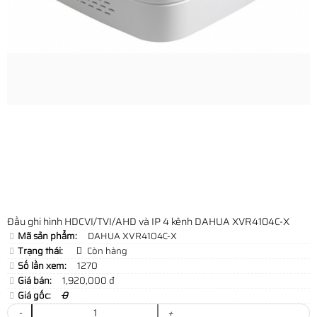
Đầu ghi hình HDCVI/TVI/AHD và IP 4 kênh DAHUA XVR4104C-X
Mã sản phẩm:
DAHUA XVR4104C-X
Trạng thái:
Còn hàng
Số lần xem:
1270
Giá bán:
1,920,000 đ
Giá gốc:
0
-
+