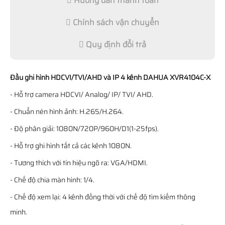
Hướng dẫn thanh toán
Chính sách vận chuyển
Quy định đổi trả
Đầu ghi hình HDCVI/TVI/AHD và IP 4 kênh DAHUA XVR4104C-X
- Hỗ trợ camera HDCVI/ Analog/ IP/ TVI/ AHD.
- Chuẩn nén hình ảnh: H.265/H.264.
- Độ phân giải: 1080N/720P/960H/D1(1-25fps).
- Hỗ trợ ghi hình tất cả các kênh 1080N.
- Tương thích với tín hiệu ngõ ra: VGA/HDMI.
- Chế độ chia màn hình: 1/4.
- Chế độ xem lại: 4 kênh đồng thời với chế độ tìm kiếm thông
minh.