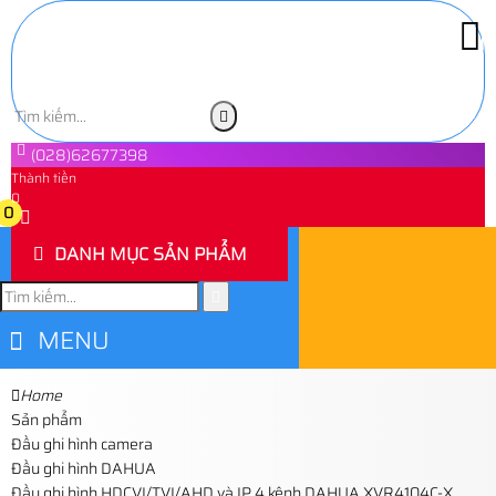
(028)62677398
Thành tiền
0
0
DANH MỤC SẢN PHẨM
MENU
Home
Sản phẩm
Đầu ghi hình camera
Đầu ghi hình DAHUA
Đầu ghi hình HDCVI/TVI/AHD và IP 4 kênh DAHUA XVR4104C-X