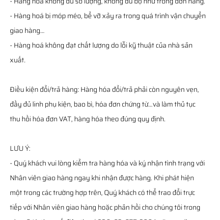
- Hàng hoá không đủ số lượng, không đủ bộ như trong đơn hàng.
- Hàng hoá bị móp méo, bể vỡ xảy ra trong quá trình vận chuyển
giao hàng…
- Hàng hoá không đạt chất lượng do lỗi kỹ thuật của nhà sản
xuất.
Điều kiện đổi/trả hàng: Hàng hóa đổi/trả phải còn nguyên vẹn,
đầy đủ linh phụ kiện, bao bì, hóa đơn chứng từ…và làm thủ tục
thu hồi hóa đơn VAT, hàng hóa theo đúng quy định.
LƯU Ý:
- Quý khách vui lòng kiểm tra hàng hóa và ký nhận tình trạng với
Nhân viên giao hàng ngay khi nhận được hàng. Khi phát hiện
một trong các trường hợp trên, Quý khách có thể trao đổi trực
tiếp với Nhân viên giao hàng hoặc phản hồi cho chúng tôi trong