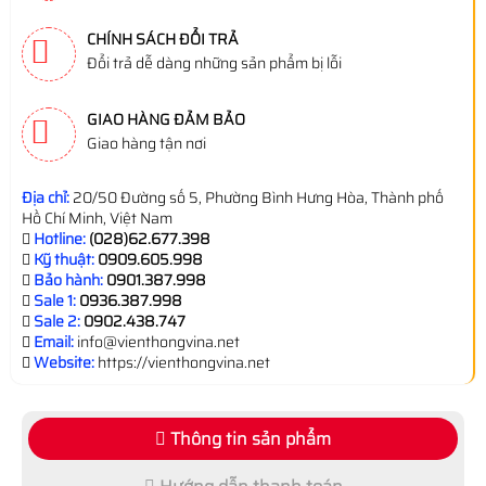
CHÍNH SÁCH ĐỔI TRẢ
Đổi trả dễ dàng những sản phẩm bị lỗi
GIAO HÀNG ĐẢM BẢO
Giao hàng tận nơi
Địa chỉ:
20/50 Đường số 5, Phường Bình Hưng Hòa, Thành phố
Hồ Chí Minh, Việt Nam
Hotline:
(028)62.677.398
Kỹ thuật:
0909.605.998
Bảo hành:
0901.387.998
Sale 1:
0936.387.998
Sale 2:
0902.438.747
Email:
info@vienthongvina.net
Website:
https://vienthongvina.net
Thông tin sản phẩm