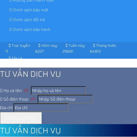
Hướng dẫn thanh toán
Chính sách bảo mật
Chính sách đổi trả
Chính sách bảo hành
Trực tuyến:
Hôm nay:
Tuần này:
Tháng trước:
11
6227
29681
64813
Tất cả:
1026694
TƯ VẤN DỊCH VỤ
Họ và tên
(*)
Số điện thoại
(*)
Địa chỉ
Đăng ký tư vấn
TƯ VẤN DỊCH VỤ