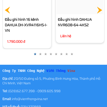
Đầu ghi hình DAHUA
Đầu ghi hình DAHUA
NVR608-64-4KS2
NVR608-32-4KS2
Liên hệ
Liên hệ
Công Ty TNHH Công Nghệ
Viễn Thông
Vina
Địa chỉ:
20/50 Đường số 5, Phường Bình Hưng Hòa, Thành phố Hồ
Chí Minh, Việt Nam
Tel:
(028)62.677.398 - 0909.605.998
Email:
info@vienthongvina.net
Mã số thuế:
0314370869