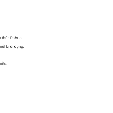
o thức Dahua.
iết bị di động.
hiều.