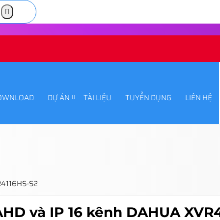
OWNLOAD
DỰ ÁN
TÀI LIỆU
TUYỂN DỤNG
LIÊN HỆ
VR4116HS-S2
AHD và IP 16 kênh DAHUA XVR