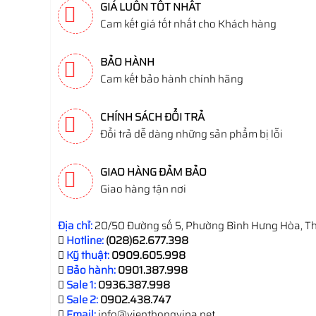
GIÁ LUÔN TỐT NHẤT
Cam kết giá tốt nhất cho Khách hàng
BẢO HÀNH
Cam kết bảo hành chính hãng
CHÍNH SÁCH ĐỔI TRẢ
Đổi trả dễ dàng những sản phẩm bị lỗi
GIAO HÀNG ĐẢM BẢO
Giao hàng tận nơi
Địa chỉ:
20/50 Đường số 5, Phường Bình Hưng Hòa, Th
Hotline:
(028)62.677.398
Kỹ thuật:
0909.605.998
Bảo hành:
0901.387.998
Sale 1:
0936.387.998
Sale 2:
0902.438.747
Email:
info@vienthongvina.net