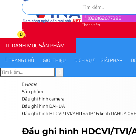
(028)62677398
Thành tiền
0
0
DANH MỤC SẢN PHẨM
TRANG CHỦ
GIỚI THIỆU
DỊCH VỤ
GIẢI PHÁP
D
Home
Sản phẩm
Đầu ghi hình camera
Đầu ghi hình DAHUA
Đầu ghi hình HDCVI/TVI/AHD và IP 16 kênh DAHUA X
Đầu ghi hình HDCVI/TVI/