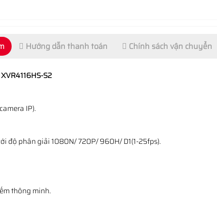
ẩm
Hướng dẫn thanh toán
Chính sách vận chuyển
A XVR4116HS-S2
 camera IP).
với độ phân giải 1080N/ 720P/ 960H/ D1(1-25fps).
kiếm thông minh.