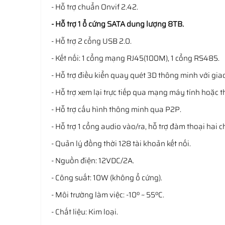
- Hỗ trợ chuẩn Onvif 2.42.
- Hỗ trợ 1 ổ cứng SATA dung lượng 8TB.
- Hỗ trợ 2 cổng USB 2.0.
- Kết nối: 1 cổng mạng RJ45(100M), 1 cổng RS485.
- Hỗ trợ điều kiển quay quét 3D thông minh với gia
- Hỗ trợ xem lại trực tiếp qua mạng máy tính hoặc th
- Hỗ trợ cấu hình thông minh qua P2P.
- Hỗ trợ 1 cổng audio vào/ra, hỗ trợ đàm thoại hai c
- Quản lý đồng thời 128 tài khoản kết nối.
- Nguồn điện: 12VDC/2A.
- Công suất: 10W (không ổ cứng).
- Môi trường làm việc: -10º ~ 55ºC.
- Chất liệu: Kim loại.