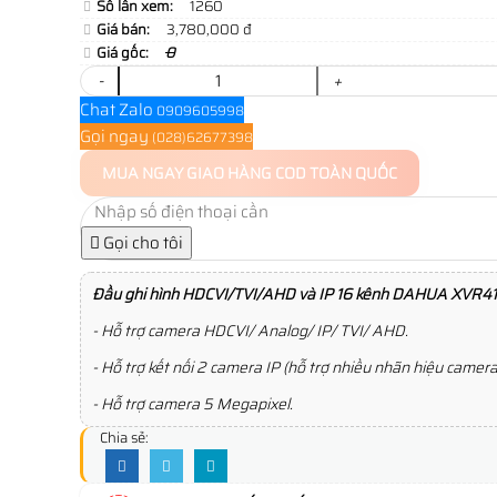
Số lần xem:
1260
Giá bán:
3,780,000 đ
Giá gốc:
0
-
+
Chat Zalo
0909605998
Gọi ngay
(028)62677398
MUA NGAY
GIAO HÀNG COD TOÀN QUỐC
Gọi cho tôi
Đầu ghi hình HDCVI/TVI/AHD và IP 16 kênh DAHUA XVR4
- Hỗ trợ camera HDCVI/ Analog/ IP/ TVI/ AHD.
- Hỗ trợ kết nối 2 camera IP (hỗ trợ nhiều nhãn hiệu camera 
- Hỗ trợ camera 5 Megapixel.
Chia sẻ: