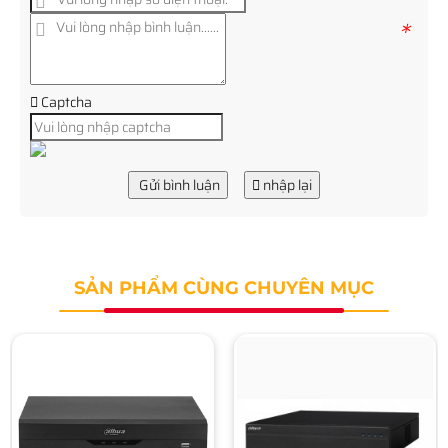
*
Captcha
Gửi bình luận
nhập lại
SẢN PHẨM CÙNG CHUYÊN MỤC
Đầu ghi hình DAHUA
NVR608-32-4KS2
Liên hệ