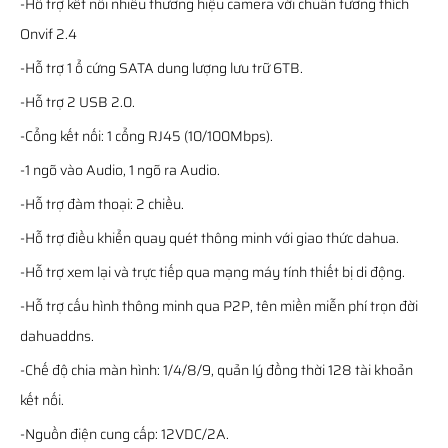
-Hỗ trợ kết nối nhiều thương hiệu camera với chuẩn tương thích
Onvif 2.4
-Hỗ trợ 1 ổ cứng SATA dung lượng lưu trữ 6TB.
-Hỗ trợ 2 USB 2.0.
-Cổng kết nối: 1 cổng RJ45 (10/100Mbps).
-1 ngõ vào Audio, 1 ngõ ra Audio.
-Hỗ trợ đàm thoại: 2 chiều.
-Hỗ trợ điều khiển quay quét thông minh với giao thức dahua.
-Hỗ trợ xem lại và trực tiếp qua mạng máy tính thiết bị di động.
-Hỗ trợ cấu hình thông minh qua P2P, tên miền miễn phí trọn đời
dahuaddns.
-Chế độ chia màn hình: 1/4/8/9, quản lý đồng thời 128 tài khoản
kết nối.
-Nguồn điện cung cấp: 12VDC/2A.