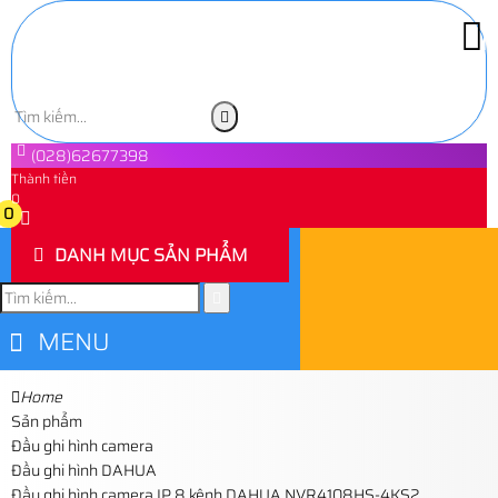
(028)62677398
Thành tiền
0
0
DANH MỤC SẢN PHẨM
MENU
Home
Sản phẩm
Đầu ghi hình camera
Đầu ghi hình DAHUA
Đầu ghi hình camera IP 8 kênh DAHUA NVR4108HS-4KS2