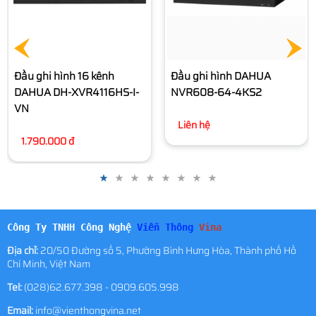
Đầu ghi hình DAHUA
NVR608-64-4KS2
Liên hệ
Công Ty TNHH Công Nghệ
Viễn Thông
Vina
Địa chỉ:
20/50 Đường số 5, Phường Bình Hưng Hòa, Thành phố Hồ
Chí Minh, Việt Nam
Tel:
(028)62.677.398 - 0909.605.998
Email:
info@vienthongvina.net