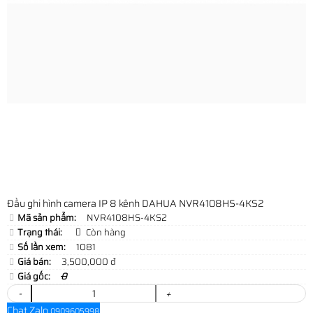
Đầu ghi hình camera IP 8 kênh DAHUA NVR4108HS-4KS2
Mã sản phẩm:
NVR4108HS-4KS2
Trạng thái:
Còn hàng
Số lần xem:
1081
Giá bán:
3,500,000 đ
Giá gốc:
0
-
+
Chat Zalo
0909605998