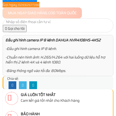
Gọi ngay
(028)62677398
MUA NGAY
GIAO HÀNG COD TOÀN QUỐC
Gọi cho tôi
Đầu ghi hình camera IP 8 kênh DAHUA NVR4108HS-4KS2
-Đầu ghi hình camera IP 8 kênh.
-Chuẩn nén hình ảnh: H.265/H.264 với hai luồng dữ liệu hỗ trợ
hiển thị 2 kênh 4K và 4 kênh 1080.
-Băng thông ngõ vào tối đa: 80Mbps.
Chia sẻ:
GIÁ LUÔN TỐT NHẤT
Cam kết giá tốt nhất cho Khách hàng
BẢO HÀNH