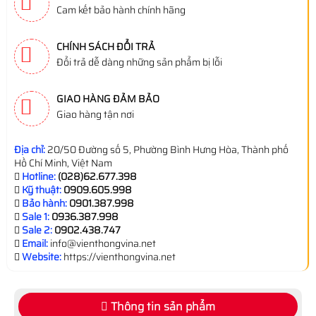
Cam kết bảo hành chính hãng
CHÍNH SÁCH ĐỔI TRẢ
Đổi trả dễ dàng những sản phẩm bị lỗi
GIAO HÀNG ĐẢM BẢO
Giao hàng tận nơi
Địa chỉ:
20/50 Đường số 5, Phường Bình Hưng Hòa, Thành phố
Hồ Chí Minh, Việt Nam
Hotline:
(028)62.677.398
Kỹ thuật:
0909.605.998
Bảo hành:
0901.387.998
Sale 1:
0936.387.998
Sale 2:
0902.438.747
Email:
info@vienthongvina.net
Website:
https://vienthongvina.net
Thông tin sản phẩm