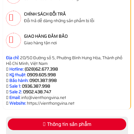
CHÍNH SÁCH ĐỔI TRẢ
Đổi trả dễ dàng những sản phẩm bị lỗi
GIAO HÀNG ĐẢM BẢO
Giao hàng tận nơi
Địa chỉ:
20/50 Đường số 5, Phường Bình Hưng Hòa, Thành phố
Hồ Chí Minh, Việt Nam
Hotline:
(028)62.677.398
Kỹ thuật:
0909.605.998
Bảo hành:
0901.387.998
Sale 1:
0936.387.998
Sale 2:
0902.438.747
Email:
info@vienthongvina.net
Website:
https://vienthongvina.net
Thông tin sản phẩm