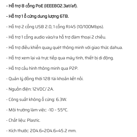
- Hỗ trợ 8 cổng PoE (IEEE802.3at/af).
- Hỗ trợ 1 ổ cứng dung lượng 6TB.
- Hỗ trợ 2 cổng USB 2.0, 1 cổng RJ45 (10/100Mbps).
- Hỗ trợ 1 cổng audio vào/ra hỗ trợ đàm thoại 2 chiều.
- Hỗ trợ điều khiển quay quét thông minh với giao thức dahua.
- Hỗ trợ xem lại và trực tiếp qua máy tính, thiết bị di động.
- Hỗ trợ cấu hình thông minh qua P2P.
- Quản lý đồng thời 128 tài khoản kết nối.
- Nguồn điện: 12VDC/ 2A.
- Công suất không ổ cứng: 6.3W.
- Môi trường làm việc: -10 ~ 55ºC.
- Chất liệu: Plastic.
- Kích thước: 204.6×204.6×45.2 mm.