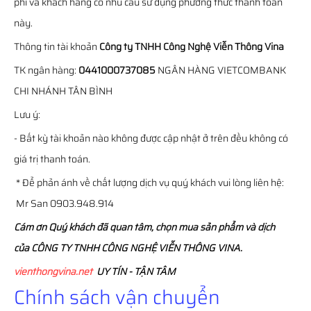
phí và khách hàng có nhu cầu sử dụng phương thức thanh toán
này.
Thông tin tài khoản
Công ty TNHH Công Nghệ Viễn Thông Vina
TK ngân hàng:
0441000737085
NGÂN HÀNG VIETCOMBANK
CHI NHÁNH TÂN BÌNH
Lưu ý:
- Bất kỳ tài khoản nào không được cập nhật ở trên đều không có
giá trị thanh toán.
* Để phản ánh về chất lượng dịch vụ quý khách vui lòng liên hệ:
Mr San 0903.948.914
Cám ơn Quý khách đã quan tâm, chọn mua sản phẩm và dịch
của CÔNG TY TNHH CÔNG NGHỆ VIỄN THÔNG VINA.
vienthongvina.net
UY TÍN - TẬN TÂM
Chính sách vận chuyển