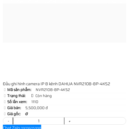
Đầu ghi hình camera IP 8 kênh DAHUA NVR2108-8P-4KS2
Mã sản phẩm:
NVR2108-8P-4KS2
Trạng thái:
Còn hàng
Số lần xem:
1110
Giá bán:
5,500,000 đ
Giá gốc:
0
-
+
Chat Zalo
0909605998