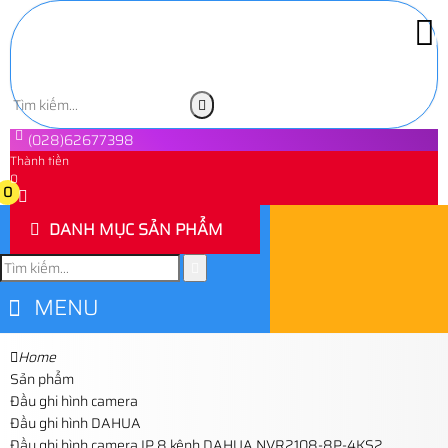
(028)62677398
Thành tiền
0
0
DANH MỤC SẢN PHẨM
MENU
Home
Sản phẩm
Đầu ghi hình camera
Đầu ghi hình DAHUA
Đầu ghi hình camera IP 8 kênh DAHUA NVR2108-8P-4KS2