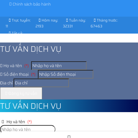
Chính sách bảo hành
Trực tuyến:
Hôm nay:
Tuần này:
Tháng trước:
11
2193
32331
67463
Tất cả:
1029344
TƯ VẤN DỊCH VỤ
Họ và tên
(*)
Số điện thoại
(*)
Địa chỉ
Đăng ký tư vấn
TƯ VẤN DỊCH VỤ
Họ và tên
(*)
Số điện thoại
(*)