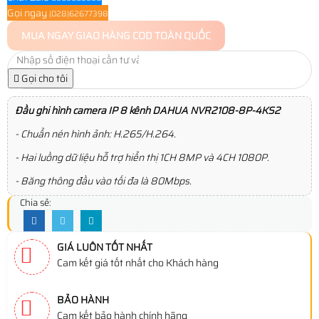
Gọi ngay
(028)62677398
MUA NGAY
GIAO HÀNG COD TOÀN QUỐC
Gọi cho tôi
Đầu ghi hình camera IP 8 kênh DAHUA NVR2108-8P-4KS2
- Chuẩn nén hình ảnh: H.265/H.264.
- Hai luồng dữ liệu hỗ trợ hiển thị 1CH 8MP và 4CH 1080P.
- Băng thông đầu vào tối đa là 80Mbps.
Chia sẻ:
GIÁ LUÔN TỐT NHẤT
Cam kết giá tốt nhất cho Khách hàng
BẢO HÀNH
Cam kết bảo hành chính hãng