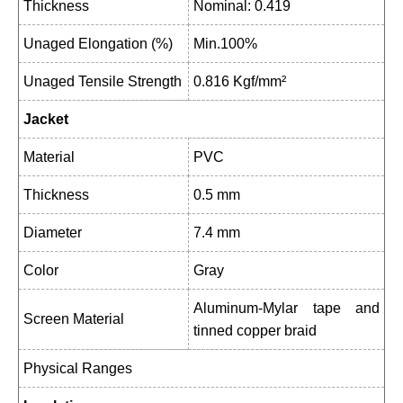
Thickness
Nominal: 0.419
Unaged Elongation (%)
Min.100%
Unaged Tensile Strength
0.816 Kgf/mm²
Jacket
Material
PVC
Thickness
0.5 mm
Diameter
7.4 mm
Color
Gray
Aluminum-Mylar tape and
Screen Material
tinned copper braid
Physical Ranges