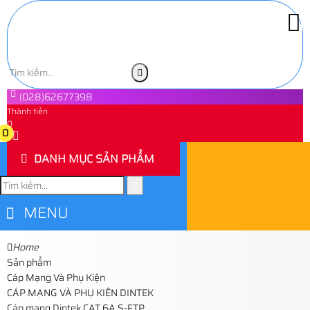
(028)62677398
Thành tiền
0
0
DANH MỤC SẢN PHẨM
MENU
Home
Sản phẩm
Cáp Mạng Và Phụ Kiện
CÁP MẠNG VÀ PHỤ KIỆN DINTEK
Cáp mạng Dintek CAT.6A S-FTP