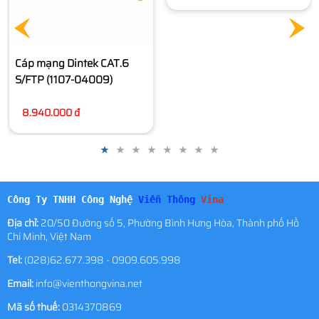
Cáp mạng Dintek CAT.6
Cáp mạng Dintek CAT.6A
S/FTP (1107-04009)
S/FTP (1105-06027, 305
mét/cuộn)
8.940.000 đ
9.560.000 đ
Công Ty TNHH Công Nghệ
Viễn Thông
Vina
Địa chỉ:
20/50 Đường số 5, Phường Bình Hưng Hòa, Thành phố Hồ
Chí Minh, Việt Nam
Tel:
(028)62.677.398 - 0909.605.998
Email:
info@vienthongvina.net