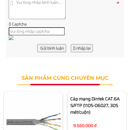
*
Captcha
Gửi bình luận
nhập lại
SẢN PHẨM CÙNG CHUYÊN MỤC