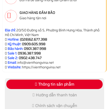
Đổi trả dễ dàng những sản phẩm bị lỗi
GIAO HÀNG ĐẢM BẢO
Giao hàng tận nơi
Địa chỉ:
20/50 Đường số 5, Phường Bình Hưng Hòa, Thành phố
Hồ Chí Minh, Việt Nam
Hotline:
(028)62.677.398
Kỹ thuật:
0909.605.998
Bảo hành:
0901.387.998
Sale 1:
0936.387.998
Sale 2:
0902.438.747
Email:
info@vienthongvina.net
Website:
https://vienthongvina.net
Thông tin sản phẩm
Hướng dẫn thanh toán
Chính sách vận chuyển