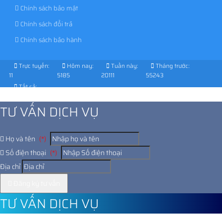
Hướng dẫn thanh toán
Chính sách bảo mật
Chính sách đổi trả
Chính sách bảo hành
Trực tuyến:
Hôm nay:
Tuần này:
Tháng trước:
11
5185
20111
55243
Tất cả:
1017124
TƯ VẤN DỊCH VỤ
Họ và tên
(*)
Số điện thoại
(*)
Địa chỉ
Đăng ký tư vấn
TƯ VẤN DỊCH VỤ