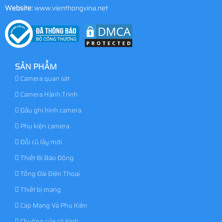
Mã số thuế:
0314370869
Website:
www.vienthongvina.net
SẢN PHẨM
Camera quan sát
Camera Hành Trình
Đầu ghi hình camera
Phụ kiện camera
Đổi cũ lấy mới
Thiết Bị Báo Động
Tổng Đài Điện Thoại
Thiết bị mạng
Cáp Mạng Và Phụ Kiện