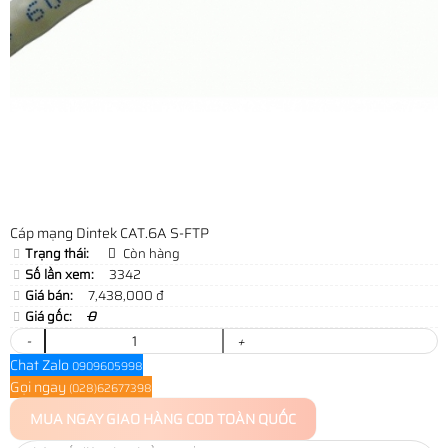
Cáp mạng Dintek CAT.6A S-FTP
Trạng thái:
Còn hàng
Số lần xem:
3342
Giá bán:
7,438,000 đ
Giá gốc:
0
-
+
Chat Zalo
0909605998
Gọi ngay
(028)62677398
MUA NGAY
GIAO HÀNG COD TOÀN QUỐC